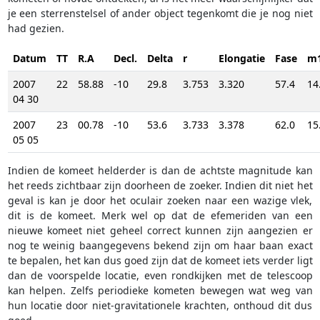
je een sterrenstelsel of ander object tegenkomt die je nog niet
had gezien.
Datum
TT
R.A
Decl.
Delta
r
Elongatie
Fase
m
2007
22
58.88
-10
29.8
3.753
3.320
57.4
14
04 30
2007
23
00.78
-10
53.6
3.733
3.378
62.0
15
05 05
Indien de komeet helderder is dan de achtste magnitude kan
het reeds zichtbaar zijn doorheen de zoeker. Indien dit niet het
geval is kan je door het oculair zoeken naar een wazige vlek,
dit is de komeet. Merk wel op dat de efemeriden van een
nieuwe komeet niet geheel correct kunnen zijn aangezien er
nog te weinig baangegevens bekend zijn om haar baan exact
te bepalen, het kan dus goed zijn dat de komeet iets verder ligt
dan de voorspelde locatie, even rondkijken met de telescoop
kan helpen. Zelfs periodieke kometen bewegen wat weg van
hun locatie door niet-gravitationele krachten, onthoud dit dus