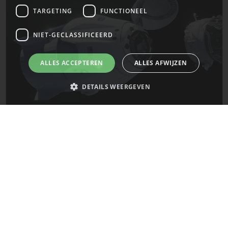
TARGETING
FUNCTIONEEL
NIET-GECLASSIFICEERD
ALLES ACCEPTEREN
ALLES AFWIJZEN
DETAILS WEERGEVEN
De laatste updates van SpaceX!
Strikt noodzakelijk
Prestatie
Targeting
Functioneel
Mars
Niet-geclassificeerd
Strikt noodzakelijke cookies maken de kernfunctionaliteiten van de
website mogelijk, zoals gebruikersaanmelding en accountbeheer. De
website kan niet goed worden gebruikt zonder de strikt noodzakelijke
cookies.
Naam
Provider
/
Domein
Vervaldatum
__cf_bm
29 minuten
Cloudflare Inc.
58 seconden
.x.com