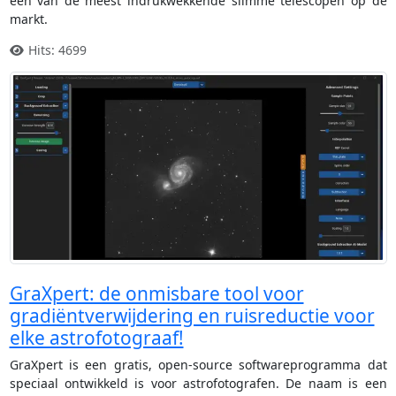
een van de meest indrukwekkende slimme telescopen op de
markt.
Hits: 4699
GraXpert: de onmisbare tool voor
gradiëntverwijdering en ruisreductie voor
elke astrofotograaf!
GraXpert is een gratis, open-source softwareprogramma dat
speciaal ontwikkeld is voor astrofotografen. De naam is een