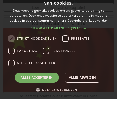
van cookies.
Leer alles over astrofotografie!
Deze website gebruikt cookies om uw gebruikerservaring te
verbeteren. Door onze website te gebruiken, stemt u in met alle
cookies in overeenstemming met ons Cookiebeleid.
Lees verder
Ruimtevaart in China
SHOW ALL PARTNERS
(1913) →
STRIKT NOODZAKELIJK
PRESTATIE
TARGETING
FUNCTIONEEL
NIET-GECLASSIFICEERD
ALLES ACCEPTEREN
ALLES AFWIJZEN
DETAILS WEERGEVEN
De laatste updates over ruimtevaart in China!
SpaceX
Strikt noodzakelijk
Prestatie
Targeting
Functioneel