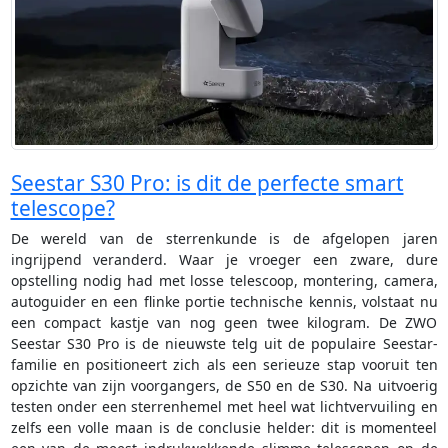
Seestar S30 Pro: is dit de perfecte smart
telescope?
De wereld van de sterrenkunde is de afgelopen jaren
ingrijpend veranderd. Waar je vroeger een zware, dure
opstelling nodig had met losse telescoop, montering, camera,
autoguider en een flinke portie technische kennis, volstaat nu
een compact kastje van nog geen twee kilogram. De ZWO
Seestar S30 Pro is de nieuwste telg uit de populaire Seestar-
familie en positioneert zich als een serieuze stap vooruit ten
opzichte van zijn voorgangers, de S50 en de S30. Na uitvoerig
testen onder een sterrenhemel met heel wat lichtvervuiling en
zelfs een volle maan is de conclusie helder: dit is momenteel