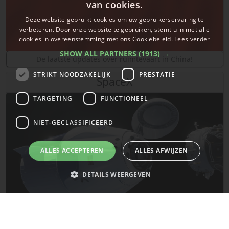
van cookies.
Deze website gebruikt cookies om uw gebruikerservaring te
verbeteren. Door onze website te gebruiken, stemt u in met alle
cookies in overeenstemming met ons Cookiebeleid.
Lees verder
SHOW ALL PARTNERS
(1913) →
De laatste updates over ruimtevaart in China!
STRIKT NOODZAKELIJK
PRESTATIE
SpaceX
TARGETING
FUNCTIONEEL
NIET-GECLASSIFICEERD
ALLES ACCEPTEREN
ALLES AFWIJZEN
DETAILS WEERGEVEN
Strikt noodzakelijk
Prestatie
Targeting
Functioneel
De laatste updates van SpaceX!