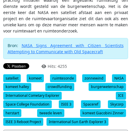
prachtig initiatief waarbij een afgedankt ruimtetuig ten
dienste wordt gesteld van de burgerwetenschap. Het is de
eerste keer dat NASA een satelliet afstaat aan een privaat
project en de ruimtevaartorganisatie ziet dit dan ook als een
unieke kans om op deze manier meer mensen warm te maken
voor ruimtevaart en ruimteonderzoek.
Bron:
NASA Signs Agreement with Citizen Scientists
Attempting to Communicate with Old Spacecraft
Hits: 4255
satelliet
komeet
ruimtesonde
zonnewind
NASA
komeet halley
crowdfunding
burgerwetenschap
International Cometary Explorer
ICE
Space College Foundation
ISEE 3
Spaceref
Skycorp
herstart
tweede leven
komeet Giacobini Zinner
ISEE 3 Reboot Project
International Sun Earth Explorer 3