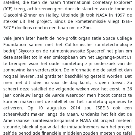
satelliet, die toen de naam 'International Cometary Explorer'
(ICE) kreeg, achtereenvolgens door de staarten van de kometen
Giacobini-Zinner en Halley. Uiteindelijk trok NASA in 1997 de
stekker uit het project. Sinds de kometenmissie vliegt ISEE-
3/ICE doelloos rond in een baan om de Zon.
Vele jaren later heeft de non-profit organisatie Space College
Foundation samen met het Californische ruimtetechnologie
bedrijf Skycorp en de ruimtenieuwssite Spaceref het plan om
deze satelliet tot in een omloopbaan om het Lagrange-punt L1
te brengen waar het oude ruimtetuig zijn onderzoek van de
zonnewind kan verderzetten. De informatie die de satelliet dan
nog zal leveren, zal gratis ter beschikking gesteld worden. Dat
men met dit idee nu voor de dag komt, is geen toeval. Zo
scheert deze satelliet de volgende weken voor het eerst in 36
jaar opnieuw langs de Aarde waardoor men hoopt contact te
kunnen maken met de satelliet om het ruimtetuig opnieuw te
activeren. Op 10 augustus 2014 zou ISEE-3 ook een
scheervlucht maken langs de Maan. Ondanks het feit dat de
Amerikaanse ruimtevaartorganisatie NASA dit project meteen
steunde, bleek al gauw dat de initiatiefnemers van het project
zelf de benodigde financiële middelen zouden moeten op tafel