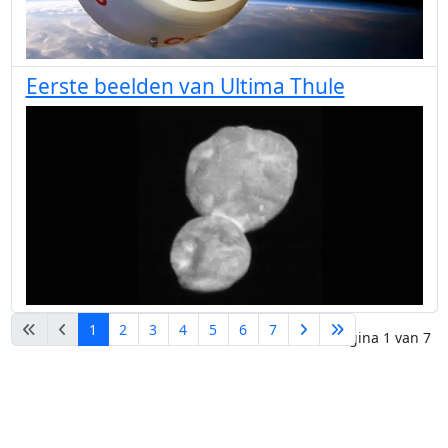
Eerste beelden van Ultima Thule
1
2
3
4
5
6
7
Pagina 1 van 7