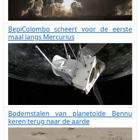
BepiColombo scheert voor de eerste
maal langs Mercurius
Bodemstalen van planetoïde Bennu
keren terug naar de aarde