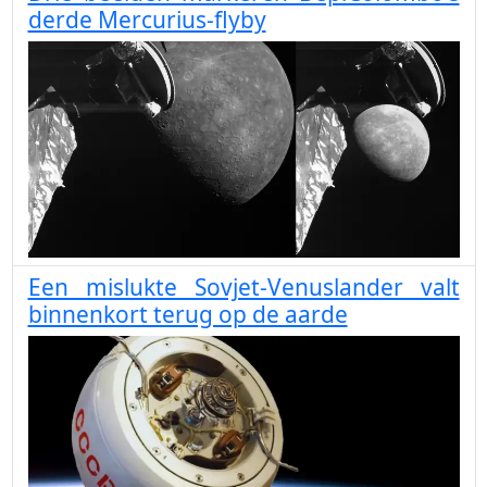
derde Mercurius-flyby
Een mislukte Sovjet-Venuslander valt
binnenkort terug op de aarde