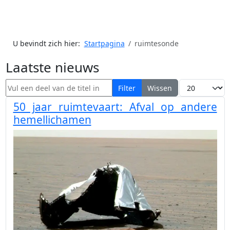
U bevindt zich hier:
Startpagina
ruimtesonde
Laatste nieuws
Vul een deel van de titel in
Toon #
Filter
Wissen
50 jaar ruimtevaart: Afval op andere
hemellichamen