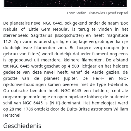
Foto: Stefan Binnewies / Josef Pöpsel
De planetaire nevel NGC 6445, ook gekend onder de naam 'Box
Nebula' of 'Little Gem Nebula', is terug te vinden in het
sterrenbeeld Sagittarius (Boogschutter) en heeft magnitude
11.2. Zijn vorm is uiterst grillig en bij lage vergrotingen kan je
duidelijk twee filamenten zien. Bij hogere vergrotingen (en
gebruik van filters) wordt duidelijk dat ieder filament nog eens
is opgebouwd uit meerdere, kleinere filamenten. De afstand
tot NGC 6445 wordt geschat op 4 500 lichtjaar en het heldere
gedeelte van deze nevel heeft, vanaf de Aarde gezien, de
grootte van de planeet Jupiter. De He/H- en N/O-
rijkdomverhoudingen komen overeen met de Type I-definitie.
Op optische beelden heeft NGC 6445 een heldere, centrale
ringvormige morfologie en open bipolaire lobben; de buitenste
schil van NGC 6445 is [N ii]-dominant. Het hemelobject werd
op 28 mei 1786 ontdekt door de Duits-Britse astronoom William
Herschel.
Geschiedenis