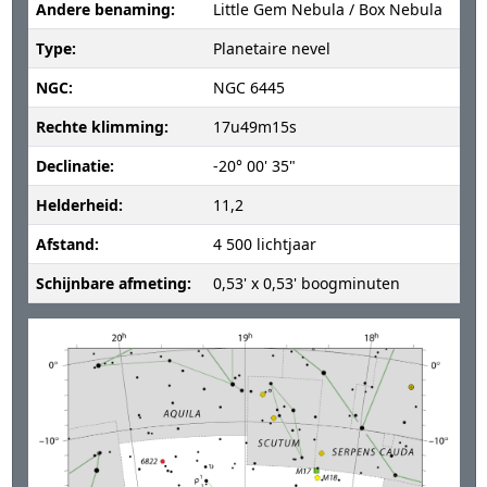
Andere benaming:
Little Gem Nebula / Box Nebula
Type:
Planetaire nevel
NGC:
NGC 6445
Rechte klimming:
17u49m15s
Declinatie:
-20° 00' 35"
Helderheid:
11,2
Afstand:
4 500 lichtjaar
Schijnbare afmeting:
0,53' x 0,53' boogminuten