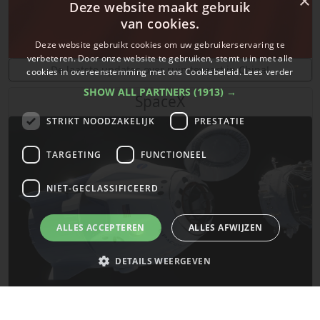
×
Deze website maakt gebruik
van cookies.
Deze website gebruikt cookies om uw gebruikerservaring te
verbeteren. Door onze website te gebruiken, stemt u in met alle
De laatste updates over ruimtevaart in China!
cookies in overeenstemming met ons Cookiebeleid.
Lees verder
SHOW ALL PARTNERS
(1913) →
SpaceX
STRIKT NOODZAKELIJK
PRESTATIE
TARGETING
FUNCTIONEEL
NIET-GECLASSIFICEERD
ALLES ACCEPTEREN
ALLES AFWIJZEN
DETAILS WEERGEVEN
De laatste updates van SpaceX!
Strikt noodzakelijk
Prestatie
Targeting
Functioneel