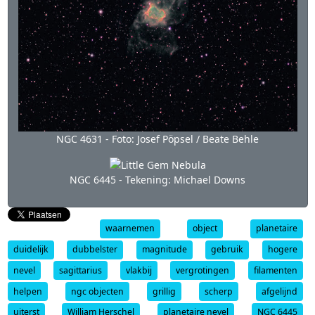
NGC 4631 - Foto: Josef Pöpsel / Beate Behle
NGC 6445 - Tekening: Michael Downs
waarnemen
object
planetaire
duidelijk
dubbelster
magnitude
gebruik
hogere
nevel
sagittarius
vlakbij
vergrotingen
filamenten
helpen
ngc objecten
grillig
scherp
afgelijnd
uiterst
William Herschel
planetaire nevel
NGC 6445