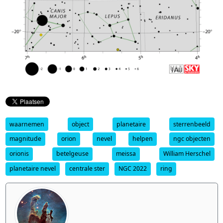
waarnemen
object
planetaire
sterrenbeeld
magnitude
orion
nevel
helpen
ngc objecten
orionis
betelgeuse
meissa
William Herschel
planetaire nevel
centrale ster
NGC 2022
ring