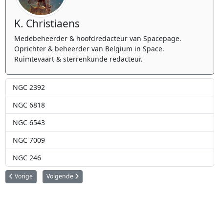
K. Christiaens
Medebeheerder & hoofdredacteur van Spacepage.
Oprichter & beheerder van Belgium in Space.
Ruimtevaart & sterrenkunde redacteur.
NGC 2392
NGC 6818
NGC 6543
NGC 7009
NGC 246
Vorig artikel: NGC 1931
Volgende artikel: NGC 2024
Vorige
Volgende