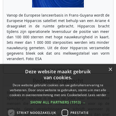
Vanop de Europese lanceerbasis in Frans-Guyana wordt de
Europese Hipparcos satelliet met behulp van een Ariane 4
draagraket in de ruimte gebracht. Hipparcos bracht
tijdens zijn operationele levensduur de positie van meer
dan 100 000 sterren met hoge nauwkeurigheid in kaart.
Iets meer dan 1 000 000 sterposities werden iets minder
nauwkeurig gemeten. Uit de door Hipparcos verzamelde
gegevens bleek ook dat ons melkwegstelsel van vorm
verandert. Foto: ESA
×
Ontdek meer gebeurtenissen
Deze website maakt gebruik
van cookies.
Redacteurs gezocht
Deze website gebruikt cookies om uw gebruikerservaring te
verbeteren. Door onze website te gebruiken, stemt u in met alle
Ben je een amateur astronoom met een sterke pen? De
cookies in overeenstemming met ons Cookiebeleid.
Lees verder
Spacepage redactie is steeds op zoek naar enthousiaste
SHOW ALL PARTNERS
(1913) →
mensen die artikelen of nieuws schrijven voor op de
website. Geen verplichtingen, je schrijft wanneer jij
STRIKT NOODZAKELIJK
PRESTATIE
daarvoor tijd vind. Lijkt het je iets? laat het ons dan snel