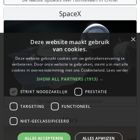
SpaceX
×
Deze website maakt gebruik
van cookies.
Deze website gebruikt cookies om uw gebruikerservaring te
verbeteren. Door onze website te gebruiken, stemt u in met alle
cookies in overeenstemming met ons Cookiebeleid.
Lees verder
SHOW ALL PARTNERS
(1913) →
STRIKT NOODZAKELIJK
PRESTATIE
De laatste updates van SpaceX!
TARGETING
FUNCTIONEEL
Mars
NIET-GECLASSIFICEERD
ALLES ACCEPTEREN
ALLES AFWIJZEN