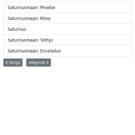
Saturnusmaan: Phoebe
Saturnusmaan: Rhea
Saturnus
Saturnusmaan: Tethys
Saturnusmaan: Enceladus
Vorig artikel: Saturnus
Volgende artikel: Saturnusmaan: Rhea
Vorige
Volgende