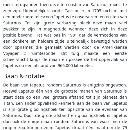
meer terugvinden toen deze ten oosten van Saturnus moest te
zien zijn. Uiteindelijk slaagde Cassini er in 1705 toch in met
een modernere telescoop Iapetus te observeren ten oosten van
Saturnus. Tot zijn grote verbazing bleek deze maan veel
zwakker te zijn in magnetude wanneer deze zich in deze
positie bevond. Het was pas in 1981 dat de vermoedens van
een donkere en heldere zijde uiteindelijk bevestigd werden
door opnames die gemaakt werden door de Amerikaanse
Voyager 2 ruimtesonde. Dit tuig maakte een eerste
scheervlucht langs de maan en passeerde het oppervlak van
Iapetus op een afstand van 966.000 kilometer.
Baan & rotatie
De baan van Iapetus rondom Saturnus is enigzins ongewoon.
Hoewel Iapetus één van de grootste manen van Saturnus is
staat deze op een veel grotere afstand tot zijn planeet dan
Titan. Een ander opvallend kenmerk aan de baan van Iapetus
is zijn grote glooiingshoek ten opzichte van de evenaar van
Saturnus. Door de grote afstand en glooiingshoek is Iapetus
dan ook de enige maan rondom Saturnus van waar men de
ringen zou kunnen zien. Iapetus draait één maal om de 79