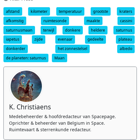
afstand
kilometer
temperatuur
grootste
kraters
afkomstig
ruimtesonde
maakte
cassini
saturnusmaan
terwijl
donkere
heldere
saturnus
iapetus
zijde
evenaar
gedeelte
plateau
donkerder
het zonnestelsel
albedo
de planeten: saturnus
Maan
K. Christiaens
Medebeheerder & hoofdredacteur van Spacepage.
Oprichter & beheerder van Belgium in Space.
Ruimtevaart & sterrenkunde redacteur.