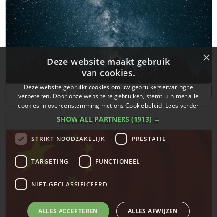
×
Deze website maakt gebruik
van cookies.
Deze website gebruikt cookies om uw gebruikerservaring te
Leer alles over astrofotografie!
verbeteren. Door onze website te gebruiken, stemt u in met alle
cookies in overeenstemming met ons Cookiebeleid.
Lees verder
Ruimtevaart in China
SHOW ALL PARTNERS
(1913) →
STRIKT NOODZAKELIJK
PRESTATIE
TARGETING
FUNCTIONEEL
NIET-GECLASSIFICEERD
ALLES ACCEPTEREN
ALLES AFWIJZEN