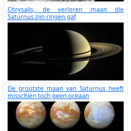
Chrysalis, de verloren maan die
Saturnus zijn ringen gaf
De grootste maan van Saturnus heeft
misschien toch geen oceaan