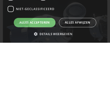
NIET-GECLASSIFICEERD
ALLES ACCEPTEREN
ALLES AFWIJZEN
DETAILS WEERGEVEN
Strikt noodzakelijk
Prestatie
Targeting
Functioneel
Niet-geclassificeerd
De laatste updates van SpaceX!
Strikt noodzakelijke cookies maken de kernfunctionaliteiten van de
website mogelijk, zoals gebruikersaanmelding en accountbeheer. De
Mars
website kan niet goed worden gebruikt zonder de strikt noodzakelijke
cookies.
Naam
Provider
/
Domein
Vervaldatum
__cf_bm
29 minuten
Cloudflare Inc.
58 seconden
.x.com