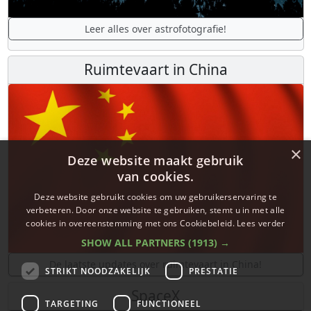
Leer alles over astrofotografie!
Ruimtevaart in China
×
Deze website maakt gebruik
van cookies.
Deze website gebruikt cookies om uw gebruikerservaring te
verbeteren. Door onze website te gebruiken, stemt u in met alle
cookies in overeenstemming met ons Cookiebeleid.
Lees verder
SHOW ALL PARTNERS
(1913) →
De laatste updates over ruimtevaart in China!
STRIKT NOODZAKELIJK
PRESTATIE
SpaceX
TARGETING
FUNCTIONEEL