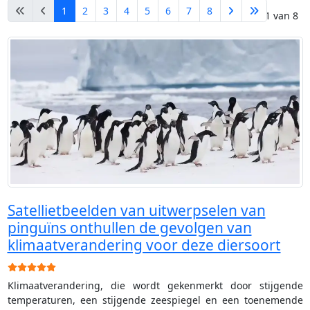
1
2
3
4
5
6
7
8
Pagina 1 van 8
Satellietbeelden van uitwerpselen van
pinguïns onthullen de gevolgen van
klimaatverandering voor deze diersoort
Gebruikerswaardering:
5
/
5
Klimaatverandering, die wordt gekenmerkt door stijgende
temperaturen, een stijgende zeespiegel en een toenemende