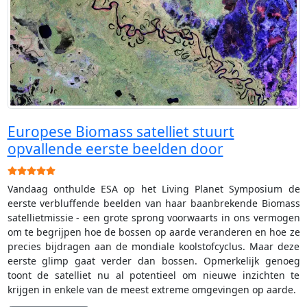
Europese Biomass satelliet stuurt
opvallende eerste beelden door
Gebruikerswaardering:
5
/
5
Vandaag onthulde ESA op het Living Planet Symposium de
eerste verbluffende beelden van haar baanbrekende Biomass
satellietmissie - een grote sprong voorwaarts in ons vermogen
om te begrijpen hoe de bossen op aarde veranderen en hoe ze
precies bijdragen aan de mondiale koolstofcyclus. Maar deze
eerste glimp gaat verder dan bossen. Opmerkelijk genoeg
toont de satelliet nu al potentieel om nieuwe inzichten te
krijgen in enkele van de meest extreme omgevingen op aarde.