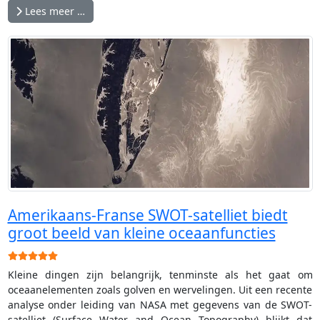
Lees meer …
Amerikaans-Franse SWOT-satelliet biedt
groot beeld van kleine oceaanfuncties
Gebruikerswaardering:
5
/
5
Kleine dingen zijn belangrijk, tenminste als het gaat om
oceaanelementen zoals golven en wervelingen. Uit een recente
analyse onder leiding van NASA met gegevens van de SWOT-
satelliet (Surface Water and Ocean Topography) blijkt dat