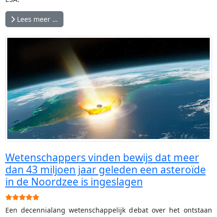
Lees meer …
Wetenschappers vinden bewijs dat meer
dan 43 miljoen jaar geleden een asteroïde
in de Noordzee is ingeslagen
Gebruikerswaardering:
5
/
5
Een decennialang wetenschappelijk debat over het ontstaan