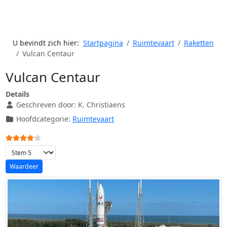
U bevindt zich hier:
Startpagina
Ruimtevaart
Raketten
Vulcan Centaur
Vulcan Centaur
Details
Geschreven door:
K. Christiaens
Hoofdcategorie:
Ruimtevaart
Gebruikerswaardering:
4
/
5
Voeg waardering toe