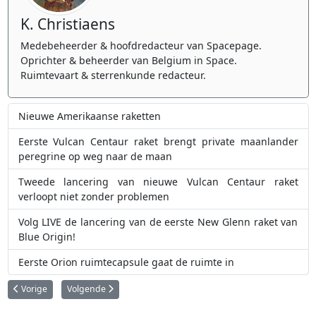
K. Christiaens
Medebeheerder & hoofdredacteur van Spacepage.
Oprichter & beheerder van Belgium in Space.
Ruimtevaart & sterrenkunde redacteur.
Nieuwe Amerikaanse raketten
Eerste Vulcan Centaur raket brengt private maanlander
peregrine op weg naar de maan
Tweede lancering van nieuwe Vulcan Centaur raket
verloopt niet zonder problemen
Volg LIVE de lancering van de eerste New Glenn raket van
Blue Origin!
Eerste Orion ruimtecapsule gaat de ruimte in
Vorig artikel: R-7 Semyorka: de Sovjet-raket die het ruimte-tijdperk opende
Volgende artikel: Starship: de raket die de ruimtevaart moet 
Vorige
Volgende