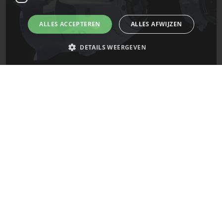
ALLES ACCEPTEREN
ALLES AFWIJZEN
DETAILS WEERGEVEN
De laatste updates van SpaceX!
Strikt noodzakelijk
Prestatie
Targeting
Functioneel
Mars
Niet-geclassificeerd
Strikt noodzakelijke cookies maken de kernfunctionaliteiten van de
website mogelijk, zoals gebruikersaanmelding en accountbeheer. De
website kan niet goed worden gebruikt zonder de strikt noodzakelijke
cookies.
Naam
Provider
/
Domein
Vervaldatum
__cf_bm
29 minuten
Cloudflare Inc.
58 seconden
.x.com