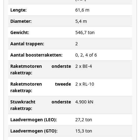
Lengte:
61,6 m
Diameter:
5,4 m
Gewicht:
546,7 ton
Aantal trappen:
2
Aantal boosterraketten:
0, 2, 4 of 6
Raketmotoren onderste
2 x BE-4
rakettrap:
Raketmotoren tweede
2 x RL-10
rakettrap:
Stuwkracht onderste
4.900 kN
rakettrap:
Laadvermogen (LEO):
27,2 ton
Laadvermogen (GTO):
15,3 ton