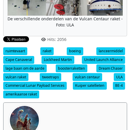
De verschillende onderdelen van de Vulcan Centaur raket -
Foto: ULA
Hits: 2056
ruimtevaart
raket
boeing
lanceermiddel
Cape Canaveral
Lockheed Martin
United Launch Alliance
lage baan om de aarde
boosterraketten
Dream Chaser
vulcan raket
tweetraps
vulcan centaur
ULA
Commercial Lunar Payload Services
Kuiper satellieten
BE-4
amerikaanse raket