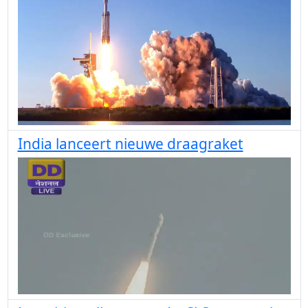
India lanceert nieuwe draagraket