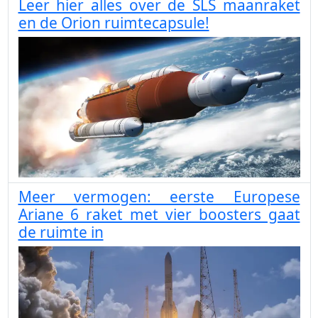
Leer hier alles over de SLS maanraket
en de Orion ruimtecapsule!
Meer vermogen: eerste Europese
Ariane 6 raket met vier boosters gaat
de ruimte in