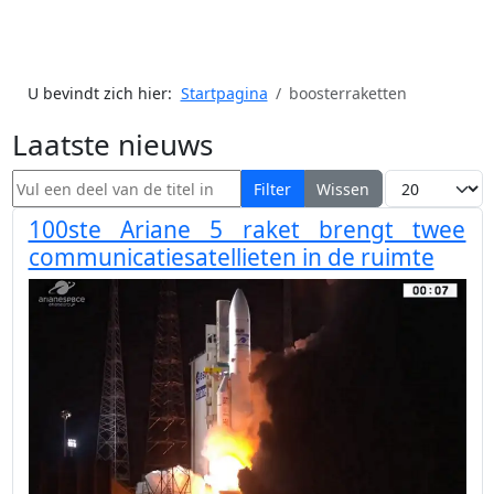
U bevindt zich hier:
Startpagina
boosterraketten
Laatste nieuws
Vul een deel van de titel in
Toon #
Filter
Wissen
100ste Ariane 5 raket brengt twee
communicatiesatellieten in de ruimte