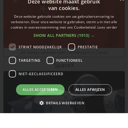
Deze website maakt gebruik
van cookies.
Deze website gebruikt cookies om uw gebruikerservaring te
verbeteren. Door onze website te gebruiken, stemt u in met alle
cookies in overeenstemming met ons Cookiebeleid.
Lees verder
SHOW ALL PARTNERS
(1913) →
STRIKT NOODZAKELIJK
PRESTATIE
De laatste updates over ruimtevaart in China!
TARGETING
FUNCTIONEEL
SpaceX
NIET-GECLASSIFICEERD
ALLES ACCEPTEREN
ALLES AFWIJZEN
DETAILS WEERGEVEN
Strikt noodzakelijk
Prestatie
Targeting
Functioneel