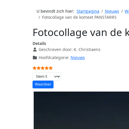
U bevindt zich hier:
Startpagina
Nieuws
Wa
Fotocollage van de komeet PANSTARRS
Fotocollage van de
Details
Geschreven door:
K. Christiaens
Hoofdcategorie:
Nieuws
Gebruikerswaardering:
5
/
5
Voeg waardering toe