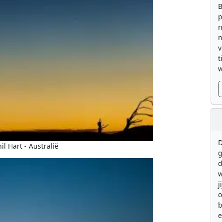
B
p
n
n
v
t
w
D
il Hart - Australië
g
d
w
j
b
e