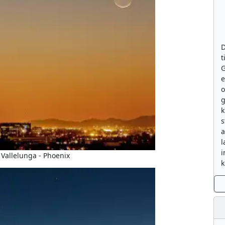
D
t
G
e
g
k
s
a
l
i
 Vallelunga - Phoenix
k