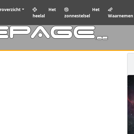
roverzicht
Het
Het
heelal
zonnestelsel
Waarnemen
EPAGE
.be