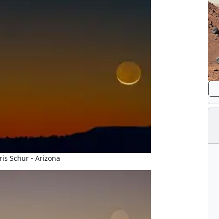
ris Schur - Arizona