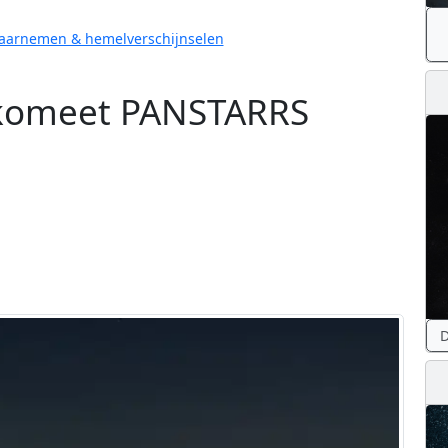
arnemen & hemelverschijnselen
 komeet PANSTARRS
D