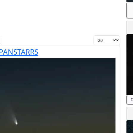
Toon #
t PANSTARRS
D