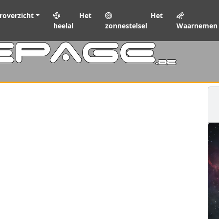
roverzicht
Het
Het
heelal
zonnestelsel
Waarnemen
EPAGE
.be