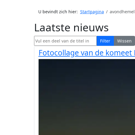
U bevindt zich hier:
Startpagina
avondhemel
Laatste nieuws
Vul een deel van de titel in
Filter
Wissen
Fotocollage van de komee