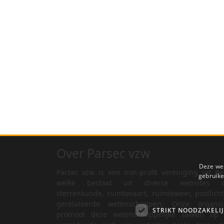
Over Parsec vzw
Deze web
Parsec vzw is een non-profit vereniging uit Be
gebruike
welke bestaat uit diverse websites o
sterrenkunde, ruimtevaart, ruimteweer, poollich
gerelateerde wetenschappen. Onze organisa
STRIKT NOODZAKELI
promoot deze wetenschappelijke takken op 