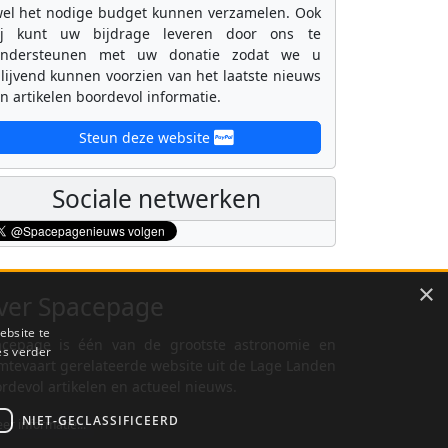
el het nodige budget kunnen verzamelen. Ook
ij kunt uw bijdrage leveren door ons te
ondersteunen met uw donatie zodat we u
lijvend kunnen voorzien van het laatste nieuws
n artikelen boordevol informatie.
Steun deze website
Sociale netwerken
×
ver Spacepage
ebsite te
cepage is één van de grootste astronomie en
es verder
mtevaart gerelateerde website uit de Lage Landen
rdevol artikelen en actueel nieuws.
NIET-GECLASSIFICEERD
er informatie...