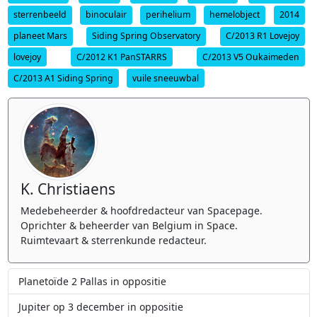
sterrenbeeld
binoculair
perihelium
hemelobject
2014
planeet Mars
Siding Spring Observatory
C/2013 R1 Lovejoy
lovejoy
C/2012 K1 PanSTARRS
C/2013 V5 Oukaimeden
C/2013 A1 Siding Spring
vuile sneeuwbal
K. Christiaens
Medebeheerder & hoofdredacteur van Spacepage.
Oprichter & beheerder van Belgium in Space.
Ruimtevaart & sterrenkunde redacteur.
Planetoïde 2 Pallas in oppositie
Jupiter op 3 december in oppositie