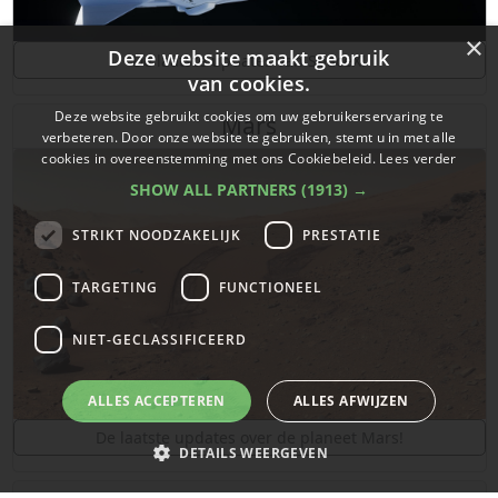
×
Deze website maakt gebruik
De laatste updates van SpaceX!
van cookies.
Deze website gebruikt cookies om uw gebruikerservaring te
Mars
verbeteren. Door onze website te gebruiken, stemt u in met alle
cookies in overeenstemming met ons Cookiebeleid.
Lees verder
SHOW ALL PARTNERS
(1913) →
STRIKT NOODZAKELIJK
PRESTATIE
TARGETING
FUNCTIONEEL
NIET-GECLASSIFICEERD
ALLES ACCEPTEREN
ALLES AFWIJZEN
De laatste updates over de planeet Mars!
DETAILS WEERGEVEN