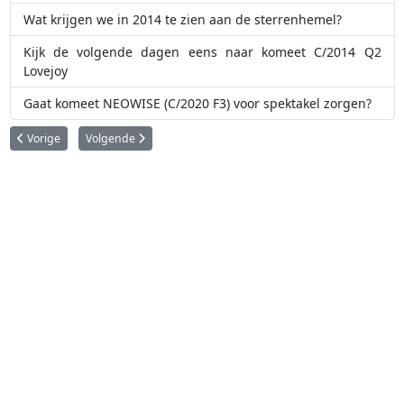
Wat krijgen we in 2014 te zien aan de sterrenhemel?
Kijk de volgende dagen eens naar komeet C/2014 Q2
Lovejoy
Gaat komeet NEOWISE (C/2020 F3) voor spektakel zorgen?
Vorig artikel: Kijk dit weekend eens naar Mercurius
Volgende artikel: Wat krijgen we in 2014 te zien aan de ster
Vorige
Volgende