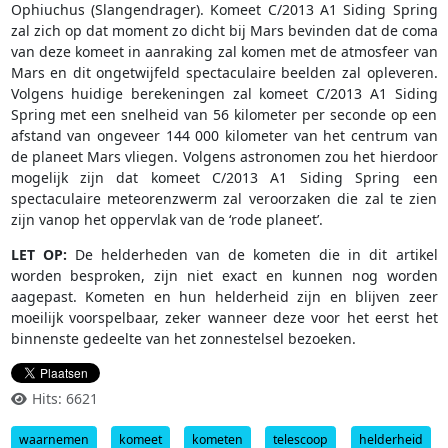
Ophiuchus (Slangendrager). Komeet C/2013 A1 Siding Spring
zal zich op dat moment zo dicht bij Mars bevinden dat de coma
van deze komeet in aanraking zal komen met de atmosfeer van
Mars en dit ongetwijfeld spectaculaire beelden zal opleveren.
Volgens huidige berekeningen zal komeet C/2013 A1 Siding
Spring met een snelheid van 56 kilometer per seconde op een
afstand van ongeveer 144 000 kilometer van het centrum van
de planeet Mars vliegen. Volgens astronomen zou het hierdoor
mogelijk zijn dat komeet C/2013 A1 Siding Spring een
spectaculaire meteorenzwerm zal veroorzaken die zal te zien
zijn vanop het oppervlak van de ‘rode planeet’.
LET OP:
De helderheden van de kometen die in dit artikel
worden besproken, zijn niet exact en kunnen nog worden
aagepast. Kometen en hun helderheid zijn en blijven zeer
moeilijk voorspelbaar, zeker wanneer deze voor het eerst het
binnenste gedeelte van het zonnestelsel bezoeken.
Hits: 6621
waarnemen
komeet
kometen
telescoop
helderheid