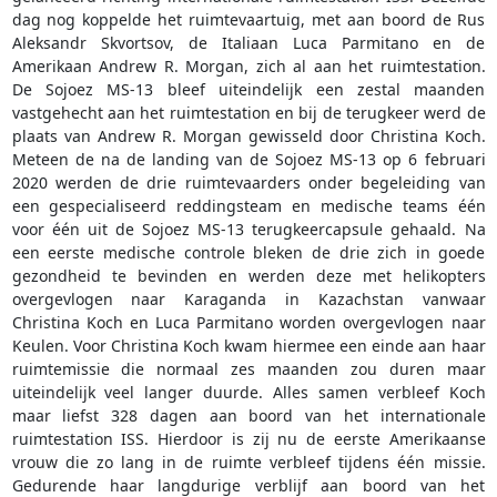
dag nog koppelde het ruimtevaartuig, met aan boord de Rus
Aleksandr Skvortsov, de Italiaan Luca Parmitano en de
Amerikaan Andrew R. Morgan, zich al aan het ruimtestation.
De Sojoez MS-13 bleef uiteindelijk een zestal maanden
vastgehecht aan het ruimtestation en bij de terugkeer werd de
plaats van Andrew R. Morgan gewisseld door Christina Koch.
Meteen de na de landing van de Sojoez MS-13 op 6 februari
2020 werden de drie ruimtevaarders onder begeleiding van
een gespecialiseerd reddingsteam en medische teams één
voor één uit de Sojoez MS-13 terugkeercapsule gehaald. Na
een eerste medische controle bleken de drie zich in goede
gezondheid te bevinden en werden deze met helikopters
overgevlogen naar Karaganda in Kazachstan vanwaar
Christina Koch en Luca Parmitano worden overgevlogen naar
Keulen. Voor Christina Koch kwam hiermee een einde aan haar
ruimtemissie die normaal zes maanden zou duren maar
uiteindelijk veel langer duurde. Alles samen verbleef Koch
maar liefst 328 dagen aan boord van het internationale
ruimtestation ISS. Hierdoor is zij nu de eerste Amerikaanse
vrouw die zo lang in de ruimte verbleef tijdens één missie.
Gedurende haar langdurige verblijf aan boord van het