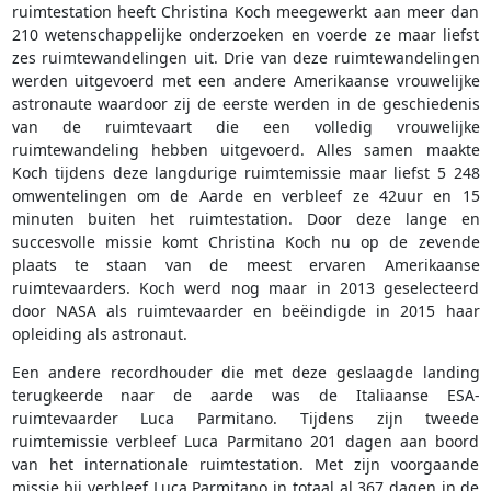
ruimtestation heeft Christina Koch meegewerkt aan meer dan
210 wetenschappelijke onderzoeken en voerde ze maar liefst
zes ruimtewandelingen uit. Drie van deze ruimtewandelingen
werden uitgevoerd met een andere Amerikaanse vrouwelijke
astronaute waardoor zij de eerste werden in de geschiedenis
van de ruimtevaart die een volledig vrouwelijke
ruimtewandeling hebben uitgevoerd. Alles samen maakte
Koch tijdens deze langdurige ruimtemissie maar liefst 5 248
omwentelingen om de Aarde en verbleef ze 42uur en 15
minuten buiten het ruimtestation. Door deze lange en
succesvolle missie komt Christina Koch nu op de zevende
plaats te staan van de meest ervaren Amerikaanse
ruimtevaarders. Koch werd nog maar in 2013 geselecteerd
door NASA als ruimtevaarder en beëindigde in 2015 haar
opleiding als astronaut.
Een andere recordhouder die met deze geslaagde landing
terugkeerde naar de aarde was de Italiaanse ESA-
ruimtevaarder Luca Parmitano. Tijdens zijn tweede
ruimtemissie verbleef Luca Parmitano 201 dagen aan boord
van het internationale ruimtestation. Met zijn voorgaande
missie bij verbleef Luca Parmitano in totaal al 367 dagen in de