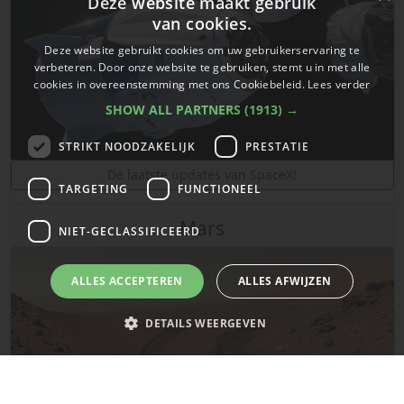
Deze website maakt gebruik
van cookies.
Deze website gebruikt cookies om uw gebruikerservaring te
verbeteren. Door onze website te gebruiken, stemt u in met alle
cookies in overeenstemming met ons Cookiebeleid.
Lees verder
SHOW ALL PARTNERS
(1913) →
STRIKT NOODZAKELIJK
PRESTATIE
De laatste updates van SpaceX!
TARGETING
FUNCTIONEEL
Mars
NIET-GECLASSIFICEERD
ALLES ACCEPTEREN
ALLES AFWIJZEN
DETAILS WEERGEVEN
Strikt noodzakelijk
Prestatie
Targeting
Functioneel