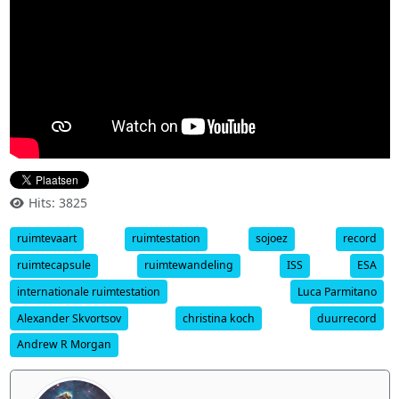
Hits: 3825
ruimtevaart
ruimtestation
sojoez
record
ruimtecapsule
ruimtewandeling
ISS
ESA
internationale ruimtestation
Luca Parmitano
Alexander Skvortsov
christina koch
duurrecord
Andrew R Morgan