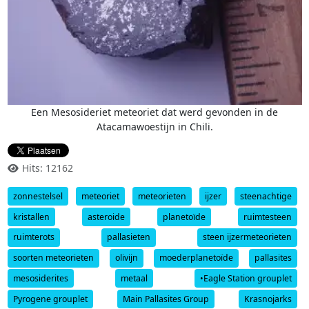
Een Mesosideriet meteoriet dat werd gevonden in de
Atacamawoestijn in Chili.
Hits: 12162
zonnestelsel
meteoriet
meteorieten
ijzer
steenachtige
kristallen
asteroide
planetoïde
ruimtesteen
ruimterots
pallasieten
steen ijzermeteorieten
soorten meteorieten
olivijn
moederplanetoïde
pallasites
mesosiderites
metaal
•Eagle Station grouplet
Pyrogene grouplet
Main Pallasites Group
Krasnojarks