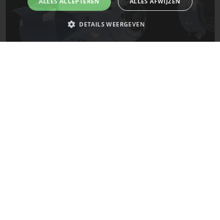
ALLES ACCEPTEREN
ALLES AFWIJZEN
DETAILS WEERGEVEN
Strikt noodzakelijk
Prestatie
Targeting
Functioneel
Niet-geclassificeerd
De laatste updates van SpaceX!
Strikt noodzakelijke cookies maken de kernfunctionaliteiten van de
website mogelijk, zoals gebruikersaanmelding en accountbeheer. De
Mars
website kan niet goed worden gebruikt zonder de strikt noodzakelijke
cookies.
Naam
Provider
/
Domein
Vervaldatum
__cf_bm
29 minuten
Cloudflare Inc.
58 seconden
.x.com