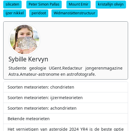
silicaten
Peter Simon Pallas
Mount Emir
kristallijn olivijn
ijzer nikkel
peridoot
Widmanstättenstructuur
Sybille Kervyn
Studente geologie UGent.Redacteur jongerenmagazine
Astra.Amateur-astronome en astrofotografe.
Soorten meteorieten: chondrieten
Soorten meteorieten: ijzermeteorieten
Soorten meteorieten: achondrieten
Bekende meteorieten
Het vernietigen van asteroïde 2024 YR4 is de beste optie