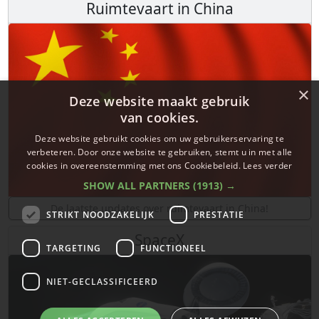
Ruimtevaart in China
×
Deze website maakt gebruik
van cookies.
Deze website gebruikt cookies om uw gebruikerservaring te
verbeteren. Door onze website te gebruiken, stemt u in met alle
cookies in overeenstemming met ons Cookiebeleid.
Lees verder
SHOW ALL PARTNERS
(1913) →
De laatste updates over ruimtevaart in China!
STRIKT NOODZAKELIJK
PRESTATIE
SpaceX
TARGETING
FUNCTIONEEL
NIET-GECLASSIFICEERD