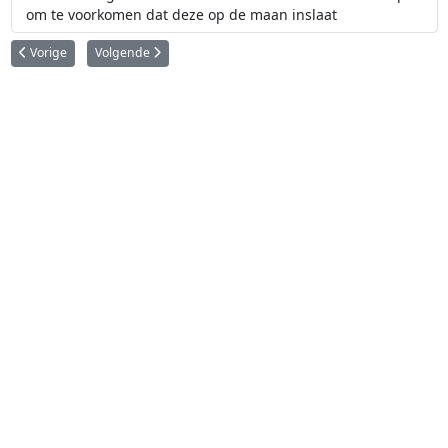
om te voorkomen dat deze op de maan inslaat
Vorig artikel: Soorten meteorieten: achondrieten
Volgende artikel: Soorten meteorieten: ijzermeteorieten
Vorige
Volgende