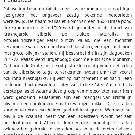
Pallasieten behoren tot de meest voorkomende steenachtige-
ijzergroep met ongeveer zestig bekende meteorieten
wereldwijd. De naam 'Pallasiet' komt van een 1600 Britse pond
dure meteoriet die in 1749 werd gevonden in de buurt van
Krasnojarsk, Siberië. De Duitse naturalist en
ontdekkingsreiziger Peter Simon Pallas, die een monster
verzamelde van deze ongebruikelijke steen, een ijzermeteoriet
met grote olivijnkristallen. Hij beschreef dit in zijn dagboeken
in 1772. Pallas werd uitgenodigd door de Russische Monarch,
Catharina de Grote, om de uitgestrekte onontgonnen gebieden
van de Siberische taiga te verkennen (Mount Emir) en vooral
ook rond Krasnojarks. Hij wist op dat moment niet dat hij een
meteoriet had gevonden. Later werd deze 'steen' erkend als
eerste pallasiet waarna deze groep van meteorieten naar hem
werd genoemd. Pallasieten zijn een mengsel van kristallijn
olivijn en een omliggende matrix van ijzer-nikkel. De kristallen
kunnen variëren van helder geel tot licht groen. Wanneer het
olivijn de kwaliteit heeft van een edelsteen wordt het zelf
peridoot genoemd. Af en toe kunnen deze prachtige kristallen
ook worden gebruikt in sieraden. Als er in de meteoriet een