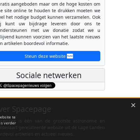
ratis aangeboden maar om de hoge kosten om
e site online te houden te drukken moeten we
el het nodige budget kunnen verzamelen. Ook
ij kunt uw bijdrage leveren door ons te
ondersteunen met uw donatie zodat we u
lijvend kunnen voorzien van het laatste nieuws
n artikelen boordevol informatie.
Steun deze website
Sociale netwerken
×
ver Spacepage
ebsite te
cepage is één van de grootste astronomie en
es verder
mtevaart gerelateerde website uit de Lage Landen
rdevol artikelen en actueel nieuws.