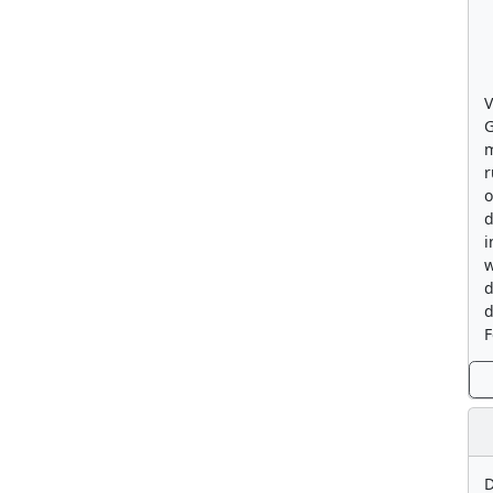
V
G
m
r
o
d
i
w
d
d
F
D