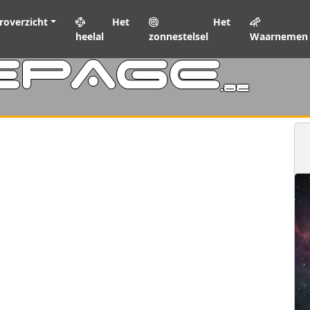
roverzicht
Het
Het
heelal
zonnestelsel
Waarnemen
EPAGE
.be