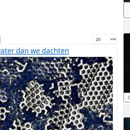
Toon #
 water dan we dachten
D