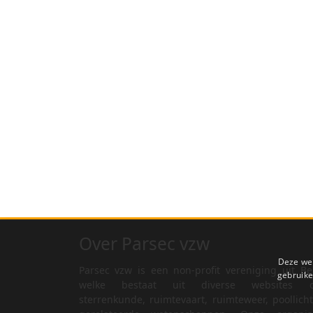
Over Parsec vzw
Deze web
Parsec vzw is een non-profit vereniging uit Be
gebruike
welke bestaat uit diverse websites o
sterrenkunde, ruimtevaart, ruimteweer, poollich