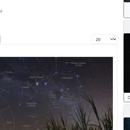
el
Toon #
D