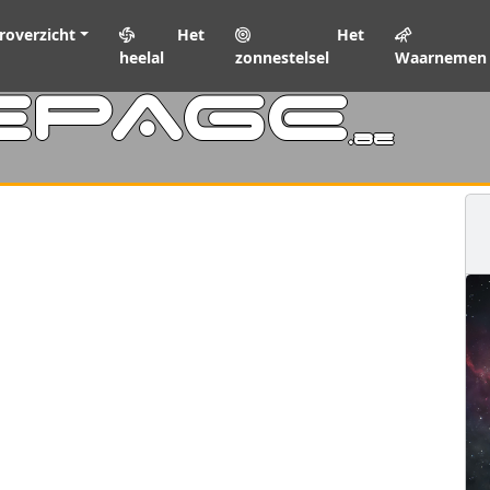
roverzicht
Het
Het
heelal
zonnestelsel
Waarnemen
EPAGE
.be