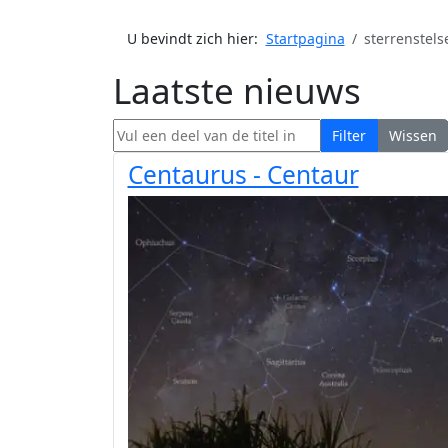
U bevindt zich hier:
Startpagina
sterrenstels
Laatste nieuws
Vul een deel van de titel in
Filter
Wissen
Centaurus - Centaur