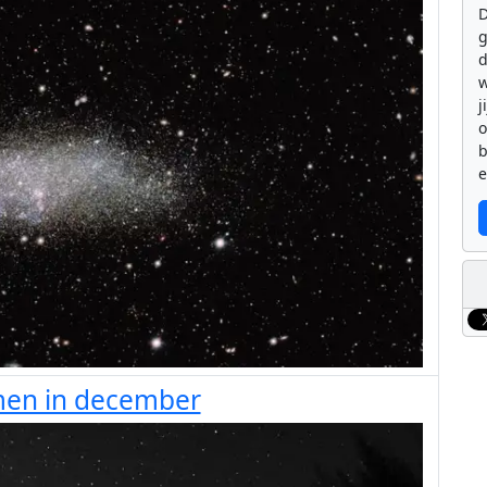
D
g
d
w
j
b
e
men in december