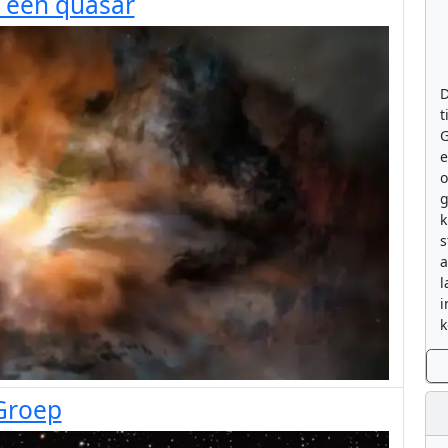
 een quasar
D
t
G
e
g
k
s
a
l
i
k
 Groep