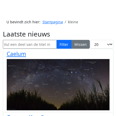
U bevindt zich hier:
Startpagina
kleine
Laatste nieuws
Vul een deel van de titel in
Toon #
Filter
Wissen
Caelum