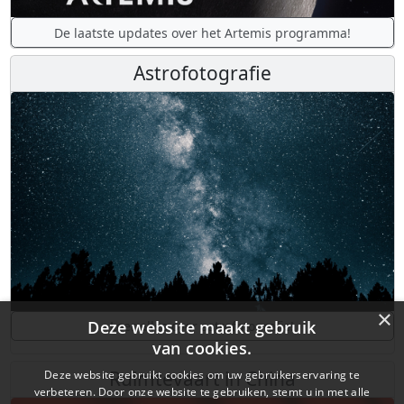
De laatste updates over het Artemis programma!
Astrofotografie
×
Deze website maakt gebruik
Leer alles over astrofotografie!
van cookies.
Ruimtevaart in China
Deze website gebruikt cookies om uw gebruikerservaring te
verbeteren. Door onze website te gebruiken, stemt u in met alle