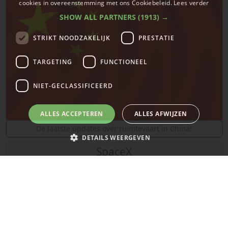
cookies in overeenstemming met ons Cookiebeleid.
Lees verder
SHOW ALL PARTNERS
(1913) →
STRIKT NOODZAKELIJK
PRESTATIE
TARGETING
FUNCTIONEEL
NIET-GECLASSIFICEERD
ALLES ACCEPTEREN
ALLES AFWIJZEN
De laatste updates over ruimtevaart in China!
DETAILS WEERGEVEN
SpaceX
Strikt noodzakelijk
Prestatie
Targeting
Functioneel
Niet-geclassificeerd
Strikt noodzakelijke cookies maken de kernfunctionaliteiten van de
website mogelijk, zoals gebruikersaanmelding en accountbeheer. De