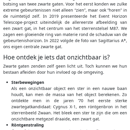
botsing van twee zwarte gaten. Voor het eerst konden we zulke
extreme gebeurtenissen niet alleen “zien”, maar ook “horen” in
de ruimtetijd zelf. In 2019 presenteerde het Event Horizon
Telescope-project uiteindelijk de allereerste afbeelding van
een zwart gat, in het centrum van het sterrenstelsel M87. We
zagen een gloeiende ring van materie rond de schaduw van de
gebeurtenishorizon. In 2022 volgde de foto van Sagittarius A*,
ons eigen centrale zwarte gat.
Hoe ontdek je iets dat onzichtbaar is?
Zwarte gaten zenden zelf geen licht uit. Toch kunnen we hun
bestaan afleiden door hun invloed op de omgeving.
Sterbewegingen
Als een onzichtbaar object een ster in een nauwe baan
houdt, kan men de massa van het object berekenen. Zo
ontdekte men in de jaren ’70 het eerste sterke
zwartegatkandidaat: Cygnus X-1, een röntgenbron in het
sterrenbeeld Zwaan. Het bleek een ster te zijn die om een
onzichtbare metgezel draaide, een zwart gat.
Röntgenstraling