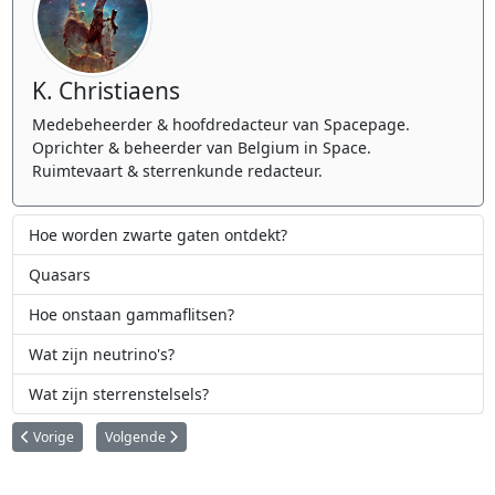
K. Christiaens
Medebeheerder & hoofdredacteur van Spacepage.
Oprichter & beheerder van Belgium in Space.
Ruimtevaart & sterrenkunde redacteur.
Hoe worden zwarte gaten ontdekt?
Quasars
Hoe onstaan gammaflitsen?
Wat zijn neutrino's?
Wat zijn sterrenstelsels?
Vorig artikel: De bekendste zwarte gaten
Volgende artikel: Hoe worden zwarte gaten ontdekt?
Vorige
Volgende