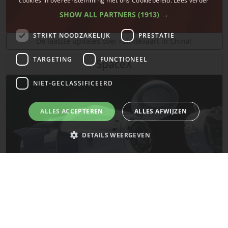
cookies in overeenstemming met ons Cookiebeleid.
Lees verder
SHOW ALL PARTNERS
(1913) →
STRIKT NOODZAKELIJK
PRESTATIE
De laatste updates over ruimtevaart in China!
TARGETING
FUNCTIONEEL
SpaceX
NIET-GECLASSIFICEERD
ALLES ACCEPTEREN
ALLES AFWIJZEN
DETAILS WEERGEVEN
Strikt noodzakelijk
Prestatie
Targeting
Functioneel
Niet-geclassificeerd
De laatste updates van SpaceX!
Strikt noodzakelijke cookies maken de kernfunctionaliteiten van de
website mogelijk, zoals gebruikersaanmelding en accountbeheer. De
website kan niet goed worden gebruikt zonder de strikt noodzakelijke