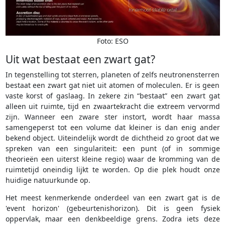
Foto: ESO
Uit wat bestaat een zwart gat?
In tegenstelling tot sterren, planeten of zelfs neutronensterren
bestaat een zwart gat niet uit atomen of moleculen. Er is geen
vaste korst of gaslaag. In zekere zin “bestaat” een zwart gat
alleen uit ruimte, tijd en zwaartekracht die extreem vervormd
zijn. Wanneer een zware ster instort, wordt haar massa
samengeperst tot een volume dat kleiner is dan enig ander
bekend object. Uiteindelijk wordt de dichtheid zo groot dat we
spreken van een singulariteit: een punt (of in sommige
theorieën een uiterst kleine regio) waar de kromming van de
ruimtetijd oneindig lijkt te worden. Op die plek houdt onze
huidige natuurkunde op.
Het meest kenmerkende onderdeel van een zwart gat is de
'event horizon' (gebeurtenishorizon). Dit is geen fysiek
oppervlak, maar een denkbeeldige grens. Zodra iets deze