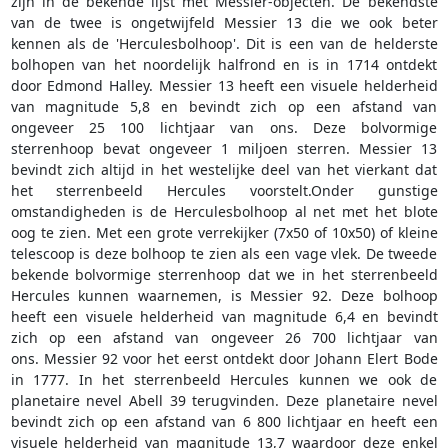
zijn in de bekende lijst met Messier-objecten. De bekendste
van de twee is ongetwijfeld Messier 13 die we ook beter
kennen als de 'Herculesbolhoop'. Dit is een van de helderste
bolhopen van het noordelijk halfrond en is in 1714 ontdekt
door Edmond Halley. Messier 13 heeft een visuele helderheid
van magnitude 5,8 en bevindt zich op een afstand van
ongeveer 25 100 lichtjaar van ons. Deze bolvormige
sterrenhoop bevat ongeveer 1 miljoen sterren. Messier 13
bevindt zich altijd in het westelijke deel van het vierkant dat
het sterrenbeeld Hercules voorstelt.Onder gunstige
omstandigheden is de Herculesbolhoop al net met het blote
oog te zien. Met een grote verrekijker (7x50 of 10x50) of kleine
telescoop is deze bolhoop te zien als een vage vlek. De tweede
bekende bolvormige sterrenhoop dat we in het sterrenbeeld
Hercules kunnen waarnemen, is Messier 92. Deze bolhoop
heeft een visuele helderheid van magnitude 6,4 en bevindt
zich op een afstand van ongeveer 26 700 lichtjaar van
ons. Messier 92 voor het eerst ontdekt door Johann Elert Bode
in 1777. In het sterrenbeeld Hercules kunnen we ook de
planetaire nevel Abell 39 terugvinden. Deze planetaire nevel
bevindt zich op een afstand van 6 800 lichtjaar en heeft een
visuele helderheid van magnitude 13,7 waardoor deze enkel