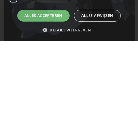
ALLES ACCEPTEREN
ALLES AFWIJZEN
DETAILS WEERGEVEN
De laatste updates van SpaceX!
Strikt noodzakelijk
Prestatie
Targeting
Functioneel
Mars
Niet-geclassificeerd
Strikt noodzakelijke cookies maken de kernfunctionaliteiten van de
website mogelijk, zoals gebruikersaanmelding en accountbeheer. De
website kan niet goed worden gebruikt zonder de strikt noodzakelijke
cookies.
Naam
Provider
/
Domein
Vervaldatum
__cf_bm
29 minuten
Cloudflare Inc.
58 seconden
.x.com