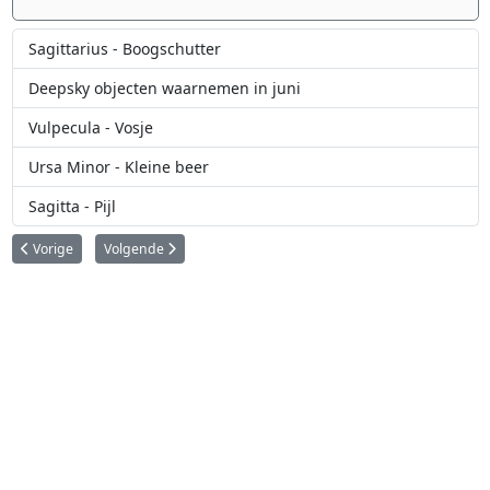
Sagittarius - Boogschutter
Deepsky objecten waarnemen in juni
Vulpecula - Vosje
Ursa Minor - Kleine beer
Sagitta - Pijl
Vorig artikel: Grus - Kraanvogel
Volgende artikel: Horologium - Uurwerk
Vorige
Volgende