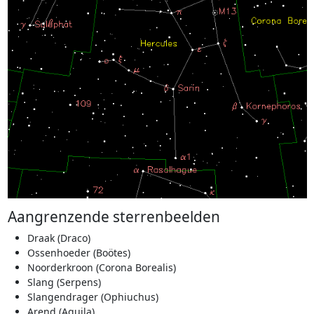
Aangrenzende sterrenbeelden
Draak (Draco)
Ossenhoeder (Boötes)
Noorderkroon (Corona Borealis)
Slang (Serpens)
Slangendrager (Ophiuchus)
Arend (Aquila)