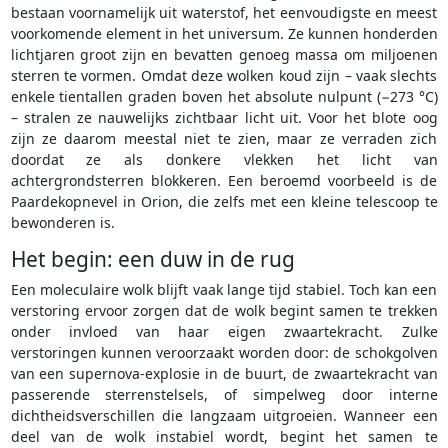
bestaan voornamelijk uit waterstof, het eenvoudigste en meest
voorkomende element in het universum. Ze kunnen honderden
lichtjaren groot zijn en bevatten genoeg massa om miljoenen
sterren te vormen. Omdat deze wolken koud zijn – vaak slechts
enkele tientallen graden boven het absolute nulpunt (−273 °C)
– stralen ze nauwelijks zichtbaar licht uit. Voor het blote oog
zijn ze daarom meestal niet te zien, maar ze verraden zich
doordat ze als donkere vlekken het licht van
achtergrondsterren blokkeren. Een beroemd voorbeeld is de
Paardekopnevel in Orion, die zelfs met een kleine telescoop te
bewonderen is.
Het begin: een duw in de rug
Een moleculaire wolk blijft vaak lange tijd stabiel. Toch kan een
verstoring ervoor zorgen dat de wolk begint samen te trekken
onder invloed van haar eigen zwaartekracht. Zulke
verstoringen kunnen veroorzaakt worden door: de schokgolven
van een supernova-explosie in de buurt, de zwaartekracht van
passerende sterrenstelsels, of simpelweg door interne
dichtheidsverschillen die langzaam uitgroeien. Wanneer een
deel van de wolk instabiel wordt, begint het samen te