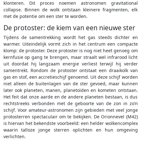
klonteren. Dit proces noemen astronomen gravitational
collapse. Binnen de wolk ontstaan kleinere fragmenten, elk
met de potentie om een ster te worden.
De protoster: de kiem van een nieuwe ster
Tijdens de samentrekking wordt het gas steeds dichter en
warmer. Uiteindelijk vormt zich in het centrum een compacte
klomp: de protoster. Deze protoster is nog niet heet genoeg om
kernfusie op gang te brengen, maar straalt wel infrarood licht
uit doordat hij langzaam energie verliest terwijl hij verder
samentrekt. Rondom de protoster ontstaat een draaikolk van
gas en stof, een accretieschijf genoemd. Uit deze schijf worden
niet alleen de buitenlagen van de ster gevoed, maar kunnen
later ook planeten, manen, planetoïden en kometen ontstaan.
Het feit dat onze aarde en de andere planeten bestaan, is dus
rechtstreeks verbonden met de geboorte van de zon in zo’n
schijf. Voor amateur-astronomen zijn gebieden met veel jonge
protosterren spectaculair om te bekijken. De Orionnevel (M42)
is hiervan het bekendste voorbeeld: een helder wolkencomplex
waarin talloze jonge sterren oplichten en hun omgeving
verlichten.