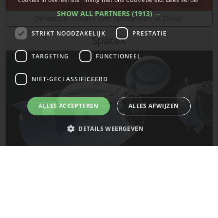
SHOW ALL PARTNERS
(1913) →
De laatste updates over ruimtevaart in China!
STRIKT NOODZAKELIJK
PRESTATIE
SpaceX
TARGETING
FUNCTIONEEL
NIET-GECLASSIFICEERD
ALLES ACCEPTEREN
ALLES AFWIJZEN
DETAILS WEERGEVEN
Strikt noodzakelijk
Prestatie
Targeting
Functioneel
De laatste updates van SpaceX!
Niet-geclassificeerd
Strikt noodzakelijke cookies maken de kernfunctionaliteiten van de
Mars
website mogelijk, zoals gebruikersaanmelding en accountbeheer. De
website kan niet goed worden gebruikt zonder de strikt noodzakelijke