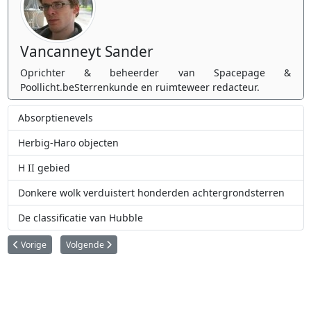
Vancanneyt Sander
Oprichter & beheerder van Spacepage &
Poollicht.beSterrenkunde en ruimteweer redacteur.
Absorptienevels
Herbig-Haro objecten
H II gebied
Donkere wolk verduistert honderden achtergrondsterren
De classificatie van Hubble
Vorig artikel: Wegloopsterren
Volgende artikel: Hyperreuzen
Vorige
Volgende