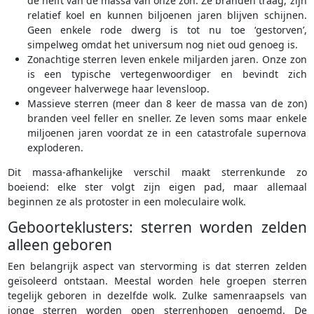
de helft van de massa van onze zon. Ze branden traag, zijn
relatief koel en kunnen biljoenen jaren blijven schijnen.
Geen enkele rode dwerg is tot nu toe ‘gestorven’,
simpelweg omdat het universum nog niet oud genoeg is.
Zonachtige sterren leven enkele miljarden jaren. Onze zon
is een typische vertegenwoordiger en bevindt zich
ongeveer halverwege haar levensloop.
Massieve sterren (meer dan 8 keer de massa van de zon)
branden veel feller en sneller. Ze leven soms maar enkele
miljoenen jaren voordat ze in een catastrofale supernova
exploderen.
Dit massa-afhankelijke verschil maakt sterrenkunde zo
boeiend: elke ster volgt zijn eigen pad, maar allemaal
beginnen ze als protoster in een moleculaire wolk.
Geboorteklusters: sterren worden zelden
alleen geboren
Een belangrijk aspect van stervorming is dat sterren zelden
geïsoleerd ontstaan. Meestal worden hele groepen sterren
tegelijk geboren in dezelfde wolk. Zulke samenraapsels van
jonge sterren worden open sterrenhopen genoemd. De