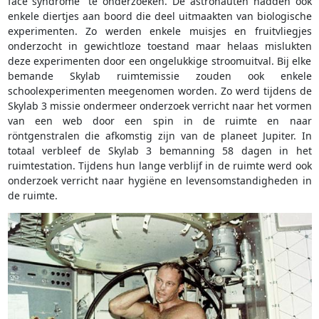
face syndrome” te onderzoeken. De astronauten hadden ook
enkele diertjes aan boord die deel uitmaakten van biologische
experimenten. Zo werden enkele muisjes en fruitvliegjes
onderzocht in gewichtloze toestand maar helaas mislukten
deze experimenten door een ongelukkige stroomuitval. Bij elke
bemande Skylab ruimtemissie zouden ook enkele
schoolexperimenten meegenomen worden. Zo werd tijdens de
Skylab 3 missie ondermeer onderzoek verricht naar het vormen
van een web door een spin in de ruimte en naar
röntgenstralen die afkomstig zijn van de planeet Jupiter. In
totaal verbleef de Skylab 3 bemanning 58 dagen in het
ruimtestation. Tijdens hun lange verblijf in de ruimte werd ook
onderzoek verricht naar hygiëne en levensomstandigheden in
de ruimte.