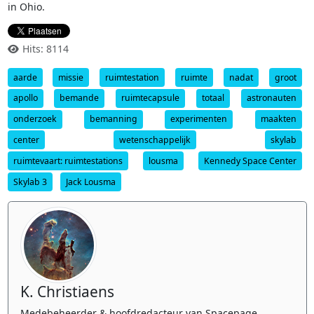
in Ohio.
Hits: 8114
aarde
missie
ruimtestation
ruimte
nadat
groot
apollo
bemande
ruimtecapsule
totaal
astronauten
onderzoek
bemanning
experimenten
maakten
center
wetenschappelijk
skylab
ruimtevaart: ruimtestations
lousma
Kennedy Space Center
Skylab 3
Jack Lousma
K. Christiaens
Medebeheerder & hoofdredacteur van Spacepage.