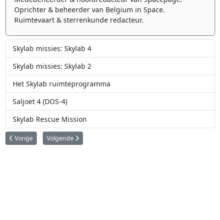
Oprichter & beheerder van Belgium in Space.
Ruimtevaart & sterrenkunde redacteur.
Skylab missies: Skylab 4
Skylab missies: Skylab 2
Het Skylab ruimteprogramma
Saljoet 4 (DOS-4)
Skylab Rescue Mission
Vorig artikel: Skylab missies: Skylab 2
Volgende artikel: Skylab missies: Skylab 4
Vorige
Volgende