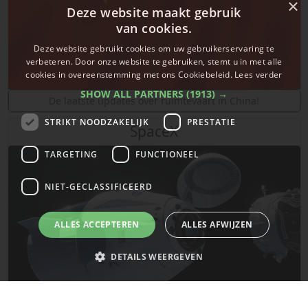
×
Deze website maakt gebruik
van cookies.
Deze website gebruikt cookies om uw gebruikerservaring te
verbeteren. Door onze website te gebruiken, stemt u in met alle
cookies in overeenstemming met ons Cookiebeleid.
Lees verder
SHOW ALL PARTNERS
(1913) →
De laatste updates over ruimtevaart in China!
STRIKT NOODZAKELIJK
PRESTATIE
SpaceX
TARGETING
FUNCTIONEEL
NIET-GECLASSIFICEERD
ALLES ACCEPTEREN
ALLES AFWIJZEN
DETAILS WEERGEVEN