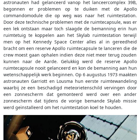
astronauten had gelanceerd vanop het lanceercomplex 39B,
begonnen er problemen op te duiken met de Apollo
commandomodule die op weg was naar het ruimtestation.
Door deze technische problemen met de ruimtecapsule, was er
een lek ontstaan maar toch slaagde de bemanning erin hun
ruimtetuig te koppelen aan het Skylab ruimtestation terwijl
men op het Kennedy Space Center alles al in gereedheid
bracht om een reserve Apollo ruimtecapsule te lanceren die de
crew moest gaan ophalen indien deze niet meer terug zouden
kunnen naar de Aarde. Gelukkig werd de reserve Apollo
ruimtecapsule nooit gelanceerd en kon de bemanning aan hun
wetenschappelijk werk beginnen. Op 6 augustus 1973 maakten
astronauten Garriott en Lousma hun eerste ruimtewandeling
waarbij ze een beschadigd meteorietenschild vervingen door
een zonnescherm dat gemonteerd werd over een ander
zonnescherm dat tijdens de vorige bemande Skylab missie
werd geïnstalleerd om het ruimtestation koel te houden.