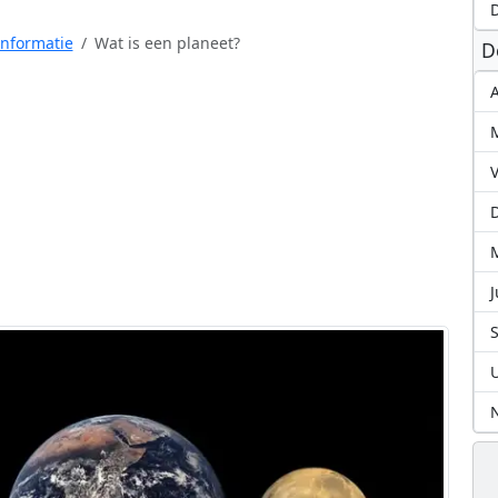
D
nformatie
Wat is een planeet?
D
A
J