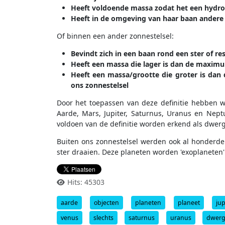
Heeft voldoende massa zodat het een hydros
Heeft in de omgeving van haar baan andere
Of binnen een ander zonnestelsel:
Bevindt zich in een baan rond een ster of re
Heeft een massa die lager is dan de maxim
Heeft een massa/grootte die groter is dan
ons zonnestelsel
Door het toepassen van deze definitie hebben w
Aarde, Mars, Jupiter, Saturnus, Uranus en Nept
voldoen van de definitie worden erkend als dwergpl
Buiten ons zonnestelsel werden ook al honderd
ster draaien. Deze planeten worden 'exoplaneten
Hits: 45303
aarde
objecten
planeten
planeet
jup
venus
slechts
saturnus
uranus
dwerg