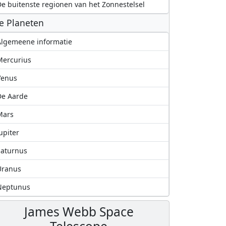
e buitenste regionen van het Zonnestelsel
e Planeten
lgemeene informatie
Mercurius
Venus
De Aarde
Mars
upiter
Saturnus
Uranus
Neptunus
James Webb Space