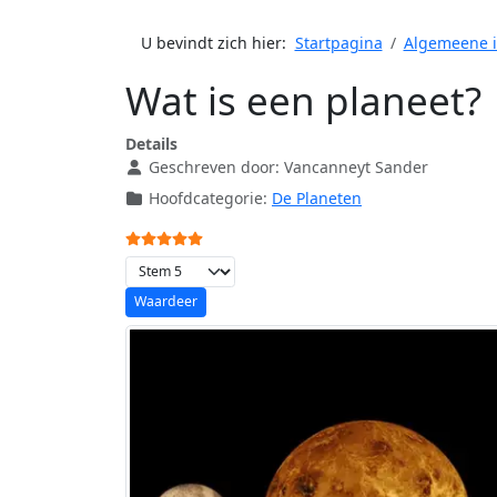
U bevindt zich hier:
Startpagina
Algemeene i
Wat is een planeet?
Details
Geschreven door:
Vancanneyt Sander
Hoofdcategorie:
De Planeten
Gebruikerswaardering:
5
/
5
Voeg waardering toe