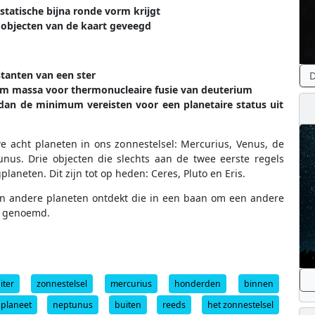
tatische bijna ronde vorm krijgt
 objecten van de kaart geveegd
stanten van een ster
D
um massa voor thermonucleaire fusie van deuterium
 dan de minimum vereisten voor een planetaire status uit
e acht planeten in ons zonnestelsel: Mercurius, Venus, de
unus. Drie objecten die slechts aan de twee eerste regels
aneten. Dit zijn tot op heden: Ceres, Pluto en Eris.
en andere planeten ontdekt die in een baan om een andere
' genoemd.
iter
zonnestelsel
mercurius
honderden
binnen
planeet
neptunus
buiten
reeds
het zonnestelsel