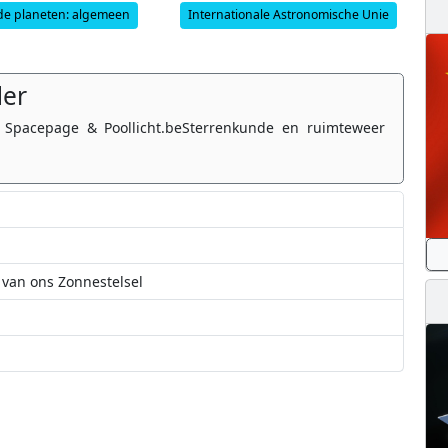
de planeten: algemeen
Internationale Astronomische Unie
der
 Spacepage & Poollicht.beSterrenkunde en ruimteweer
 van ons Zonnestelsel