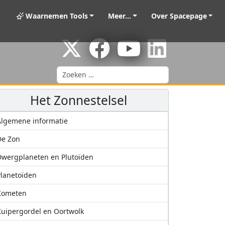
Waarnemen Tools
Meer...
Over Spacepage
Zoeken
Het Zonnestelsel
lgemene informatie
De Zon
wergplaneten en Plutoïden
lanetoïden
Kometen
uipergordel en Oortwolk