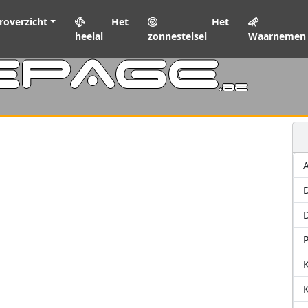
roverzicht
Het
Het
heelal
zonnestelsel
Waarnemen
EPAGE
.be
A
D
P
K