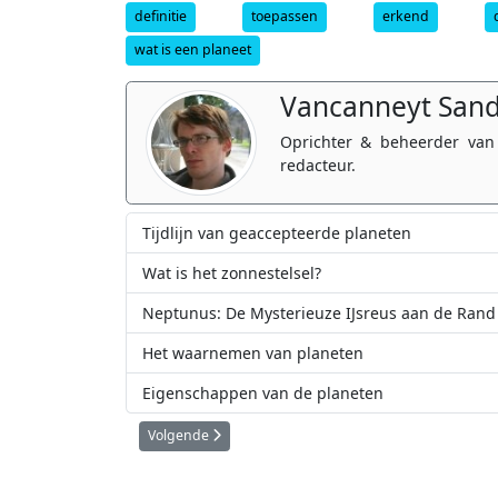
definitie
toepassen
erkend
wat is een planeet
Vancanneyt San
Oprichter & beheerder van
redacteur.
Tijdlijn van geaccepteerde planeten
Wat is het zonnestelsel?
Neptunus: De Mysterieuze IJsreus aan de Rand
Het waarnemen van planeten
Eigenschappen van de planeten
Volgende artikel: Vanwaar komt de naam 'planeet'?
Volgende