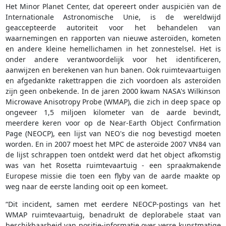
Het Minor Planet Center, dat opereert onder auspiciën van de
Internationale Astronomische Unie, is de wereldwijd
geaccepteerde autoriteit voor het behandelen van
waarnemingen en rapporten van nieuwe asteroïden, kometen
en andere kleine hemellichamen in het zonnestelsel. Het is
onder andere verantwoordelijk voor het identificeren,
aanwijzen en berekenen van hun banen. Ook ruimtevaartuigen
en afgedankte rakettrappen die zich voordoen als asteroïden
zijn geen onbekende. In de jaren 2000 kwam NASA's Wilkinson
Microwave Anisotropy Probe (WMAP), die zich in deep space op
ongeveer 1,5 miljoen kilometer van de aarde bevindt,
meerdere keren voor op de Near-Earth Object Confirmation
Page (NEOCP), een lijst van NEO's die nog bevestigd moeten
worden. En in 2007 moest het MPC de asteroïde 2007 VN84 van
de lijst schrappen toen ontdekt werd dat het object afkomstig
was van het Rosetta ruimtevaartuig - een spraakmakende
Europese missie die toen een flyby van de aarde maakte op
weg naar de eerste landing ooit op een komeet.
“Dit incident, samen met eerdere NEOCP-postings van het
WMAP ruimtevaartuig, benadrukt de deplorabele staat van
beschikbaarheid van positie-informatie over verre kunstmatige