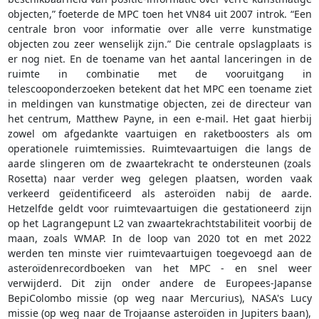
objecten,” foeterde de MPC toen het VN84 uit 2007 introk. “Een
centrale bron voor informatie over alle verre kunstmatige
objecten zou zeer wenselijk zijn.” Die centrale opslagplaats is
er nog niet. En de toename van het aantal lanceringen in de
ruimte in combinatie met de vooruitgang in
telescooponderzoeken betekent dat het MPC een toename ziet
in meldingen van kunstmatige objecten, zei de directeur van
het centrum, Matthew Payne, in een e-mail. Het gaat hierbij
zowel om afgedankte vaartuigen en raketboosters als om
operationele ruimtemissies. Ruimtevaartuigen die langs de
aarde slingeren om de zwaartekracht te ondersteunen (zoals
Rosetta) naar verder weg gelegen plaatsen, worden vaak
verkeerd geïdentificeerd als asteroïden nabij de aarde.
Hetzelfde geldt voor ruimtevaartuigen die gestationeerd zijn
op het Lagrangepunt L2 van zwaartekrachtstabiliteit voorbij de
maan, zoals WMAP. In de loop van 2020 tot en met 2022
werden ten minste vier ruimtevaartuigen toegevoegd aan de
asteroïdenrecordboeken van het MPC - en snel weer
verwijderd. Dit zijn onder andere de Europees-Japanse
BepiColombo missie (op weg naar Mercurius), NASA's Lucy
missie (op weg naar de Trojaanse asteroïden in Jupiters baan),