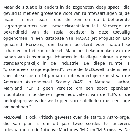
Maar de situatie is anders in de zogeheten 'deep space', die
gevuld is met een groeiende vloot van ruimtevaartuigen bij de
maan, in een baan rond de zon en op bijbehorende
Lagrangepunten van zwaartekrachtstabiliteit. Vanwege de
bekendheid van de Tesla Roadster is deze toevallig
opgenomen in een database van NASA's Jet Propulsion Lab
genaamd Horizons, die banen berekent voor natuurlijke
lichamen in het zonnestelsel. Maar het bekendmaken van de
banen van kunstmatige lichamen in de diepe ruimte is geen
standaardpraktijk in de industrie. De diepe ruimte is
“grotendeels ongereguleerd”, vertelde McDowell tijdens een
speciale sessie op 14 januari op de winterbijeenkomst van de
American Astronomical Society (AAS) in National Harbor,
Maryland. “Er is geen vereiste om een soort openbaar
vluchtplan in te dienen, geen equivalent van de TLE's of de
bedrijfsgegevens die we krijgen voor satellieten met een lage
omloopbaan.”
McDowell is ook kritisch geweest over de startup AstroForge,
die van plan is om dit jaar twee sondes te lanceren,
ridesharing op de Intuitive Machines IM-2 en IM-3 missies. De