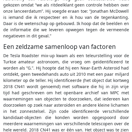
gekozen omdat “we als ritdeelklant geen controle hebben over
onze lanceerdatum”. Hij voegde eraan toe: “Jonathan McDowell
is iemand die ik respecteer en ik hou van de tegenkanting.
Daar is de wetenschap op gebouwd. Ik hoop dat de beelden en
de informatie die we leveren opwegen tegen de vermeende
negatieven in dit geval.”
Een zeldzame samenloop van factoren
De Tesla Roadster mix-up kwam als een teleurstelling voor de
Turkse amateur astronoom, die vroeg om geïdentificeerd te
worden als “G.”. Hij hoopte dat hij een Near-Earth Asteroid had
ontdekt, geen tweedehands auto uit 2010 met een paar miljard
kilometer op de teller. Hij identificeerde (het object dat kortweg
2018 CN41 wordt genoemd) met software die hij in zijn vrije
tijd had geschreven om het openbare archief van MPC met
waarnemingen van objecten te doorzoeken, dat iedereen kan
doorzoeken op zoek naar asteroïden en andere kleine lichamen
in het zonnestelsel. Zijn code identificeerde verschillende
kandidaat-objecten die konden worden opgespoord door
meerdere waarnemingen van verschillende telescopen over de
hele wereld. 2018 CN41 was er één van. Het object was te zien