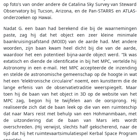
op foto's van onder andere de Catalina Sky Survey van Steward
Observatory bij Tucson, Arizona, en de Pan-STARRS en ATLAS-
onderzoeken op Hawaï.
Nadat G. een baan had berekend die bij de waarnemingen
paste, zag hij dat het object een zeer kleine minimale
baankruisingsafstand (MOID) van de aarde had. Met andere
woorden, zijn baan kwam heel dicht bij die van de aarde,
waardoor het een potentieel bijna-aarde object werd. “Ik was
extatisch en diende de identificatie in bij het MPC, vertelde hij
Astronomy in een e-mail. Het MPC accepteerde de inzending
en stelde de astronomische gemeenschap op de hoogte in wat
het een “elektronische circulaire” noemt, een kunstterm die de
lange erfenis van de observatietraditie weerspiegelt. Maar
toen hij de baan van het object in 3D op de website van het
MPC zag, begon hij te twijfelen aan de oorsprong. Hij
realiseerde zich dat de baan leek op die van een ruimteschip
dat naar Mars reist met behulp van een Hohmanmbaan, met
de uitzondering dat de baan van Mars iets wordt
overschreden. (Hij verwijst, slechts half gekscherend, naar de
tijd dat hij het ruimtevaartsimulatiespel Kerbal Space Program
speelde).