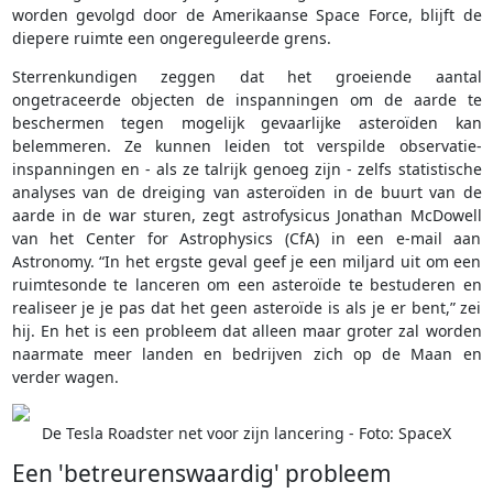
worden gevolgd door de Amerikaanse Space Force, blijft de
diepere ruimte een ongereguleerde grens.
Sterrenkundigen zeggen dat het groeiende aantal
ongetraceerde objecten de inspanningen om de aarde te
beschermen tegen mogelijk gevaarlijke asteroïden kan
belemmeren. Ze kunnen leiden tot verspilde observatie-
inspanningen en - als ze talrijk genoeg zijn - zelfs statistische
analyses van de dreiging van asteroïden in de buurt van de
aarde in de war sturen, zegt astrofysicus Jonathan McDowell
van het Center for Astrophysics (CfA) in een e-mail aan
Astronomy. “In het ergste geval geef je een miljard uit om een
ruimtesonde te lanceren om een asteroïde te bestuderen en
realiseer je je pas dat het geen asteroïde is als je er bent,” zei
hij. En het is een probleem dat alleen maar groter zal worden
naarmate meer landen en bedrijven zich op de Maan en
verder wagen.
De Tesla Roadster net voor zijn lancering - Foto: SpaceX
Een 'betreurenswaardig' probleem