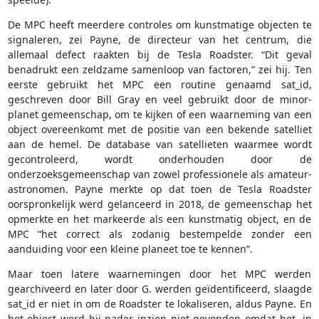
De MPC heeft meerdere controles om kunstmatige objecten te
signaleren, zei Payne, de directeur van het centrum, die
allemaal defect raakten bij de Tesla Roadster. “Dit geval
benadrukt een zeldzame samenloop van factoren,” zei hij. Ten
eerste gebruikt het MPC een routine genaamd sat_id,
geschreven door Bill Gray en veel gebruikt door de minor-
planet gemeenschap, om te kijken of een waarneming van een
object overeenkomt met de positie van een bekende satelliet
aan de hemel. De database van satellieten waarmee wordt
gecontroleerd, wordt onderhouden door de
onderzoeksgemeenschap van zowel professionele als amateur-
astronomen. Payne merkte op dat toen de Tesla Roadster
oorspronkelijk werd gelanceerd in 2018, de gemeenschap het
opmerkte en het markeerde als een kunstmatig object, en de
MPC “het correct als zodanig bestempelde zonder een
aanduiding voor een kleine planeet toe te kennen”.
Maar toen latere waarnemingen door het MPC werden
gearchiveerd en later door G. werden geïdentificeerd, slaagde
sat_id er niet in om de Roadster te lokaliseren, aldus Payne. En
het object werd bij nader inzien niet gevonden omdat het, in