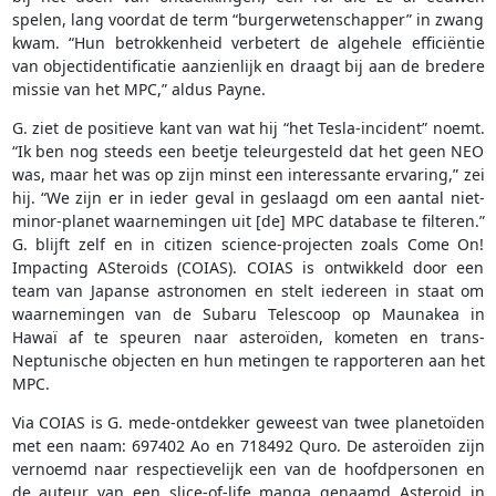
spelen, lang voordat de term “burgerwetenschapper” in zwang
kwam. “Hun betrokkenheid verbetert de algehele efficiëntie
van objectidentificatie aanzienlijk en draagt bij aan de bredere
missie van het MPC,” aldus Payne.
G. ziet de positieve kant van wat hij “het Tesla-incident” noemt.
“Ik ben nog steeds een beetje teleurgesteld dat het geen NEO
was, maar het was op zijn minst een interessante ervaring,” zei
hij. “We zijn er in ieder geval in geslaagd om een aantal niet-
minor-planet waarnemingen uit [de] MPC database te filteren.”
G. blijft zelf en in citizen science-projecten zoals Come On!
Impacting ASteroids (COIAS). COIAS is ontwikkeld door een
team van Japanse astronomen en stelt iedereen in staat om
waarnemingen van de Subaru Telescoop op Maunakea in
Hawaï af te speuren naar asteroïden, kometen en trans-
Neptunische objecten en hun metingen te rapporteren aan het
MPC.
Via COIAS is G. mede-ontdekker geweest van twee planetoïden
met een naam: 697402 Ao en 718492 Quro. De asteroïden zijn
vernoemd naar respectievelijk een van de hoofdpersonen en
de auteur van een slice-of-life manga genaamd Asteroid in