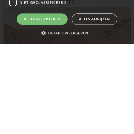
NIET-GECLASSIFICEERD
ALLES ACCEPTEREN
ALLES AFWIJZEN
DETAILS WEERGEVEN
De laatste updates van SpaceX!
Strikt noodzakelijk
Prestatie
Targeting
Functioneel
Mars
Niet-geclassificeerd
Strikt noodzakelijke cookies maken de kernfunctionaliteiten van de
website mogelijk, zoals gebruikersaanmelding en accountbeheer. De
website kan niet goed worden gebruikt zonder de strikt noodzakelijke
cookies.
Naam
Provider
/
Domein
Vervaldatum
__cf_bm
29 minuten
Cloudflare Inc.
58 seconden
.x.com