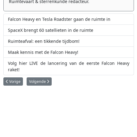
Ruimtevaart & sterrenkunde redacteur.
Falcon Heavy en Tesla Roadster gaan de ruimte in
SpaceX brengt 60 satellieten in de ruimte
Ruimteafval: een tikkende tijdbom!
Maak kennis met de Falcon Heavy!
Volg hier LIVE de lancering van de eerste Falcon Heavy
raket!
Vorig artikel: Een mislukte Sovjet-Venuslander valt binnenkort terug op de
Volgende artikel: Indiase Chandrayaan-2 maanlander vermijd
Vorige
Volgende