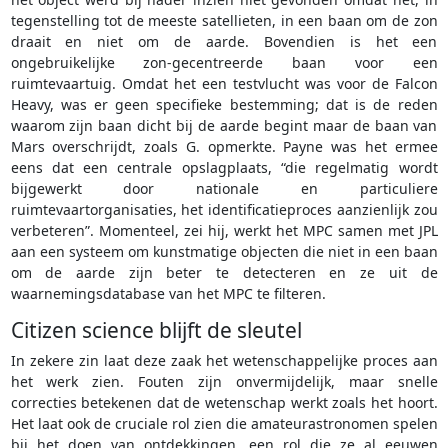
tegenstelling tot de meeste satellieten, in een baan om de zon
draait en niet om de aarde. Bovendien is het een
ongebruikelijke zon-gecentreerde baan voor een
ruimtevaartuig. Omdat het een testvlucht was voor de Falcon
Heavy, was er geen specifieke bestemming; dat is de reden
waarom zijn baan dicht bij de aarde begint maar de baan van
Mars overschrijdt, zoals G. opmerkte. Payne was het ermee
eens dat een centrale opslagplaats, “die regelmatig wordt
bijgewerkt door nationale en particuliere
ruimtevaartorganisaties, het identificatieproces aanzienlijk zou
verbeteren”. Momenteel, zei hij, werkt het MPC samen met JPL
aan een systeem om kunstmatige objecten die niet in een baan
om de aarde zijn beter te detecteren en ze uit de
waarnemingsdatabase van het MPC te filteren.
Citizen science blijft de sleutel
In zekere zin laat deze zaak het wetenschappelijke proces aan
het werk zien. Fouten zijn onvermijdelijk, maar snelle
correcties betekenen dat de wetenschap werkt zoals het hoort.
Het laat ook de cruciale rol zien die amateurastronomen spelen
bij het doen van ontdekkingen, een rol die ze al eeuwen