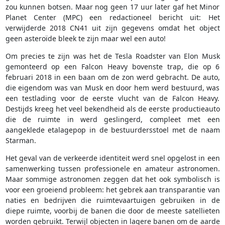
zou kunnen botsen. Maar nog geen 17 uur later gaf het Minor
Planet Center (MPC) een redactioneel bericht uit: Het
verwijderde 2018 CN41 uit zijn gegevens omdat het object
geen asteroïde bleek te zijn maar wel een auto!
Om precies te zijn was het de Tesla Roadster van Elon Musk
gemonteerd op een Falcon Heavy bovenste trap, die op 6
februari 2018 in een baan om de zon werd gebracht. De auto,
die eigendom was van Musk en door hem werd bestuurd, was
een testlading voor de eerste vlucht van de Falcon Heavy.
Destijds kreeg het veel bekendheid als de eerste productieauto
die de ruimte in werd geslingerd, compleet met een
aangeklede etalagepop in de bestuurdersstoel met de naam
Starman.
Het geval van de verkeerde identiteit werd snel opgelost in een
samenwerking tussen professionele en amateur astronomen.
Maar sommige astronomen zeggen dat het ook symbolisch is
voor een groeiend probleem: het gebrek aan transparantie van
naties en bedrijven die ruimtevaartuigen gebruiken in de
diepe ruimte, voorbij de banen die door de meeste satellieten
worden gebruikt. Terwijl objecten in lagere banen om de aarde