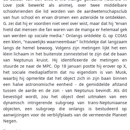
Love (ook bewerkt als anime), over twee middelbare
schoolvrienden die lid worden van de aardwetenschapsclub
van hun school en ervan dromen een asteroïde te ontdekken.
G. zei dat hij er voordien niet veel over wist, maar dat hij “ervan
hield dat mensen die fan waren van de manga er helemaal gek
van werden op sociale media.” Onlangs ontdekte G. op COIAS
een klein, “nauwelijks waarneembaar” lichtvlekje dat langzaam
langs de hemel bewoog. Volgens zijn metingen lijkt het een
klein lichaam in het buitenste zonnestelsel te zijn dat de baan
van Neptunus kruist. Hij identificeerde de metingen en
stuurde ze naar de MPC. Op 18 januari postte hij erover op X,
het sociale mediaplatform dat nu eigendom is van Musk,
waarbij hij opmerkte dat het object zich in zijn baan binnen
een halve astronomische eenheid - de gemiddelde afstand
tussen de aarde en de zon - van Neptunus bevindt. Als dit
bevestigd wordt, zou het object deel uitmaken van een
dynamisch intrigerende subgroep van trans-Neptuniaanse
objecten, een subgroep die onlangs is bestudeerd op
aanwijzingen voor de verblijfplaats van de vermeende Planeet
Negen.