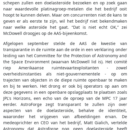
schepen zullen een doelasteroïde bezoeken en op zoek gaan
naar waardevolle platinagroep-metalen die het bedrijf ooit
hoopt te kunnen delven. Maar om concurrenten niet de kans te
geven er als eerste te zijn, wil het bedrijf niet bekendmaken
naar welke asteroïde het gaat. “Dat is niet echt OK,” zei
McDowell droogjes op de AAS-bijeenkomst.
Afgelopen september stelde de AAS de kwestie van
transparantie in de ruimte aan de orde in een verklaring onder
leiding van het Committee for the Protection of Astronomy and
the Space Environment (waarvan McDowell lid is). Het comité
riep Amerikaanse ruimtevaartexploitanten - zowel
overheidsinstanties als niet-gouvernementele - op om
trajecten van objecten in de diepe ruimte openbaar te maken
en bij te werken. Het drong er ook bij operators op aan om
deze gegevens in een openbare opslagplaats te plaatsen zoals
JPL's Horizons, een echo van de oproep van de MPC 17 jaar
eerder. AstroForge zegt transparant te zullen zijn over
aspecten van de doelasteroïde, behalve de identiteit,
waaronder het vrijgeven van afbeeldingen ervan. De
medeoprichter en CEO van het bedrijf, Matt Gialich, vertelde
Astronomy dat Astroforge nog geen doelasteroïde heeft