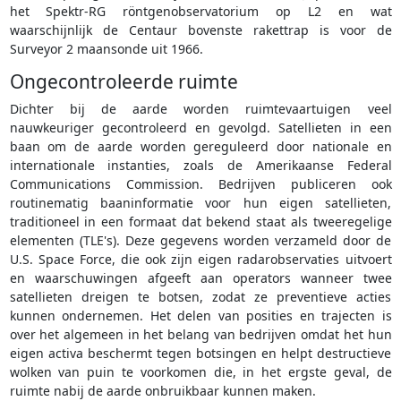
het Spektr-RG röntgenobservatorium op L2 en wat
waarschijnlijk de Centaur bovenste rakettrap is voor de
Surveyor 2 maansonde uit 1966.
Ongecontroleerde ruimte
Dichter bij de aarde worden ruimtevaartuigen veel
nauwkeuriger gecontroleerd en gevolgd. Satellieten in een
baan om de aarde worden gereguleerd door nationale en
internationale instanties, zoals de Amerikaanse Federal
Communications Commission. Bedrijven publiceren ook
routinematig baaninformatie voor hun eigen satellieten,
traditioneel in een formaat dat bekend staat als tweeregelige
elementen (TLE's). Deze gegevens worden verzameld door de
U.S. Space Force, die ook zijn eigen radarobservaties uitvoert
en waarschuwingen afgeeft aan operators wanneer twee
satellieten dreigen te botsen, zodat ze preventieve acties
kunnen ondernemen. Het delen van posities en trajecten is
over het algemeen in het belang van bedrijven omdat het hun
eigen activa beschermt tegen botsingen en helpt destructieve
wolken van puin te voorkomen die, in het ergste geval, de
ruimte nabij de aarde onbruikbaar kunnen maken.