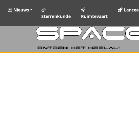
Nieuws
Lancee
Sterrenkunde
Ruimtevaart
SPAC
Ontdek het heelal!