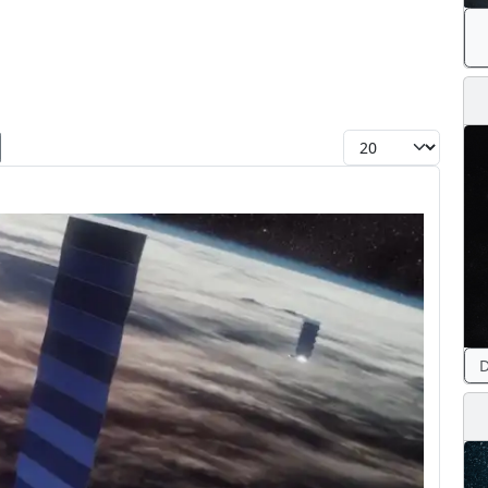
Toon #
D