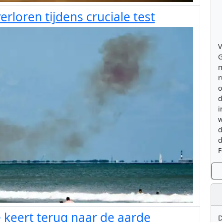
rloren tijdens cruciale test
V
G
m
r
o
d
i
w
d
d
F
keert terug naar de aarde
D