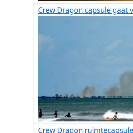
Crew Dragon capsule gaat ve
Crew Dragon ruimtecapsule 