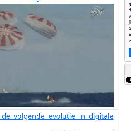
g
d
w
j
b
e
de volgende evolutie in digitale