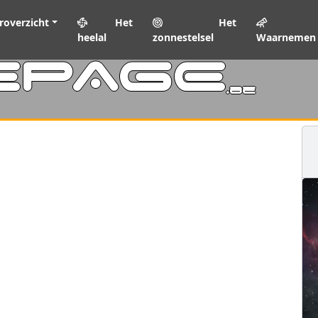
roverzicht
Het
Het
heelal
zonnestelsel
Waarnemen
EPAGE
.be