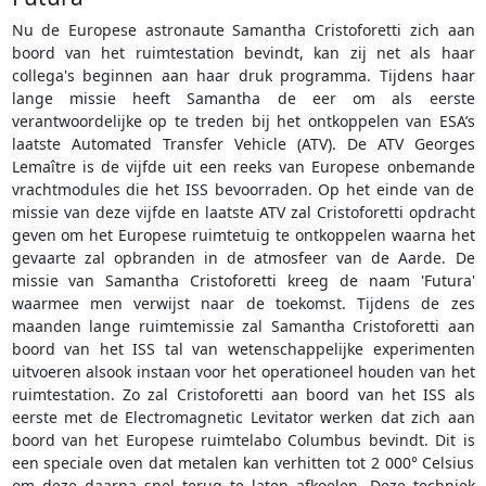
Nu de Europese astronaute Samantha Cristoforetti zich aan
boord van het ruimtestation bevindt, kan zij net als haar
collega's beginnen aan haar druk programma. Tijdens haar
lange missie heeft Samantha de eer om als eerste
verantwoordelijke op te treden bij het ontkoppelen van ESA’s
laatste Automated Transfer Vehicle (ATV). De ATV Georges
Lemaître is de vijfde uit een reeks van Europese onbemande
vrachtmodules die het ISS bevoorraden. Op het einde van de
missie van deze vijfde en laatste ATV zal Cristoforetti opdracht
geven om het Europese ruimtetuig te ontkoppelen waarna het
gevaarte zal opbranden in de atmosfeer van de Aarde. De
missie van Samantha Cristoforetti kreeg de naam 'Futura'
waarmee men verwijst naar de toekomst. Tijdens de zes
maanden lange ruimtemissie zal Samantha Cristoforetti aan
boord van het ISS tal van wetenschappelijke experimenten
uitvoeren alsook instaan voor het operationeel houden van het
ruimtestation. Zo zal Cristoforetti aan boord van het ISS als
eerste met de Electromagnetic Levitator werken dat zich aan
boord van het Europese ruimtelabo Columbus bevindt. Dit is
een speciale oven dat metalen kan verhitten tot 2 000° Celsius
om deze daarna snel terug te laten afkoelen. Deze techniek