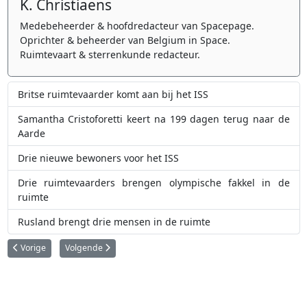
K. Christiaens
Medebeheerder & hoofdredacteur van Spacepage.
Oprichter & beheerder van Belgium in Space.
Ruimtevaart & sterrenkunde redacteur.
Britse ruimtevaarder komt aan bij het ISS
Samantha Cristoforetti keert na 199 dagen terug naar de
Aarde
Drie nieuwe bewoners voor het ISS
Drie ruimtevaarders brengen olympische fakkel in de
ruimte
Rusland brengt drie mensen in de ruimte
Vorig artikel: NASA gaat op 4 december Orion ruimtecapsule lanceren
Volgende artikel: Maak kennis met Rusland's nieuwste zware
Vorige
Volgende