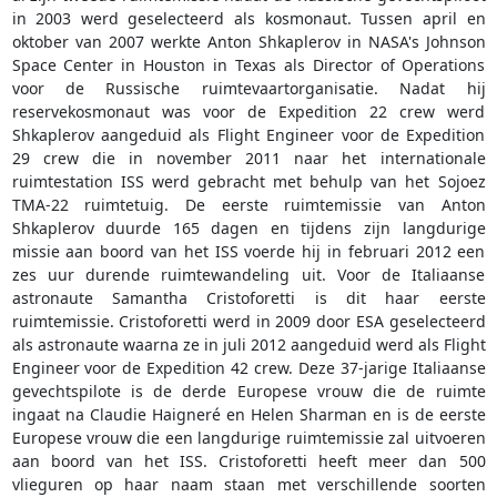
in 2003 werd geselecteerd als kosmonaut. Tussen april en
oktober van 2007 werkte Anton Shkaplerov in NASA's Johnson
Space Center in Houston in Texas als Director of Operations
voor de Russische ruimtevaartorganisatie. Nadat hij
reservekosmonaut was voor de Expedition 22 crew werd
Shkaplerov aangeduid als Flight Engineer voor de Expedition
29 crew die in november 2011 naar het internationale
ruimtestation ISS werd gebracht met behulp van het Sojoez
TMA-22 ruimtetuig. De eerste ruimtemissie van Anton
Shkaplerov duurde 165 dagen en tijdens zijn langdurige
missie aan boord van het ISS voerde hij in februari 2012 een
zes uur durende ruimtewandeling uit. Voor de Italiaanse
astronaute Samantha Cristoforetti is dit haar eerste
ruimtemissie. Cristoforetti werd in 2009 door ESA geselecteerd
als astronaute waarna ze in juli 2012 aangeduid werd als Flight
Engineer voor de Expedition 42 crew. Deze 37-jarige Italiaanse
gevechtspilote is de derde Europese vrouw die de ruimte
ingaat na Claudie Haigneré en Helen Sharman en is de eerste
Europese vrouw die een langdurige ruimtemissie zal uitvoeren
aan boord van het ISS. Cristoforetti heeft meer dan 500
vlieguren op haar naam staan met verschillende soorten