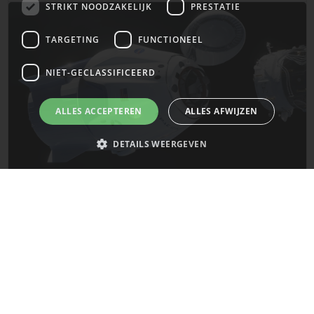
STRIKT NOODZAKELIJK
PRESTATIE
TARGETING
FUNCTIONEEL
NIET-GECLASSIFICEERD
ALLES ACCEPTEREN
ALLES AFWIJZEN
DETAILS WEERGEVEN
De laatste updates van SpaceX!
Strikt noodzakelijk
Prestatie
Targeting
Functioneel
Mars
Niet-geclassificeerd
Strikt noodzakelijke cookies maken de kernfunctionaliteiten van de
website mogelijk, zoals gebruikersaanmelding en accountbeheer. De
website kan niet goed worden gebruikt zonder de strikt noodzakelijke
cookies.
Naam
Provider
/
Domein
Vervaldatum