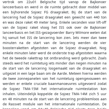
vertrok om 22u01 Belgische tijd vanop de Bajkonoer
lanceerbasis en werd in de ruimte gebracht door middel van
een bijhorende Sojoez FG draagraket. Bij de start van de
lancering had de Sojoez draagraket een gewicht van 440 ton
en was deze raket 49 meter lang. Enkele seconden voor lift-off
van de Sojoez raket vloog het ISS ook over de Bajkonoer
lanceerbasis en liet ISS-gezagvoerder Barry Wilmore weten dat
hij vanuit het ISS de lancering kon zien. Iets meer dan twee
minuten na de start van de lancering werden de vier
boosterraketten afgestoten van de Sojoez draagraket. Nog
enkele minuten later werd de onderste trap afgestoten waarna
het de tweede rakettrap tot ontbranding werd gebracht. Zoals
steeds werd het ruimtetuig iets minder dan negen minuten na
de start van de lancering losgemaakt van de draagraket en
uitgezet in een lage baan om de Aarde. Meteen hierna werden
de twee zonnepanelen van het ruimtetuig opengevouwen en
werden er enkele cruciale baanmanoeuvres uitgevoerd zodat
de Sojoez TMA-15M het internationale ruimtestation kon
inhalen. Uiteindelijk koppelde de Sojoez TMA-14M zich 5 uur
en 48 minuten na de start van de lancering probleemloos aan
de Rassvet module van het internationale ruimtestation. De