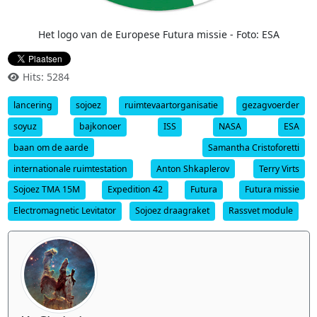
Het logo van de Europese Futura missie - Foto: ESA
Hits: 5284
lancering
sojoez
ruimtevaartorganisatie
gezagvoerder
soyuz
bajkonoer
ISS
NASA
ESA
baan om de aarde
Samantha Cristoforetti
internationale ruimtestation
Anton Shkaplerov
Terry Virts
Sojoez TMA 15M
Expedition 42
Futura
Futura missie
Electromagnetic Levitator
Sojoez draagraket
Rassvet module