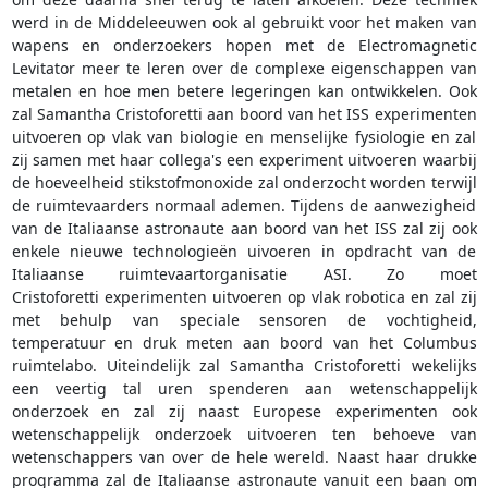
werd in de Middeleeuwen ook al gebruikt voor het maken van
wapens en onderzoekers hopen met de Electromagnetic
Levitator meer te leren over de complexe eigenschappen van
metalen en hoe men betere legeringen kan ontwikkelen. Ook
zal Samantha Cristoforetti aan boord van het ISS experimenten
uitvoeren op vlak van biologie en menselijke fysiologie en zal
zij samen met haar collega's een experiment uitvoeren waarbij
de hoeveelheid stikstofmonoxide zal onderzocht worden terwijl
de ruimtevaarders normaal ademen. Tijdens de aanwezigheid
van de Italiaanse astronaute aan boord van het ISS zal zij ook
enkele nieuwe technologieën uivoeren in opdracht van de
Italiaanse ruimtevaartorganisatie ASI. Zo moet
Cristoforetti experimenten uitvoeren op vlak robotica en zal zij
met behulp van speciale sensoren de vochtigheid,
temperatuur en druk meten aan boord van het Columbus
ruimtelabo. Uiteindelijk zal Samantha Cristoforetti wekelijks
een veertig tal uren spenderen aan wetenschappelijk
onderzoek en zal zij naast Europese experimenten ook
wetenschappelijk onderzoek uitvoeren ten behoeve van
wetenschappers van over de hele wereld. Naast haar drukke
programma zal de Italiaanse astronaute vanuit een baan om