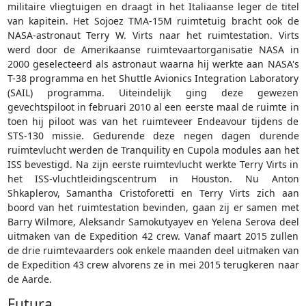
militaire vliegtuigen en draagt in het Italiaanse leger de titel
van kapitein. Het Sojoez TMA-15M ruimtetuig bracht ook de
NASA-astronaut Terry W. Virts naar het ruimtestation. Virts
werd door de Amerikaanse ruimtevaartorganisatie NASA in
2000 geselecteerd als astronaut waarna hij werkte aan NASA's
T-38 programma en het Shuttle Avionics Integration Laboratory
(SAIL) programma. Uiteindelijk ging deze gewezen
gevechtspiloot in februari 2010 al een eerste maal de ruimte in
toen hij piloot was van het ruimteveer Endeavour tijdens de
STS-130 missie. Gedurende deze negen dagen durende
ruimtevlucht werden de Tranquility en Cupola modules aan het
ISS bevestigd. Na zijn eerste ruimtevlucht werkte Terry Virts in
het ISS-vluchtleidingscentrum in Houston. Nu Anton
Shkaplerov, Samantha Cristoforetti en Terry Virts zich aan
boord van het ruimtestation bevinden, gaan zij er samen met
Barry Wilmore, Aleksandr Samokutyayev en Yelena Serova deel
uitmaken van de Expedition 42 crew. Vanaf maart 2015 zullen
de drie ruimtevaarders ook enkele maanden deel uitmaken van
de Expedition 43 crew alvorens ze in mei 2015 terugkeren naar
de Aarde.
Futura