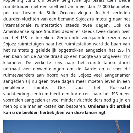
koppeling vond om 04u49 Belgische tijd plaats toen beide
ruimtetuigen met een snelheid van meer dan 27 000 kilometer
per uur boven de Stille Oceaan vlogen. In het verleden
duurden vluchten van een bemand Sojoez ruimtetuig naar het
internationale ruimtestation steeds twee dagen. Ook de
Amerikaanse Space Shuttles deden er steeds twee dagen over
om het ISS te bereiken. Gedurende voorgaande reizen van
Sojoez ruimtetuigen naar het ruimtestation werd de baan van
het ruimtetuig geleidelijk opgetrokken aangezien het ISS in
een baan om de Aarde draait op een hoogte van ongeveer 418
kilometer. De verkorte reis naar het ruimtestation duurt
normaal vier omwentelingen om de Aarde en is voor de
ruimtevaarders aan boord van de Sojoez veel aangenamer
aangezien zij nu geen twee dagen meer moeten leven in een
piepkleine ruimte. Ook voor het Russische
vluchtleidingscentrum biedt een korte reis naar het ISS meer
voordelen aangezien er veel minder vluchtleiders nodig zijn en
men op die manier kosten kan besparen.
Onderaan dit artikel
kan u de beelden herbekijken van deze lancering!