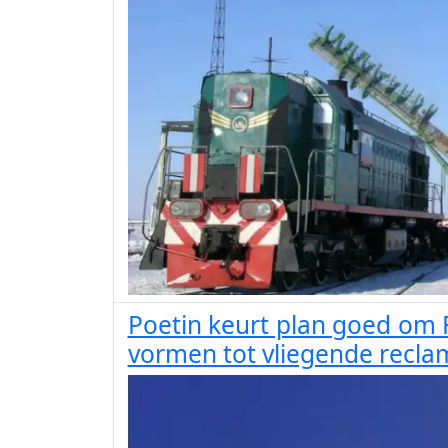
Poetin keurt plan goed om 
vormen tot vliegende recl