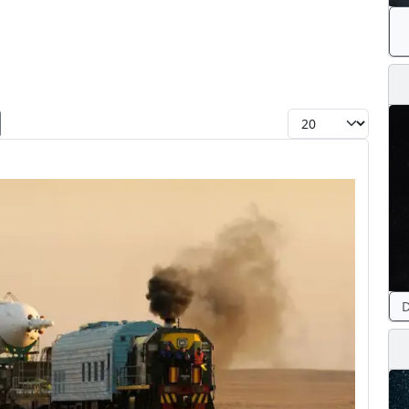
Toon #
D