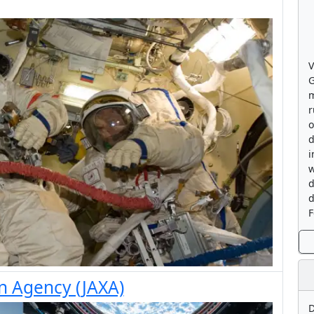
V
G
m
r
o
d
i
w
d
d
F
n Agency (JAXA)
D