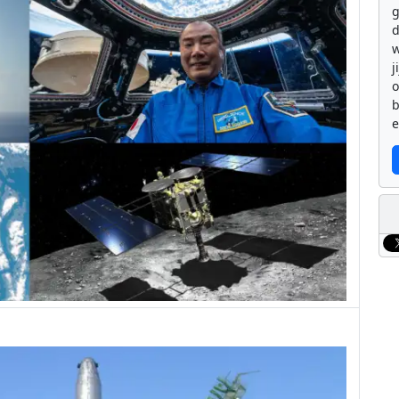
g
d
w
j
b
e