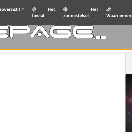
roverzicht
Het
Het
heelal
zonnestelsel
Waarnemen
EPAGE
.be