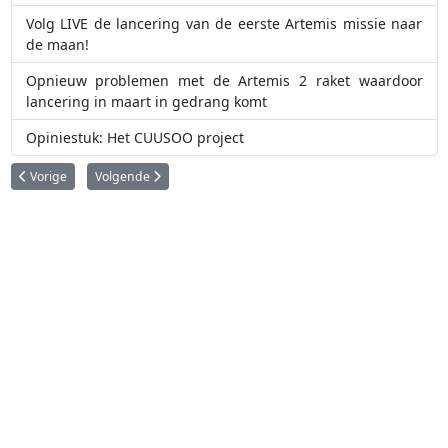
Volg LIVE de lancering van de eerste Artemis missie naar
de maan!
Opnieuw problemen met de Artemis 2 raket waardoor
lancering in maart in gedrang komt
Opiniestuk: Het CUUSOO project
Vorig artikel: NASA helpt tijgers, jaguars en olifanten beschermen
Volgende artikel: India voert opnieuw geslaagde test uit met 
Vorige
Volgende