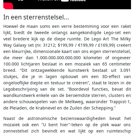
In een sterrenstelsel...
Hoewel de maan soms een verre bestemming voor een raket
lijkt, biedt de tweede onlangs aangekondigde Lego-set een
veel bredere kijk op de diepe ruimte. De Lego Art The Milky
Way Galaxy set (nr. 31212; $199,99 / €199,99 / £169,99) creëert
een kleurrijke, dimensionale kaart van ons eigen sterrenstelsel,
die meer dan 1.000.000.000.000.000 kilometer of ongeveer
100.000 lichtjaren beslaat in een mozaïek van 65 centimeter
breed. “Dit ontzagwekkende kunstwerk bestaat uit 3.091
stukjes, die je in lagen opbouwt om een 3D-effect van
ongelooflijke diepte en textuur te creëren”, staat te lezen in de
Legobeschrijving van de set. “Boordevol functies, bevat dit
wandkunstwerk enkele van de beroemdste sterren, clusters en
andere schouwspelen van de Melkweg, waaronder Trappist-1,
de Pleiaden, de Krabnevel en de Zuilen der Schepping.”
Naast de astronomische bezienswaardigheden bevat het
mozaïek ook een “U bent hier”-teken op de plek waar ons
zonnestelsel zich bevindt en wat lijkt op een ruimteschip