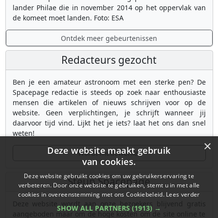
lander Philae die in november 2014 op het oppervlak van
de komeet moet landen. Foto: ESA
Ontdek meer gebeurtenissen
Redacteurs gezocht
Ben je een amateur astronoom met een sterke pen? De
Spacepage redactie is steeds op zoek naar enthousiaste
mensen die artikelen of nieuws schrijven voor op de
website. Geen verplichtingen, je schrijft wanneer jij
daarvoor tijd vind. Lijkt het je iets? laat het ons dan snel
weten!
×
Deze website maakt gebruik
Wordt medewerker
van cookies.
Deze website gebruikt cookies om uw gebruikerservaring te
Steun Spacepage
verbeteren. Door onze website te gebruiken, stemt u in met alle
cookies in overeenstemming met ons Cookiebeleid.
Lees verder
Deze website wordt aan onze bezoekers blijvend gratis
SHOW ALL PARTNERS
(1913) →
aangeboden maar om de hoge kosten om de site online te