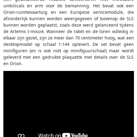
umbilicals en arm voor de bemanning. Het bevat ook een
Orion-ruimtevaartuig en een Europese servicemodule, die
afzonderlijk kunnen worden weergegeven of bovenop de SLS
kunnen worden geplaatst, zoals deze werd gelanceerd tijdens
de Artemis I-missie. Wanneer de raket en de toren volledig in
elkaar zijn gezet, zijn ze meer dan 70 centimeter hoog, wat een
desktopmodel op schaal 1:144 oplevert. De set bevat geen
minifiguren (en is ook niet op minifiguurschaal) maar wordt
geleverd met een gedrukte plaquette met details over de SLS
en Orion.