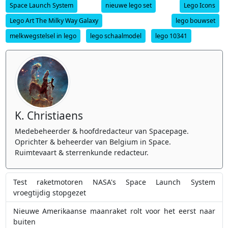
Space Launch System
nieuwe lego set
Lego Icons
Lego Art The Milky Way Galaxy
lego bouwset
melkwegstelsel in lego
lego schaalmodel
lego 10341
K. Christiaens
Medebeheerder & hoofdredacteur van Spacepage.
Oprichter & beheerder van Belgium in Space.
Ruimtevaart & sterrenkunde redacteur.
Test raketmotoren NASA's Space Launch System
vroegtijdig stopgezet
Nieuwe Amerikaanse maanraket rolt voor het eerst naar
buiten