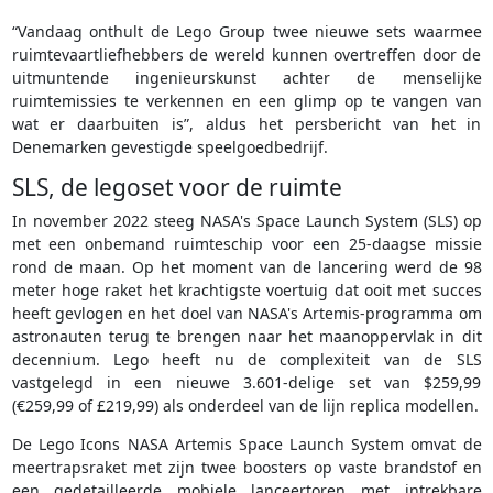
“Vandaag onthult de Lego Group twee nieuwe sets waarmee
ruimtevaartliefhebbers de wereld kunnen overtreffen door de
uitmuntende ingenieurskunst achter de menselijke
ruimtemissies te verkennen en een glimp op te vangen van
wat er daarbuiten is”, aldus het persbericht van het in
Denemarken gevestigde speelgoedbedrijf.
SLS, de legoset voor de ruimte
In november 2022 steeg NASA's Space Launch System (SLS) op
met een onbemand ruimteschip voor een 25-daagse missie
rond de maan. Op het moment van de lancering werd de 98
meter hoge raket het krachtigste voertuig dat ooit met succes
heeft gevlogen en het doel van NASA's Artemis-programma om
astronauten terug te brengen naar het maanoppervlak in dit
decennium. Lego heeft nu de complexiteit van de SLS
vastgelegd in een nieuwe 3.601-delige set van $259,99
(€259,99 of £219,99) als onderdeel van de lijn replica modellen.
De Lego Icons NASA Artemis Space Launch System omvat de
meertrapsraket met zijn twee boosters op vaste brandstof en
een gedetailleerde mobiele lanceertoren met intrekbare