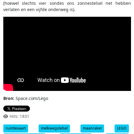
(hoewel slechts vier sondes ons zonnestelsel net hebben
verlaten en een vijfde onderweg is).
Bron:
Space.com/Lego
Hits: 1831
ruimtevaart
melkwegstelsel
maanraket
LEGO