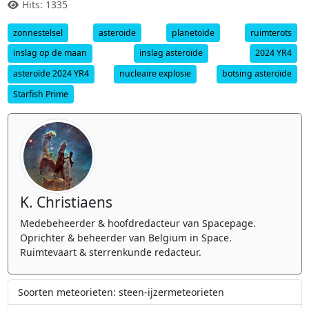
Hits: 1335
zonnestelsel
asteroide
planetoïde
ruimterots
inslag op de maan
inslag asteroïde
2024 YR4
asteroïde 2024 YR4
nucleaire explosie
botsing asteroïde
Starfish Prime
K. Christiaens
Medebeheerder & hoofdredacteur van Spacepage.
Oprichter & beheerder van Belgium in Space.
Ruimtevaart & sterrenkunde redacteur.
Soorten meteorieten: steen-ijzermeteorieten