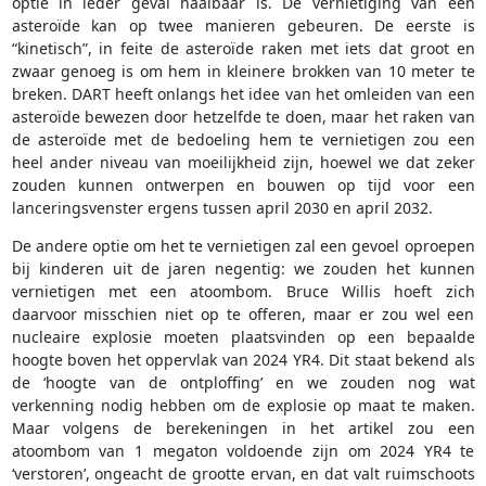
optie in ieder geval haalbaar is. De vernietiging van een
asteroïde kan op twee manieren gebeuren. De eerste is
“kinetisch”, in feite de asteroïde raken met iets dat groot en
zwaar genoeg is om hem in kleinere brokken van 10 meter te
breken. DART heeft onlangs het idee van het omleiden van een
asteroïde bewezen door hetzelfde te doen, maar het raken van
de asteroïde met de bedoeling hem te vernietigen zou een
heel ander niveau van moeilijkheid zijn, hoewel we dat zeker
zouden kunnen ontwerpen en bouwen op tijd voor een
lanceringsvenster ergens tussen april 2030 en april 2032.
De andere optie om het te vernietigen zal een gevoel oproepen
bij kinderen uit de jaren negentig: we zouden het kunnen
vernietigen met een atoombom. Bruce Willis hoeft zich
daarvoor misschien niet op te offeren, maar er zou wel een
nucleaire explosie moeten plaatsvinden op een bepaalde
hoogte boven het oppervlak van 2024 YR4. Dit staat bekend als
de ‘hoogte van de ontploffing’ en we zouden nog wat
verkenning nodig hebben om de explosie op maat te maken.
Maar volgens de berekeningen in het artikel zou een
atoombom van 1 megaton voldoende zijn om 2024 YR4 te
‘verstoren’, ongeacht de grootte ervan, en dat valt ruimschoots