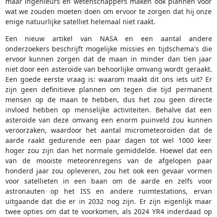
maar ingenieurs en wetenschappers maken ook plannen voor
wat we zouden moeten doen om ervoor te zorgen dat hij onze
enige natuurlijke satelliet helemaal niet raakt.
Een nieuw artikel van NASA en een aantal andere
onderzoekers beschrijft mogelijke missies en tijdschema's die
ervoor kunnen zorgen dat de maan in minder dan tien jaar
niet door een asteroïde van behoorlijke omvang wordt geraakt.
Een goede eerste vraag is: waarom maakt dit ons iets uit? Er
zijn geen definitieve plannen om tegen die tijd permanent
mensen op de maan te hebben, dus het zou geen directe
invloed hebben op menselijke activiteiten. Behalve dat een
asteroïde van deze omvang een enorm puinveld zou kunnen
veroorzaken, waardoor het aantal micrometeoroïden dat de
aarde raakt gedurende een paar dagen tot wel 1000 keer
hoger zou zijn dan het normale gemiddelde. Hoewel dat een
van de mooiste meteorenregens van de afgelopen paar
honderd jaar zou opleveren, zou het ook een gevaar vormen
voor satellieten in een baan om de aarde en zelfs voor
astronauten op het ISS en andere ruimtestations, ervan
uitgaande dat die er in 2032 nog zijn. Er zijn eigenlijk maar
twee opties om dat te voorkomen, als 2024 YR4 inderdaad op