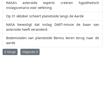
NASA's asteroïde experts creëren hypothetisch
inslagscenario voor oefening
Op 31 oktober scheert planetoïde langs de Aarde
NASA bevestigt dat inslag DART-missie de baan van
asteroïde heeft veranderd
Bodemstalen van planetoïde Bennu keren terug naar de
aarde
Vorig artikel: Saturnusmaan Enceladus stoot organische verbindingen uit
Volgende artikel: De coma van komeet 3I/ATLAS bestaat grote
Vorige
Volgende