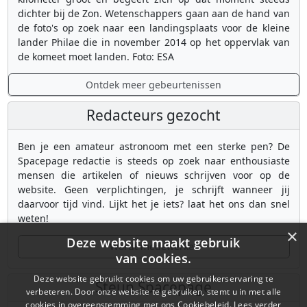
dichter bij de Zon. Wetenschappers gaan aan de hand van
de foto's op zoek naar een landingsplaats voor de kleine
lander Philae die in november 2014 op het oppervlak van
de komeet moet landen. Foto: ESA
Ontdek meer gebeurtenissen
Redacteurs gezocht
Ben je een amateur astronoom met een sterke pen? De
Spacepage redactie is steeds op zoek naar enthousiaste
mensen die artikelen of nieuws schrijven voor op de
website. Geen verplichtingen, je schrijft wanneer jij
daarvoor tijd vind. Lijkt het je iets? laat het ons dan snel
weten!
×
Deze website maakt gebruik
Wordt medewerker
van cookies.
Deze website gebruikt cookies om uw gebruikerservaring te
Steun Spacepage
verbeteren. Door onze website te gebruiken, stemt u in met alle
cookies in overeenstemming met ons Cookiebeleid.
Lees verder