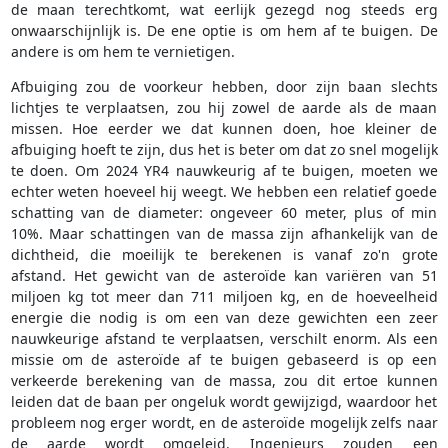
de maan terechtkomt, wat eerlijk gezegd nog steeds erg
onwaarschijnlijk is. De ene optie is om hem af te buigen. De
andere is om hem te vernietigen.
Afbuiging zou de voorkeur hebben, door zijn baan slechts
lichtjes te verplaatsen, zou hij zowel de aarde als de maan
missen. Hoe eerder we dat kunnen doen, hoe kleiner de
afbuiging hoeft te zijn, dus het is beter om dat zo snel mogelijk
te doen. Om 2024 YR4 nauwkeurig af te buigen, moeten we
echter weten hoeveel hij weegt. We hebben een relatief goede
schatting van de diameter: ongeveer 60 meter, plus of min
10%. Maar schattingen van de massa zijn afhankelijk van de
dichtheid, die moeilijk te berekenen is vanaf zo'n grote
afstand. Het gewicht van de asteroïde kan variëren van 51
miljoen kg tot meer dan 711 miljoen kg, en de hoeveelheid
energie die nodig is om een van deze gewichten een zeer
nauwkeurige afstand te verplaatsen, verschilt enorm. Als een
missie om de asteroïde af te buigen gebaseerd is op een
verkeerde berekening van de massa, zou dit ertoe kunnen
leiden dat de baan per ongeluk wordt gewijzigd, waardoor het
probleem nog erger wordt, en de asteroïde mogelijk zelfs naar
de aarde wordt omgeleid. Ingenieurs zouden een