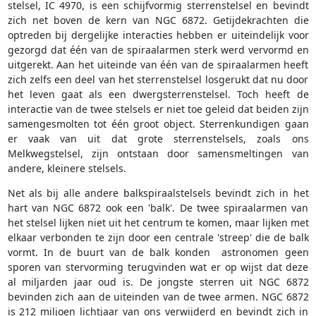
stelsel, IC 4970, is een schijfvormig sterrenstelsel en bevindt
zich net boven de kern van NGC 6872. Getijdekrachten die
optreden bij dergelijke interacties hebben er uiteindelijk voor
gezorgd dat één van de spiraalarmen sterk werd vervormd en
uitgerekt. Aan het uiteinde van één van de spiraalarmen heeft
zich zelfs een deel van het sterrenstelsel losgerukt dat nu door
het leven gaat als een dwergsterrenstelsel. Toch heeft de
interactie van de twee stelsels er niet toe geleid dat beiden zijn
samengesmolten tot één groot object. Sterrenkundigen gaan
er vaak van uit dat grote sterrenstelsels, zoals ons
Melkwegstelsel, zijn ontstaan door samensmeltingen van
andere, kleinere stelsels.
Net als bij alle andere balkspiraalstelsels bevindt zich in het
hart van NGC 6872 ook een 'balk'. De twee spiraalarmen van
het stelsel lijken niet uit het centrum te komen, maar lijken met
elkaar verbonden te zijn door een centrale 'streep' die de balk
vormt. In de buurt van de balk konden astronomen geen
sporen van stervorming terugvinden wat er op wijst dat deze
al miljarden jaar oud is. De jongste sterren uit NGC 6872
bevinden zich aan de uiteinden van de twee armen. NGC 6872
is 212 miljoen lichtjaar van ons verwijderd en bevindt zich in