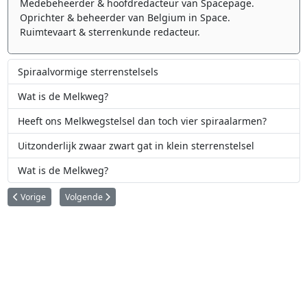
Medebeheerder & hoofdredacteur van Spacepage.
Oprichter & beheerder van Belgium in Space.
Ruimtevaart & sterrenkunde redacteur.
Spiraalvormige sterrenstelsels
Wat is de Melkweg?
Heeft ons Melkwegstelsel dan toch vier spiraalarmen?
Uitzonderlijk zwaar zwart gat in klein sterrenstelsel
Wat is de Melkweg?
Vorig artikel: Betelgeuze op ramkoers met kosmische 'muur'
Volgende artikel: Planetoïdengordel ontdekt rondom Wega
Vorige
Volgende