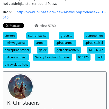
het zuidelijke sterrenbeeld Pauw.
Bron:
http://www.jpl.nasa.gov/news/news.php?release=2013-
016
Hits: 5780
sterren
sterrenstelsel
grootste
astronomen
melkwegstelsel
armen
spiraalarmen
spiraalstelsel
balkspiraalstelsel
galex
getijdekrachten
NGC 6872
miljoen lichtjaar
Galaxy Evolution Explorer
IC 4970
balk
ultraviolette licht
K. Christiaens