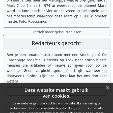
om een lander naar het Marsoppervlak te brengen. Nadat
Mars 7 op 9 maart 1974 arriveerde bij de planeet Mars
werd de lander echter vier uur te vroeg losgekoppeld van
het moederschip waardoor deze Mars op 1 300 kilometer
mistte. Foto: Roscosmos
Ontdek meer gebeurtenissen
Redacteurs gezocht
Ben je een amateur astronoom met een sterke pen? De
Spacepage redactie is steeds op zoek naar enthousiaste
mensen die artikelen of nieuws schrijven voor op de
website. Geen verplichtingen, je schrijft wanneer jij
daarvoor tijd vind. Lijkt het je iets? laat het ons dan snel
weten!
×
Deze website maakt gebruik
Wordt medewerker
van cookies.
Deze website gebruikt cookies om uw gebruikerservaring te
Steun Spacepage
verbeteren. Door onze website te gebruiken, stemt u in met alle
cookies in overeenstemming met ons Cookiebeleid.
Lees verder