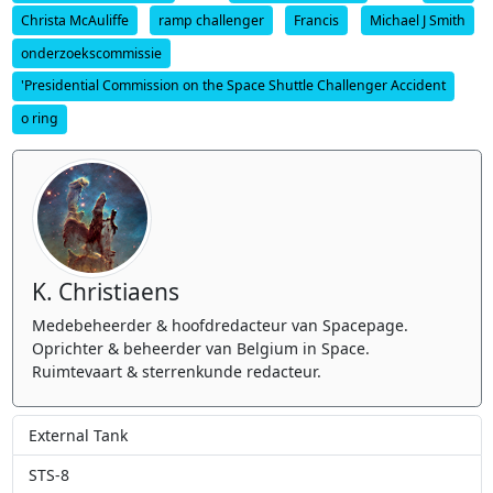
Christa McAuliffe
ramp challenger
Francis
Michael J Smith
onderzoekscommissie
'Presidential Commission on the Space Shuttle Challenger Accident
o ring
K. Christiaens
Medebeheerder & hoofdredacteur van Spacepage.
Oprichter & beheerder van Belgium in Space.
Ruimtevaart & sterrenkunde redacteur.
External Tank
STS-8