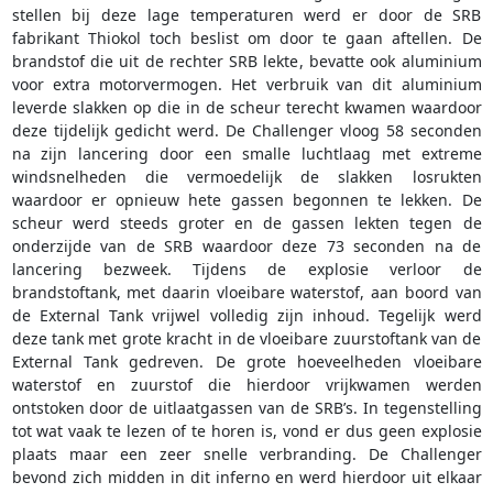
stellen bij deze lage temperaturen werd er door de SRB
fabrikant Thiokol toch beslist om door te gaan aftellen. De
brandstof die uit de rechter SRB lekte, bevatte ook aluminium
voor extra motorvermogen. Het verbruik van dit aluminium
leverde slakken op die in de scheur terecht kwamen waardoor
deze tijdelijk gedicht werd. De Challenger vloog 58 seconden
na zijn lancering door een smalle luchtlaag met extreme
windsnelheden die vermoedelijk de slakken losrukten
waardoor er opnieuw hete gassen begonnen te lekken. De
scheur werd steeds groter en de gassen lekten tegen de
onderzijde van de SRB waardoor deze 73 seconden na de
lancering bezweek. Tijdens de explosie verloor de
brandstoftank, met daarin vloeibare waterstof, aan boord van
de External Tank vrijwel volledig zijn inhoud. Tegelijk werd
deze tank met grote kracht in de vloeibare zuurstoftank van de
External Tank gedreven. De grote hoeveelheden vloeibare
waterstof en zuurstof die hierdoor vrijkwamen werden
ontstoken door de uitlaatgassen van de SRB’s. In tegenstelling
tot wat vaak te lezen of te horen is, vond er dus geen explosie
plaats maar een zeer snelle verbranding. De Challenger
bevond zich midden in dit inferno en werd hierdoor uit elkaar