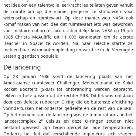
het idee om een talentvolle leerkracht les te laten geven vanuit
de ruimte om op die manier jongeren te stimuleren voor
wetenschap en ruimtevaart. Op deze manier wou NASA ook
komaf maken van het idee dat ruimtevaart iets was geworden
voor militairen of professoren. Uiteindelijk koos NASA op 19 juli
1985 Christa McAuliffe uit 11 000 kandidaten om de eerste
'Teacher in Space' te worden. Na haar selectie startte ze
meteen haar astronautenopleiding en werd ze in de Verenigde
Staten gigantisch populair.
De lancering
Op 28 januari 1986 vond de lancering plaats van het
Amerikaanse ruimteveer Challenger. Meteen nadat de Solid
Rocket Boosters (SRB’s) tot ontbranding werden gebracht,
lekten er hete gassen uit de rechter SRB. Dit lek was ontstaan
door een defecte rubberen O-ring die de buitenste afdichting
vormde tussen het onderste gedeelte en de rest van de SRB.
Op het moment van de lancering was de temperatuur aan het
lanceercomplex 2° Celsius en deze O-ringen zouden niet
bestand geweest zijn tegen dergelijke lage temperaturen.
Ondanks het feit dat verschillende ingenieurs zich vragen