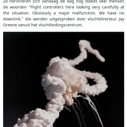
Zo herinneren zich vandaag de dag nog steeds veel mensen
de woorden "Flight controllers here looking very carefully at
the situation. Obviously a major malfunction. We have no
downlink." die werden uitgesproken door vluchtdirecteur Jay
Greene vanuit het vluchtleidingscentrum.