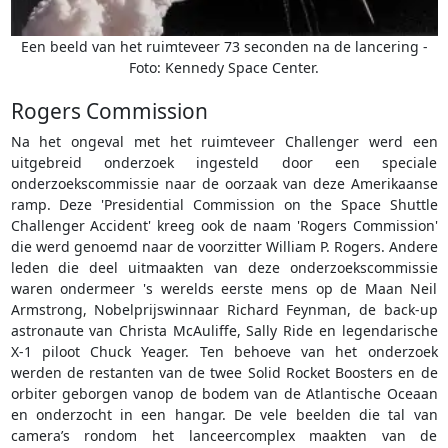
Een beeld van het ruimteveer 73 seconden na de lancering -
Foto: Kennedy Space Center.
Rogers Commission
Na het ongeval met het ruimteveer Challenger werd een
uitgebreid onderzoek ingesteld door een speciale
onderzoekscommissie naar de oorzaak van deze Amerikaanse
ramp. Deze 'Presidential Commission on the Space Shuttle
Challenger Accident' kreeg ook de naam 'Rogers Commission'
die werd genoemd naar de voorzitter William P. Rogers. Andere
leden die deel uitmaakten van deze onderzoekscommissie
waren ondermeer 's werelds eerste mens op de Maan Neil
Armstrong, Nobelprijswinnaar Richard Feynman, de back-up
astronaute van Christa McAuliffe, Sally Ride en legendarische
X-1 piloot Chuck Yeager. Ten behoeve van het onderzoek
werden de restanten van de twee Solid Rocket Boosters en de
orbiter geborgen vanop de bodem van de Atlantische Oceaan
en onderzocht in een hangar. De vele beelden die tal van
camera’s rondom het lanceercomplex maakten van de