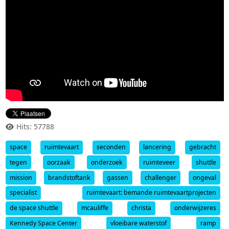
Hits: 57788
space
ruimtevaart
seconden
lancering
gebracht
tegen
oorzaak
onderzoek
ruimteveer
shuttle
mission
brandstoftank
gassen
challenger
ongeval
specialist
ruimtevaart: bemande ruimtevaartprojecten
de space shuttle
mcauliffe
christa
onderwijzeres
Kennedy Space Center
vloeibare waterstof
ramp