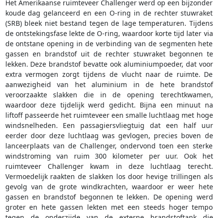
Het Amerikaanse ruimteveer Challenger werd op een bijzonder
koude dag gelanceerd en een O-ring in de rechter stuwraket
(SRB) bleek niet bestand tegen de lage temperaturen. Tijdens
de ontstekingsfase lekte de O-ring, waardoor korte tijd later via
de ontstane opening in de verbinding van de segmenten hete
gassen en brandstof uit de rechter stuwraket begonnen te
lekken. Deze brandstof bevatte ook aluminiumpoeder, dat voor
extra vermogen zorgt tijdens de vlucht naar de ruimte. De
aanwezigheid van het aluminium in de hete brandstof
veroorzaakte slakken die in de opening terechtkwamen,
waardoor deze tijdelijk werd gedicht. Bijna een minuut na
liftoff passeerde het ruimteveer een smalle luchtlaag met hoge
windsnelheden. Een passagiersvliegtuig dat een half uur
eerder door deze luchtlaag was gevlogen, precies boven de
lanceerplaats van de Challenger, ondervond toen een sterke
windstroming van ruim 300 kilometer per uur. Ook het
ruimteveer Challenger kwam in deze luchtlaag terecht.
Vermoedelijk raakten de slakken los door hevige trillingen als
gevolg van de grote windkrachten, waardoor er weer hete
gassen en brandstof begonnen te lekken. De opening werd
groter en hete gassen lekten met een steeds hoger tempo
tegen de onderzijde van de externe brandstoftank die