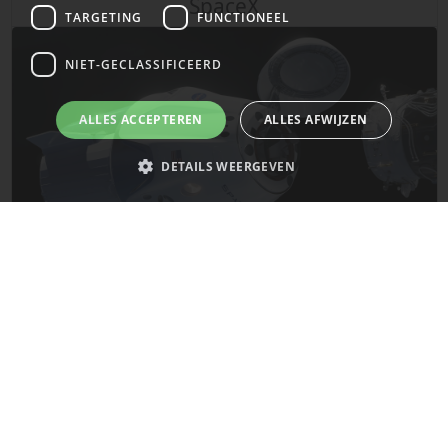
SpaceX
TARGETING
FUNCTIONEEL
NIET-GECLASSIFICEERD
ALLES ACCEPTEREN
ALLES AFWIJZEN
DETAILS WEERGEVEN
Strikt noodzakelijk
Prestatie
Targeting
Functioneel
Niet-geclassificeerd
De laatste updates van SpaceX!
Strikt noodzakelijke cookies maken de kernfunctionaliteiten van de
website mogelijk, zoals gebruikersaanmelding en accountbeheer. De
Mars
website kan niet goed worden gebruikt zonder de strikt noodzakelijke
cookies.
Naam
Provider
/
Domein
Vervaldatum
__cf_bm
29 minuten
Cloudflare Inc.
58 seconden
.x.com