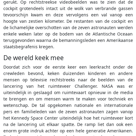
gerukt. Op rechtstreekse videobeelden was te zien dat de
cockpit grotendeels intact uit de wolk van verbrande gassen
tevoorschijn kwam en deze vervolgens een val vanop een
hoogte van zestien kilometer. De restanten van de cockpit en
de lichamelijke overschotten van de zeven astronauten werden
enkele weken later op de bodem van de Atlantische Oceaan
teruggevonden waarna de bemanningsleden een Amerikaanse
staatsbegrafenis kregen.
De wereld keek mee
Doordat zich voor de eerste keer een leerkracht onder de
crewleden bevond, keken duizenden kinderen en andere
mensen op televisie rechtstreeks naar de beelden van de
lancering van het ruimteveer Challenger. NASA was er
uiteindelijk in geslaagd om ruimtevaart opnieuw in de media
te brengen en om mensen warm te maken voor techniek en
wetenschap. De tal opgekomen nationale en internationale
pers en familieleden van de zeven astronauten zagen vanop
het Kennedy Space Center uiteindelijk hoe het ruimteveer kort
na de lancering uit elkaar spatte. De ramp liet dan ook een
enorm grote indruk achter op een hele generatie Amerikanen.