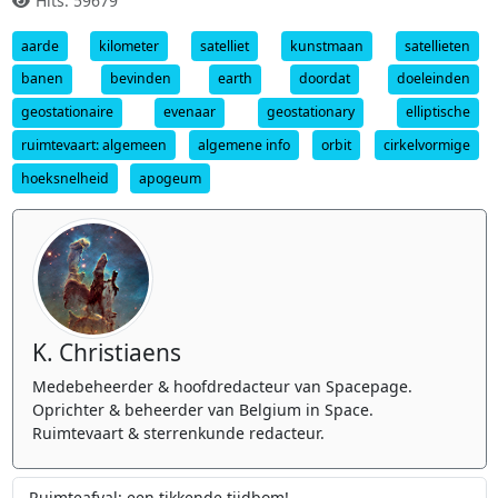
Hits: 59679
aarde
kilometer
satelliet
kunstmaan
satellieten
banen
bevinden
earth
doordat
doeleinden
geostationaire
evenaar
geostationary
elliptische
ruimtevaart: algemeen
algemene info
orbit
cirkelvormige
hoeksnelheid
apogeum
K. Christiaens
Medebeheerder & hoofdredacteur van Spacepage.
Oprichter & beheerder van Belgium in Space.
Ruimtevaart & sterrenkunde redacteur.
Ruimteafval: een tikkende tijdbom!