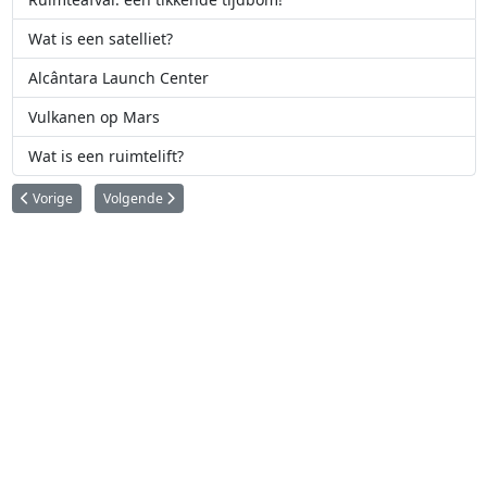
Wat is een satelliet?
Alcântara Launch Center
Vulkanen op Mars
Wat is een ruimtelift?
Vorig artikel: Leven in een baan om de Aarde
Volgende artikel: Records in de bemande ruimtevaart
Vorige
Volgende