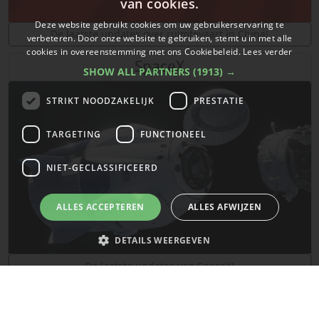
van cookies.
Deze website gebruikt cookies om uw gebruikerservaring te
De laatste updates over ruimtevaart in China!
verbeteren. Door onze website te gebruiken, stemt u in met alle
cookies in overeenstemming met ons Cookiebeleid.
Lees verder
SpaceX
SHOW ALL PARTNERS
(1913) →
STRIKT NOODZAKELIJK
PRESTATIE
TARGETING
FUNCTIONEEL
NIET-GECLASSIFICEERD
ALLES ACCEPTEREN
ALLES AFWIJZEN
DETAILS WEERGEVEN
De laatste updates van SpaceX!
Strikt noodzakelijk
Prestatie
Targeting
Functioneel
Mars
Niet-geclassificeerd