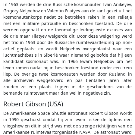
In 1963 werden de drie Russische kosmonauten Ivan Anikeyev,
Grigory Neljoebov en Valentin Filatyev aan de kant gezet uit het
kosmonautenkorps nadat ze betrokken raken in een relletje
met een militaire patrouille in beschonken toestand. De drie
werden opgepakt en de toenmalige leiding eiste excuses van
de drie maar Filatyev weigerde dit. Door deze weigering werd
het trio in 1963 door de Russische ruimtevaartleiding op non-
actief geplaatst en wordt Neljoebov overgeplaatst naar een
luchtmachtbasis in Siberië waar niemand geloofde dat hij een
kandidaat kosmonaut was. In 1966 kwam Neljoebov om het
leven komen nadat hij in beschonken toestand onder een trein
liep. De overige twee kosmonauten werden door Rusland in
alle archieven weggetoverd en pas tientallen jaren later
zouden ze een plaats krijgen in de geschiedenis van de
bemande ruimtevaart maar dan wel in negatieve zin.
Robert Gibson (USA)
De Amerikaanse Space Shuttle astronaut Robert Gibson wordt
in 1990 geschorst omdat hij zijn leven riskeerde tijdens een
vliegshow en dit in strijd was met de strenge richtlijnen van de
Amerikaanse ruimtevaartorganisatie NASA. De astronaut werd