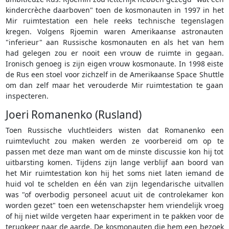
kindercrèche daarboven" toen de kosmonauten in 1997 in het
Mir ruimtestation een hele reeks technische tegenslagen
kregen. Volgens Rjoemin waren Amerikaanse astronauten
"inferieur" aan Russische kosmonauten en als het van hem
had gelegen zou er nooit een vrouw de ruimte in gegaan.
Ironisch genoeg is zijn eigen vrouw kosmonaute. In 1998 eiste
de Rus een stoel voor zichzelf in de Amerikaanse Space Shuttle
om dan zelf maar het verouderde Mir ruimtestation te gaan
inspecteren.
Joeri Romanenko (Rusland)
Toen Russische vluchtleiders wisten dat Romanenko een
ruimtevlucht zou maken werden ze voorbereid om op te
passen met deze man want om de minste discussie kon hij tot
uitbarsting komen. Tijdens zijn lange verblijf aan boord van
het Mir ruimtestation kon hij het soms niet laten iemand de
huid vol te schelden en één van zijn legendarische uitvallen
was "of overbodig personeel acuut uit de controlekamer kon
worden gezet" toen een wetenschapster hem vriendelijk vroeg
of hij niet wilde vergeten haar experiment in te pakken voor de
terugkeer naar de aarde. De kosmonauten die hem een bezoek