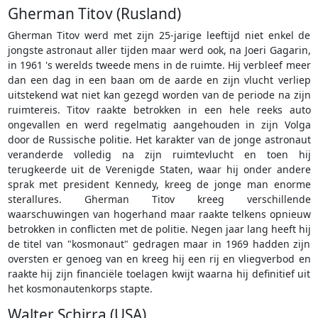
Gherman Titov (Rusland)
Gherman Titov werd met zijn 25-jarige leeftijd niet enkel de
jongste astronaut aller tijden maar werd ook, na Joeri Gagarin,
in 1961 's werelds tweede mens in de ruimte. Hij verbleef meer
dan een dag in een baan om de aarde en zijn vlucht verliep
uitstekend wat niet kan gezegd worden van de periode na zijn
ruimtereis. Titov raakte betrokken in een hele reeks auto
ongevallen en werd regelmatig aangehouden in zijn Volga
door de Russische politie. Het karakter van de jonge astronaut
veranderde volledig na zijn ruimtevlucht en toen hij
terugkeerde uit de Verenigde Staten, waar hij onder andere
sprak met president Kennedy, kreeg de jonge man enorme
sterallures. Gherman Titov kreeg verschillende
waarschuwingen van hogerhand maar raakte telkens opnieuw
betrokken in conflicten met de politie. Negen jaar lang heeft hij
de titel van "kosmonaut" gedragen maar in 1969 hadden zijn
oversten er genoeg van en kreeg hij een rij en vliegverbod en
raakte hij zijn financiële toelagen kwijt waarna hij definitief uit
het kosmonautenkorps stapte.
Walter Schirra (USA)