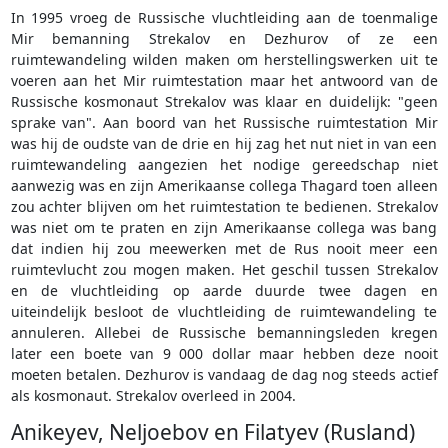
In 1995 vroeg de Russische vluchtleiding aan de toenmalige
Mir bemanning Strekalov en Dezhurov of ze een
ruimtewandeling wilden maken om herstellingswerken uit te
voeren aan het Mir ruimtestation maar het antwoord van de
Russische kosmonaut Strekalov was klaar en duidelijk: "geen
sprake van". Aan boord van het Russische ruimtestation Mir
was hij de oudste van de drie en hij zag het nut niet in van een
ruimtewandeling aangezien het nodige gereedschap niet
aanwezig was en zijn Amerikaanse collega Thagard toen alleen
zou achter blijven om het ruimtestation te bedienen. Strekalov
was niet om te praten en zijn Amerikaanse collega was bang
dat indien hij zou meewerken met de Rus nooit meer een
ruimtevlucht zou mogen maken. Het geschil tussen Strekalov
en de vluchtleiding op aarde duurde twee dagen en
uiteindelijk besloot de vluchtleiding de ruimtewandeling te
annuleren. Allebei de Russische bemanningsleden kregen
later een boete van 9 000 dollar maar hebben deze nooit
moeten betalen. Dezhurov is vandaag de dag nog steeds actief
als kosmonaut. Strekalov overleed in 2004.
Anikeyev, Neljoebov en Filatyev (Rusland)