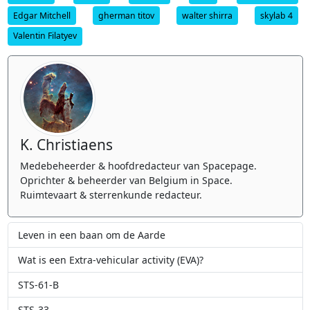
Edgar Mitchell
gherman titov
walter shirra
skylab 4
Valentin Filatyev
K. Christiaens
Medebeheerder & hoofdredacteur van Spacepage.
Oprichter & beheerder van Belgium in Space.
Ruimtevaart & sterrenkunde redacteur.
Leven in een baan om de Aarde
Wat is een Extra-vehicular activity (EVA)?
STS-61-B
STS-33