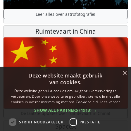
Leer alles over astrofotografie!
Ruimtevaart in China
×
Deze website maakt gebruik
van cookies.
Deze website gebruikt cookies om uw gebruikerservaring te
verbeteren. Door onze website te gebruiken, stemt u in met alle
cookies in overeenstemming met ons Cookiebeleid.
Lees verder
SHOW ALL PARTNERS
(1913) →
De laatste updates over ruimtevaart in China!
STRIKT NOODZAKELIJK
PRESTATIE
SpaceX