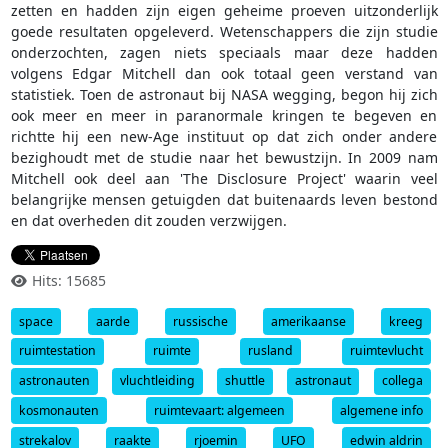
zetten en hadden zijn eigen geheime proeven uitzonderlijk
goede resultaten opgeleverd. Wetenschappers die zijn studie
onderzochten, zagen niets speciaals maar deze hadden
volgens Edgar Mitchell dan ook totaal geen verstand van
statistiek. Toen de astronaut bij NASA wegging, begon hij zich
ook meer en meer in paranormale kringen te begeven en
richtte hij een new-Age instituut op dat zich onder andere
bezighoudt met de studie naar het bewustzijn. In 2009 nam
Mitchell ook deel aan 'The Disclosure Project' waarin veel
belangrijke mensen getuigden dat buitenaards leven bestond
en dat overheden dit zouden verzwijgen.
Hits: 15685
space
aarde
russische
amerikaanse
kreeg
ruimtestation
ruimte
rusland
ruimtevlucht
astronauten
vluchtleiding
shuttle
astronaut
collega
kosmonauten
ruimtevaart: algemeen
algemene info
strekalov
raakte
rjoemin
UFO
edwin aldrin