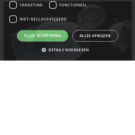
TARGETING
FUNCTIONEEL
NIET-GECLASSIFICEERD
ALLES ACCEPTEREN
ALLES AFWIJZEN
DETAILS WEERGEVEN
Strikt noodzakelijk
Prestatie
Targeting
Functioneel
De laatste updates van SpaceX!
Niet-geclassificeerd
Strikt noodzakelijke cookies maken de kernfunctionaliteiten van de
Mars
website mogelijk, zoals gebruikersaanmelding en accountbeheer. De
website kan niet goed worden gebruikt zonder de strikt noodzakelijke
cookies.
Naam
Provider
/
Domein
Vervaldatum
__cf_bm
29 minuten
Cloudflare Inc.
58 seconden
.x.com