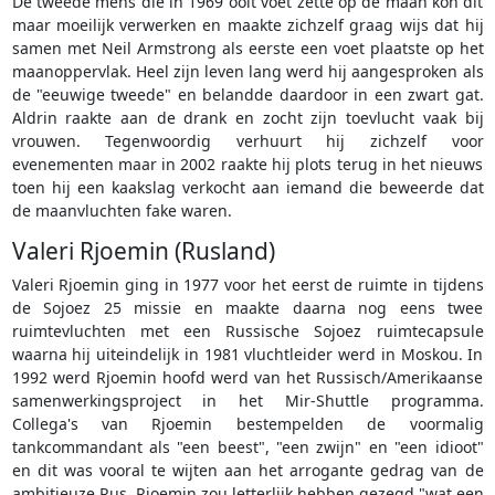
De tweede mens die in 1969 ooit voet zette op de maan kon dit
maar moeilijk verwerken en maakte zichzelf graag wijs dat hij
samen met Neil Armstrong als eerste een voet plaatste op het
maanoppervlak. Heel zijn leven lang werd hij aangesproken als
de "eeuwige tweede" en belandde daardoor in een zwart gat.
Aldrin raakte aan de drank en zocht zijn toevlucht vaak bij
vrouwen. Tegenwoordig verhuurt hij zichzelf voor
evenementen maar in 2002 raakte hij plots terug in het nieuws
toen hij een kaakslag verkocht aan iemand die beweerde dat
de maanvluchten fake waren.
Valeri Rjoemin (Rusland)
Valeri Rjoemin ging in 1977 voor het eerst de ruimte in tijdens
de Sojoez 25 missie en maakte daarna nog eens twee
ruimtevluchten met een Russische Sojoez ruimtecapsule
waarna hij uiteindelijk in 1981 vluchtleider werd in Moskou. In
1992 werd Rjoemin hoofd werd van het Russisch/Amerikaanse
samenwerkingsproject in het Mir-Shuttle programma.
Collega's van Rjoemin bestempelden de voormalig
tankcommandant als "een beest", "een zwijn" en "een idioot"
en dit was vooral te wijten aan het arrogante gedrag van de
ambitieuze Rus. Rjoemin zou letterlijk hebben gezegd "wat een