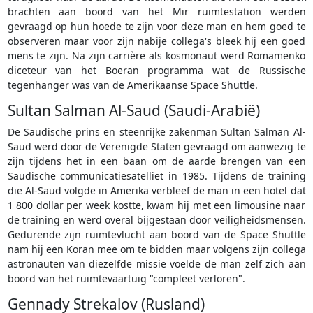
brachten aan boord van het Mir ruimtestation werden
gevraagd op hun hoede te zijn voor deze man en hem goed te
observeren maar voor zijn nabije collega's bleek hij een goed
mens te zijn. Na zijn carrière als kosmonaut werd Romamenko
diceteur van het Boeran programma wat de Russische
tegenhanger was van de Amerikaanse Space Shuttle.
Sultan Salman Al-Saud (Saudi-Arabië)
De Saudische prins en steenrijke zakenman Sultan Salman Al-
Saud werd door de Verenigde Staten gevraagd om aanwezig te
zijn tijdens het in een baan om de aarde brengen van een
Saudische communicatiesatelliet in 1985. Tijdens de training
die Al-Saud volgde in Amerika verbleef de man in een hotel dat
1 800 dollar per week kostte, kwam hij met een limousine naar
de training en werd overal bijgestaan door veiligheidsmensen.
Gedurende zijn ruimtevlucht aan boord van de Space Shuttle
nam hij een Koran mee om te bidden maar volgens zijn collega
astronauten van diezelfde missie voelde de man zelf zich aan
boord van het ruimtevaartuig "compleet verloren".
Gennady Strekalov (Rusland)