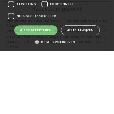
TARGETING
FUNCTIONEEL
Redacteurs gezocht
NIET-GECLASSIFICEERD
Ben je een amateur astronoom met een sterke pen? De
Spacepage redactie is steeds op zoek naar enthousiaste
ALLES ACCEPTEREN
ALLES AFWIJZEN
mensen die artikelen of nieuws schrijven voor op de
website. Geen verplichtingen, je schrijft wanneer jij
daarvoor tijd vind. Lijkt het je iets? laat het ons dan snel
DETAILS WEERGEVEN
weten!
Wordt medewerker
Strikt noodzakelijk
Prestatie
Targeting
Functioneel
Niet-geclassificeerd
Steun Spacepage
Strikt noodzakelijke cookies maken de kernfunctionaliteiten van de
Deze website wordt aan onze bezoekers blijvend gratis
website mogelijk, zoals gebruikersaanmelding en accountbeheer. De
website kan niet goed worden gebruikt zonder de strikt noodzakelijke
aangeboden maar om de hoge kosten om de site online te
cookies.
houden te drukken moeten we wel het nodige budget
Naam
Provider
/
Domein
Vervaldatum
kunnen verzamelen. Ook jij kunt uw bijdrage leveren door
ons te ondersteunen met uw donatie zodat we u blijvend
__cf_bm
29 minuten
Cloudflare Inc.
kunnen voorzien van het laatste nieuws en artikelen
58 seconden
.x.com