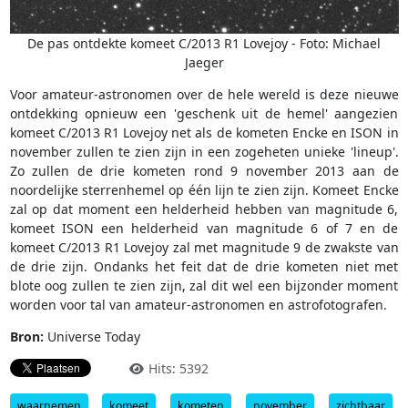
De pas ontdekte komeet C/2013 R1 Lovejoy - Foto: Michael
Jaeger
Voor amateur-astronomen over de hele wereld is deze nieuwe
ontdekking opnieuw een 'geschenk uit de hemel' aangezien
komeet C/2013 R1 Lovejoy net als de kometen Encke en ISON in
november zullen te zien zijn in een zogeheten unieke 'lineup'.
Zo zullen de drie kometen rond 9 november 2013 aan de
noordelijke sterrenhemel op één lijn te zien zijn. Komeet Encke
zal op dat moment een helderheid hebben van magnitude 6,
komeet ISON een helderheid van magnitude 6 of 7 en de
komeet C/2013 R1 Lovejoy zal met magnitude 9 de zwakste van
de drie zijn. Ondanks het feit dat de drie kometen niet met
blote oog zullen te zien zijn, zal dit wel een bijzonder moment
worden voor tal van amateur-astronomen en astrofotografen.
Bron:
Universe Today
Hits: 5392
waarnemen
komeet
kometen
november
zichtbaar