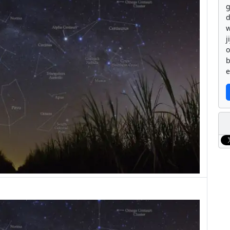
g
d
w
j
b
e