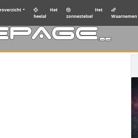
roverzicht
Het
Het
heelal
zonnestelsel
Waarnemen
EPAGE
.be