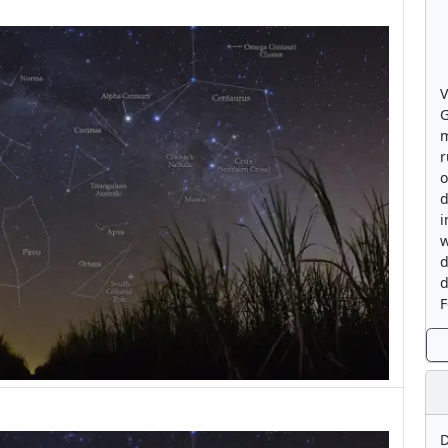
V
G
m
r
o
d
i
w
d
d
F
D