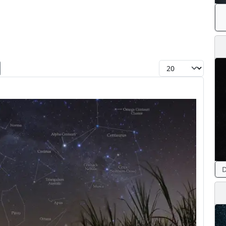
Toon #
D