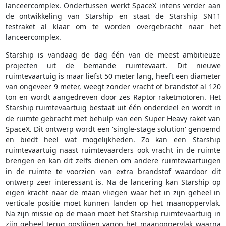
lanceercomplex. Ondertussen werkt SpaceX intens verder aan
de ontwikkeling van Starship en staat de Starship SN11
testraket al klaar om te worden overgebracht naar het
lanceercomplex.
Starship is vandaag de dag één van de meest ambitieuze
projecten uit de bemande ruimtevaart. Dit nieuwe
ruimtevaartuig is maar liefst 50 meter lang, heeft een diameter
van ongeveer 9 meter, weegt zonder vracht of brandstof al 120
ton en wordt aangedreven door zes Raptor raketmotoren. Het
Starship ruimtevaartuig bestaat uit één onderdeel en wordt in
de ruimte gebracht met behulp van een Super Heavy raket van
SpaceX. Dit ontwerp wordt een 'single-stage solution' genoemd
en biedt heel wat mogelijkheden. Zo kan een Starship
ruimtevaartuig naast ruimtevaarders ook vracht in de ruimte
brengen en kan dit zelfs dienen om andere ruimtevaartuigen
in de ruimte te voorzien van extra brandstof waardoor dit
ontwerp zeer interessant is. Na de lancering kan Starship op
eigen kracht naar de maan vliegen waar het in zijn geheel in
verticale positie moet kunnen landen op het maanoppervlak.
Na zijn missie op de maan moet het Starship ruimtevaartuig in
zijn geheel terug opstijgen vanop het maanoppervlak waarna