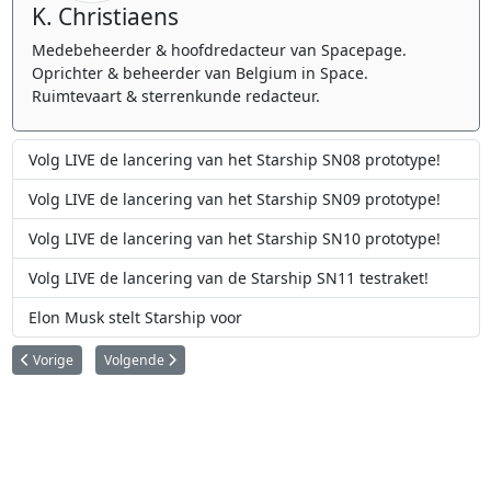
K. Christiaens
Medebeheerder & hoofdredacteur van Spacepage.
Oprichter & beheerder van Belgium in Space.
Ruimtevaart & sterrenkunde redacteur.
Volg LIVE de lancering van het Starship SN08 prototype!
Volg LIVE de lancering van het Starship SN09 prototype!
Volg LIVE de lancering van het Starship SN10 prototype!
Volg LIVE de lancering van de Starship SN11 testraket!
Elon Musk stelt Starship voor
Vorig artikel: SpaceX zet voor het eerst een Super Heavy rakettrap in elkaar
Volgende artikel: SpaceX gaat booreilanden ombouwen tot S
Vorige
Volgende