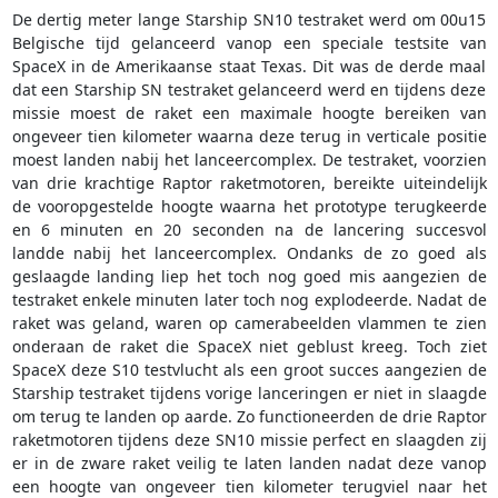
De dertig meter lange Starship SN10 testraket werd om 00u15
Belgische tijd gelanceerd vanop een speciale testsite van
SpaceX in de Amerikaanse staat Texas. Dit was de derde maal
dat een Starship SN testraket gelanceerd werd en tijdens deze
missie moest de raket een maximale hoogte bereiken van
ongeveer tien kilometer waarna deze terug in verticale positie
moest landen nabij het lanceercomplex. De testraket, voorzien
van drie krachtige Raptor raketmotoren, bereikte uiteindelijk
de vooropgestelde hoogte waarna het prototype terugkeerde
en 6 minuten en 20 seconden na de lancering succesvol
landde nabij het lanceercomplex. Ondanks de zo goed als
geslaagde landing liep het toch nog goed mis aangezien de
testraket enkele minuten later toch nog explodeerde. Nadat de
raket was geland, waren op camerabeelden vlammen te zien
onderaan de raket die SpaceX niet geblust kreeg. Toch ziet
SpaceX deze S10 testvlucht als een groot succes aangezien de
Starship testraket tijdens vorige lanceringen er niet in slaagde
om terug te landen op aarde. Zo functioneerden de drie Raptor
raketmotoren tijdens deze SN10 missie perfect en slaagden zij
er in de zware raket veilig te laten landen nadat deze vanop
een hoogte van ongeveer tien kilometer terugviel naar het