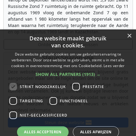
Russische Zond 7 ruimtetuig in de ruimte gebracht. Op 11
augustus 1969 vloog de onbemande Zond 7 op een
afstand van 1 980 kilometer langs het oppervlak van de
Maan waarna het ruimtetuig terugkeerde naar de Aarde
en op 14 augustus 1969 landt in Kazachstan.
×
Deze website maakt gebruik
Ontdek meer gebeurtenissen
van cookies.
Deze website gebruikt cookies om uw gebruikerservaring te
Steun Spacepage
verbeteren. Door onze website te gebruiken, stemt u in met alle
cookies in overeenstemming met ons Cookiebeleid.
Lees verder
Deze website wordt aan onze bezoekers blijvend gratis
SHOW ALL PARTNERS
(1913) →
aangeboden maar om de hoge kosten om de site online te
houden te drukken moeten we wel het nodige budget
STRIKT NOODZAKELIJK
PRESTATIE
kunnen verzamelen. Ook jij kunt uw bijdrage leveren door
ons te ondersteunen met uw donatie zodat we u blijvend
TARGETING
FUNCTIONEEL
kunnen voorzien van het laatste nieuws en artikelen
boordevol informatie.
NIET-GECLASSIFICEERD
Steun deze website
ALLES ACCEPTEREN
ALLES AFWIJZEN