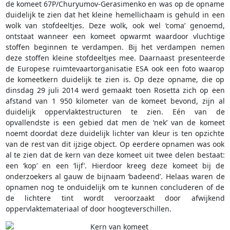
de komeet 67P/Churyumov-Gerasimenko en was op de opname
duidelijk te zien dat het kleine hemellichaam is gehuld in een
wolk van stofdeeltjes. Deze wolk, ook wel ‘coma’ genoemd,
ontstaat wanneer een komeet opwarmt waardoor vluchtige
stoffen beginnen te verdampen. Bij het verdampen nemen
deze stoffen kleine stofdeeltjes mee. Daarnaast presenteerde
de Europese ruimtevaartorganisatie ESA ook een foto waarop
de komeetkern duidelijk te zien is. Op deze opname, die op
dinsdag 29 juli 2014 werd gemaakt toen Rosetta zich op een
afstand van 1 950 kilometer van de komeet bevond, zijn al
duidelijk oppervlaktestructuren te zien. Eén van de
opvallendste is een gebied dat men de ‘nek’ van de komeet
noemt doordat deze duidelijk lichter van kleur is ten opzichte
van de rest van dit ijzige object. Op eerdere opnamen was ook
al te zien dat de kern van deze komeet uit twee delen bestaat:
een ‘kop’ en een ‘lijf’. Hierdoor kreeg deze komeet bij de
onderzoekers al gauw de bijnaam ‘badeend’. Helaas waren de
opnamen nog te onduidelijk om te kunnen concluderen of de
de lichtere tint wordt veroorzaakt door afwijkend
oppervlaktemateriaal of door hoogteverschillen.