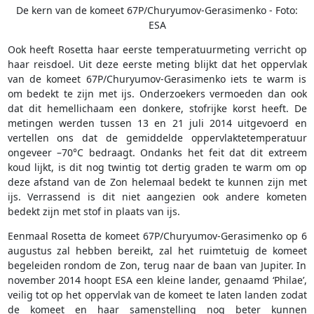
De kern van de komeet 67P/Churyumov-Gerasimenko - Foto:
ESA
Ook heeft Rosetta haar eerste temperatuurmeting verricht op
haar reisdoel. Uit deze eerste meting blijkt dat het oppervlak
van de komeet 67P/Churyumov-Gerasimenko iets te warm is
om bedekt te zijn met ijs. Onderzoekers vermoeden dan ook
dat dit hemellichaam een donkere, stofrijke korst heeft. De
metingen werden tussen 13 en 21 juli 2014 uitgevoerd en
vertellen ons dat de gemiddelde oppervlaktetemperatuur
ongeveer –70°C bedraagt. Ondanks het feit dat dit extreem
koud lijkt, is dit nog twintig tot dertig graden te warm om op
deze afstand van de Zon helemaal bedekt te kunnen zijn met
ijs. Verrassend is dit niet aangezien ook andere kometen
bedekt zijn met stof in plaats van ijs.
Eenmaal Rosetta de komeet 67P/Churyumov-Gerasimenko op 6
augustus zal hebben bereikt, zal het ruimtetuig de komeet
begeleiden rondom de Zon, terug naar de baan van Jupiter. In
november 2014 hoopt ESA een kleine lander, genaamd ‘Philae’,
veilig tot op het oppervlak van de komeet te laten landen zodat
de komeet en haar samenstelling nog beter kunnen