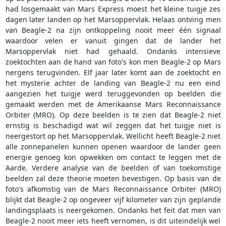
had losgemaakt van Mars Express moest het kleine tuigje zes
dagen later landen op het Marsoppervlak. Helaas ontving men
van Beagle-2 na zijn ontkoppeling nooit meer één signaal
waardoor velen er vanuit gingen dat de lander het
Marsoppervlak niet had gehaald. Ondanks intensieve
zoektochten aan de hand van foto's kon men Beagle-2 op Mars
nergens terugvinden. Elf jaar later komt aan de zoektocht en
het mysterie achter de landing van Beagle-2 nu een eind
aangezien het tuigje werd teruggevonden op beelden die
gemaakt werden met de Amerikaanse Mars Reconnaissance
Orbiter (MRO). Op deze beelden is te zien dat Beagle-2 niet
ernstig is beschadigd wat wil zeggen dat het tuigje niet is
neergestort op het Marsoppervlak. Wellicht heeft Beagle-2 niet
alle zonnepanelen kunnen openen waardoor de lander geen
energie genoeg kon opwekken om contact te leggen met de
Aarde. Verdere analyse van de beelden of van toekomstige
beelden zal deze theorie moeten bevestigen. Op basis van de
foto's afkomstig van de Mars Reconnaissance Orbiter (MRO)
blijkt dat Beagle-2 op ongeveer vijf kilometer van zijn geplande
landingsplaats is neergekomen. Ondanks het feit dat men van
Beagle-2 nooit meer iets heeft vernomen, is dit uiteindelijk wel