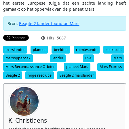
het eerste Europese tuigje dat een zachte landing heeft
gemaakt op het oppervlak van de planeet Mars.
Bron:
Beagle-2 lander found on Mars
Hits: 5087
marslander
planeet
beelden
ruimtesonde
zoektocht
marsoppervlak
lander
ESA
Mars
Mars Reconnaissance Orbiter
planeet Mars
Mars Express
Beagle 2
hoge resolutie
Beagle 2 marslander
K. Christiaens