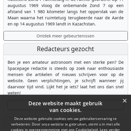
augustus 1969 vloog de onbemande Zond 7 op een
afstand van 1 980 kilometer langs het oppervlak van de
Maan waarna het ruimtetuig terugkeerde naar de Aarde
en op 14 augustus 1969 landt in Kazachstan.
Ontdek meer gebeurtenissen
Redacteurs gezocht
Ben je een amateur astronoom met een sterke pen? De
Spacepage redactie is steeds op zoek naar enthousiaste
mensen die artikelen of nieuws schrijven voor op de
website. Geen verplichtingen, je schrijft wanneer jij
daarvoor tijd vind. Lijkt het je iets? laat het ons dan snel
weten!
×
Deze website maakt gebruik
Wordt medewerker
van cookies.
Deze website gebruikt cookies om uw gebruikerservaring te
Steun Spacepage
verbeteren. Door onze website te gebruiken, stemt u in met alle
cookies in overeenstemming met ons Cookiebeleid.
Lees verder