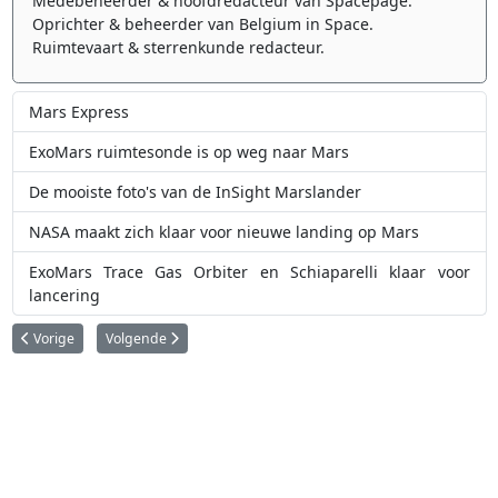
Medebeheerder & hoofdredacteur van Spacepage.
Oprichter & beheerder van Belgium in Space.
Ruimtevaart & sterrenkunde redacteur.
Mars Express
ExoMars ruimtesonde is op weg naar Mars
De mooiste foto's van de InSight Marslander
NASA maakt zich klaar voor nieuwe landing op Mars
ExoMars Trace Gas Orbiter en Schiaparelli klaar voor
lancering
Vorig artikel: Wat is de heldere vlek op Ceres?
Volgende artikel: Vaarwel Venus Express
Vorige
Volgende