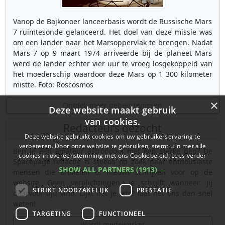
Vanop de Bajkonoer lanceerbasis wordt de Russische Mars
7 ruimtesonde gelanceerd. Het doel van deze missie was
om een lander naar het Marsoppervlak te brengen. Nadat
Mars 7 op 9 maart 1974 arriveerde bij de planeet Mars
werd de lander echter vier uur te vroeg losgekoppeld van
het moederschip waardoor deze Mars op 1 300 kilometer
mistte. Foto: Roscosmos
×
Ontdek meer gebeurtenissen
Deze website maakt gebruik
van cookies.
Redacteurs gezocht
Deze website gebruikt cookies om uw gebruikerservaring te
verbeteren. Door onze website te gebruiken, stemt u in met alle
Ben je een amateur astronoom met een sterke pen? De
cookies in overeenstemming met ons Cookiebeleid.
Lees verder
Spacepage redactie is steeds op zoek naar enthousiaste
SHOW ALL PARTNERS
(1913) →
mensen die artikelen of nieuws schrijven voor op de
website. Geen verplichtingen, je schrijft wanneer jij
STRIKT NOODZAKELIJK
PRESTATIE
daarvoor tijd vind. Lijkt het je iets? laat het ons dan snel
weten!
TARGETING
FUNCTIONEEL
Wordt medewerker