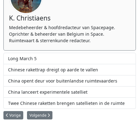
K. Christiaens
Medebeheerder & hoofdredacteur van Spacepage.
Oprichter & beheerder van Belgium in Space.
Ruimtevaart & sterrenkunde redacteur.
Long March 5
Chinese rakettrap dreigt op aarde te vallen
China opent deur voor buitenlandse ruimtevaarders
China lanceert experimentele satelliet
Twee Chinese raketten brengen satellieten in de ruimte
Vorig artikel: China gaat in 2028 Marslander lanceren die bodemstalen te
Volgende artikel: China start in augustus met eerste lancerin
Vorige
Volgende