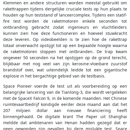
Klemmen en andere structuren worden meestal gebruikt om
rakettrappen tijdens dergelijke cruciale tests op hun plaats te
houden op hun teststand of lanceercomplex. Tijdens een statif-
fire test worden de raketmotoren enkele seconden tot
ontbranding gebracht zodat ingenieurs en vluchtleiders
kunnen zien hoe deze functioneren en hoeveel stuwkracht
deze leveren. Op videobeelden is te zien hoe de rakettrap
totaal onverwacht opstijgt tot op een bepaalde hoogte waarna
de raketmotoren stoppen met ontbranden. De trap kwam
ongeveer 50 seconden na het opstijgen op de grond terecht,
blijkbaar met nog veel van zijn kerosine-vloeibare zuurstof
brandstof over, wat uiteindelijk leidde tot een gigantische
explosie in het bergachtige gebied van de testbasis.
Space Pioneer voerde de test uit als voorbereiding op een
belangrijke lancering van de Tianlong-3, die wordt vergeleken
met de SpaceX Falcon 9, in de komende maanden. Het Chinese
ruimtevaartbedrijf kondigde eerder deze maand aan dat het
207 miljoen dollar aan nieuwe financiering heeft
binnengehaald. De digitale krant The Paper uit Shanghai
meldde dat ambtenaren van Henan hadden gezegd dat er
geen gewonden zijn gevallen bij deze mislukte test. Space