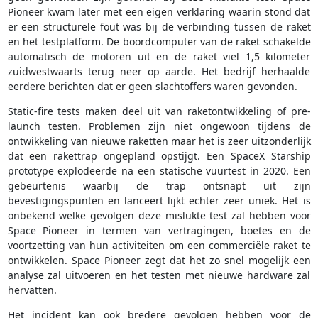
Pioneer kwam later met een eigen verklaring waarin stond dat
er een structurele fout was bij de verbinding tussen de raket
en het testplatform. De boordcomputer van de raket schakelde
automatisch de motoren uit en de raket viel 1,5 kilometer
zuidwestwaarts terug neer op aarde. Het bedrijf herhaalde
eerdere berichten dat er geen slachtoffers waren gevonden.
Static-fire tests maken deel uit van raketontwikkeling of pre-
launch testen. Problemen zijn niet ongewoon tijdens de
ontwikkeling van nieuwe raketten maar het is zeer uitzonderlijk
dat een rakettrap ongepland opstijgt. Een SpaceX Starship
prototype explodeerde na een statische vuurtest in 2020. Een
gebeurtenis waarbij de trap ontsnapt uit zijn
bevestigingspunten en lanceert lijkt echter zeer uniek. Het is
onbekend welke gevolgen deze mislukte test zal hebben voor
Space Pioneer in termen van vertragingen, boetes en de
voortzetting van hun activiteiten om een commerciële raket te
ontwikkelen. Space Pioneer zegt dat het zo snel mogelijk een
analyse zal uitvoeren en het testen met nieuwe hardware zal
hervatten.
Het incident kan ook bredere gevolgen hebben voor de