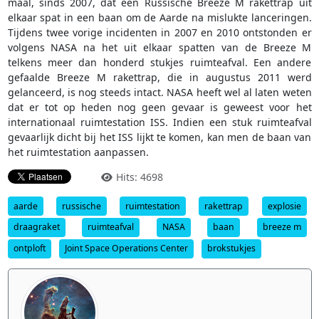
maal, sinds 2007, dat een Russische Breeze M rakettrap uit
elkaar spat in een baan om de Aarde na mislukte lanceringen.
Tijdens twee vorige incidenten in 2007 en 2010 ontstonden er
volgens NASA na het uit elkaar spatten van de Breeze M
telkens meer dan honderd stukjes ruimteafval. Een andere
gefaalde Breeze M rakettrap, die in augustus 2011 werd
gelanceerd, is nog steeds intact. NASA heeft wel al laten weten
dat er tot op heden nog geen gevaar is geweest voor het
internationaal ruimtestation ISS. Indien een stuk ruimteafval
gevaarlijk dicht bij het ISS lijkt te komen, kan men de baan van
het ruimtestation aanpassen.
Hits: 4698
aarde
russische
ruimtestation
rakettrap
explosie
draagraket
ruimteafval
NASA
baan
breeze m
ontploft
Joint Space Operations Center
brokstukjes