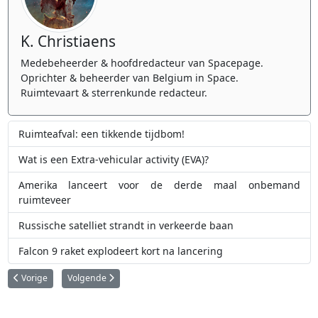
K. Christiaens
Medebeheerder & hoofdredacteur van Spacepage.
Oprichter & beheerder van Belgium in Space.
Ruimtevaart & sterrenkunde redacteur.
Ruimteafval: een tikkende tijdbom!
Wat is een Extra-vehicular activity (EVA)?
Amerika lanceert voor de derde maal onbemand
ruimteveer
Russische satelliet strandt in verkeerde baan
Falcon 9 raket explodeert kort na lancering
Vorig artikel: Russische satelliet botst met ruimtepuin
Volgende artikel: Zwitserland gaat ruimteafval opruimen
Vorige
Volgende