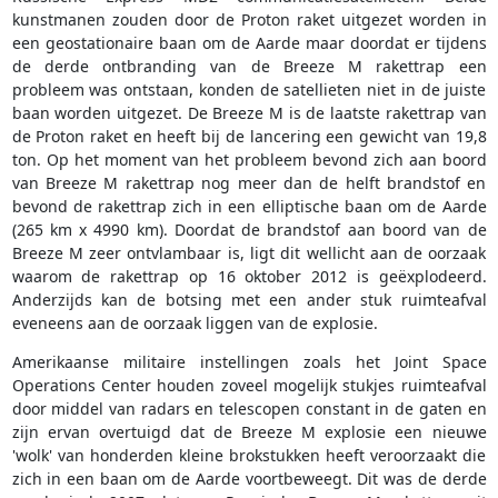
kunstmanen zouden door de Proton raket uitgezet worden in
een geostationaire baan om de Aarde maar doordat er tijdens
de derde ontbranding van de Breeze M rakettrap een
probleem was ontstaan, konden de satellieten niet in de juiste
baan worden uitgezet. De Breeze M is de laatste rakettrap van
de Proton raket en heeft bij de lancering een gewicht van 19,8
ton. Op het moment van het probleem bevond zich aan boord
van Breeze M rakettrap nog meer dan de helft brandstof en
bevond de rakettrap zich in een elliptische baan om de Aarde
(265 km x 4990 km). Doordat de brandstof aan boord van de
Breeze M zeer ontvlambaar is, ligt dit wellicht aan de oorzaak
waarom de rakettrap op 16 oktober 2012 is geëxplodeerd.
Anderzijds kan de botsing met een ander stuk ruimteafval
eveneens aan de oorzaak liggen van de explosie.
Amerikaanse militaire instellingen zoals het Joint Space
Operations Center houden zoveel mogelijk stukjes ruimteafval
door middel van radars en telescopen constant in de gaten en
zijn ervan overtuigd dat de Breeze M explosie een nieuwe
'wolk' van honderden kleine brokstukken heeft veroorzaakt die
zich in een baan om de Aarde voortbeweegt. Dit was de derde