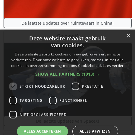
De laatste updates over ruimtevaart in China!
×
SpaceX
Deze website maakt gebruik
van cookies.
Deze website gebruikt cookies om uw gebruikerservaring te
verbeteren. Door onze website te gebruiken, stemt u in met alle
cookies in overeenstemming met ons Cookiebeleid.
Lees verder
SHOW ALL PARTNERS
(1913) →
STRIKT NOODZAKELIJK
PRESTATIE
TARGETING
FUNCTIONEEL
NIET-GECLASSIFICEERD
De laatste updates van SpaceX!
ALLES ACCEPTEREN
ALLES AFWIJZEN