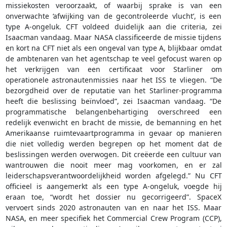
missiekosten veroorzaakt, of waarbij sprake is van een
onverwachte ‘afwijking van de gecontroleerde vlucht’, is een
type A-ongeluk. CFT voldeed duidelijk aan die criteria, zei
Isaacman vandaag. Maar NASA classificeerde de missie tijdens
en kort na CFT niet als een ongeval van type A, blijkbaar omdat
de ambtenaren van het agentschap te veel gefocust waren op
het verkrijgen van een certificaat voor Starliner om
operationele astronautenmissies naar het ISS te vliegen. “De
bezorgdheid over de reputatie van het Starliner-programma
heeft die beslissing beïnvloed”, zei Isaacman vandaag. “De
programmatische belangenbehartiging overschreed een
redelijk evenwicht en bracht de missie, de bemanning en het
Amerikaanse ruimtevaartprogramma in gevaar op manieren
die niet volledig werden begrepen op het moment dat de
beslissingen werden overwogen. Dit creëerde een cultuur van
wantrouwen die nooit meer mag voorkomen, en er zal
leiderschapsverantwoordelijkheid worden afgelegd.” Nu CFT
officieel is aangemerkt als een type A-ongeluk, voegde hij
eraan toe, “wordt het dossier nu gecorrigeerd”. SpaceX
vervoert sinds 2020 astronauten van en naar het ISS. Maar
NASA, en meer specifiek het Commercial Crew Program (CCP),