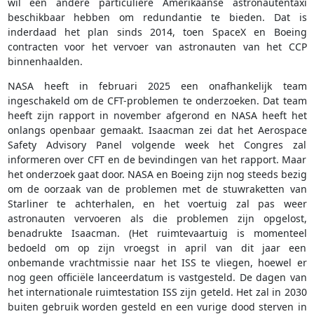
wil een andere particuliere Amerikaanse astronautentaxi
beschikbaar hebben om redundantie te bieden. Dat is
inderdaad het plan sinds 2014, toen SpaceX en Boeing
contracten voor het vervoer van astronauten van het CCP
binnenhaalden.
NASA heeft in februari 2025 een onafhankelijk team
ingeschakeld om de CFT-problemen te onderzoeken. Dat team
heeft zijn rapport in november afgerond en NASA heeft het
onlangs openbaar gemaakt. Isaacman zei dat het Aerospace
Safety Advisory Panel volgende week het Congres zal
informeren over CFT en de bevindingen van het rapport. Maar
het onderzoek gaat door. NASA en Boeing zijn nog steeds bezig
om de oorzaak van de problemen met de stuwraketten van
Starliner te achterhalen, en het voertuig zal pas weer
astronauten vervoeren als die problemen zijn opgelost,
benadrukte Isaacman. (Het ruimtevaartuig is momenteel
bedoeld om op zijn vroegst in april van dit jaar een
onbemande vrachtmissie naar het ISS te vliegen, hoewel er
nog geen officiële lanceerdatum is vastgesteld. De dagen van
het internationale ruimtestation ISS zijn geteld. Het zal in 2030
buiten gebruik worden gesteld en een vurige dood sterven in