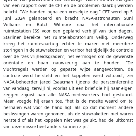
van een rapport over de CFT en de problemen daarbij werden
belicht. “We hadden bijna een vreselijke dag.” CFT werd op 5
juni 2024 gelanceerd en bracht NASA-astronauten Suni
Williams en Butch Wilmore naar het internationale
ruimtestation ISS voor een gepland verblijf van tien dagen.
Starliner bereikte het ruimtelaboratorium veilig. Onderweg
kreeg het ruimtevaartuig echter te maken met meerdere
storingen in de stuwraketten en verloor het tijdelijk de controle
over de “zes vrijheidsgraden”, het vermogen om de gewenste
oriëntatie en baan nauwkeurig aan te houden. “De
vluchtregels werden op gepaste wijze aangevochten, de
controle werd hersteld en het koppelen werd voltooid”, zei
NASA-beheerder Jared Isaacman tijdens de persconferentie
van vandaag, terwijl hij voorlas uit een brief die hij naar eigen
zeggen zojuist aan alle NASA-medewerkers had gestuurd.
Maar, voegde hij eraan toe, “het is de moeite waard om te
herhalen wat voor de hand ligt: als op dat moment andere
beslissingen waren genomen, als de stuwraketten niet waren
hersteld of als het koppelen niet was gelukt, had de uitkomst
van deze missie heel anders kunnen zijn.”