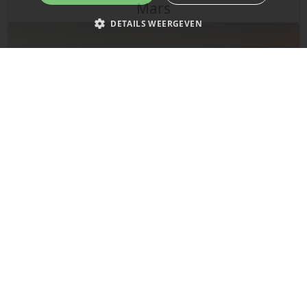
Mars
DETAILS WEERGEVEN
Strikt noodzakelijk
Prestatie
Targeting
Functioneel
Niet-geclassificeerd
Strikt noodzakelijke cookies maken de kernfunctionaliteiten van de
website mogelijk, zoals gebruikersaanmelding en accountbeheer. De
website kan niet goed worden gebruikt zonder de strikt noodzakelijke
cookies.
Naam
Provider
/
Domein
Vervaldatum
__cf_bm
29 minuten
Cloudflare Inc.
De laatste updates over de planeet Mars!
58 seconden
.x.com
Dit gebeurde vandaag in 1961