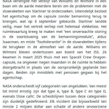
NASA verlengde het verblijf van Williams en Wilmore in een
baan om de aarde meerdere keren om de problemen met de
stuwraketten van Starliner te onderzoeken. Uiteindelijk besloot
het agentschap om de capsule zonder bemanning terug te
brengen, wat op 6 september gebeurde. Starliner landde
veilig, maar het vertrek verliep niet helemaal vlekkeloos. Het
ruimtevaartuig kreeg te maken met “een onverwachte storing
in de voortstuwing van de bemanningsmodule”, aldus
Isaacman, en miste “fouttolerantie” in de stuwraketten tijdens
de terugkeer in de atmosfeer van de aarde. Williams en
Wilmore bleven ondertussen aan boord van het ISS. Ze
kwamen in maart 2025 thuis met een SpaceX Crew Dragon-
capsule, na ongeveer negen maanden in de ruimte te hebben
doorgebracht in plaats van de oorspronkelijk geplande tien
dagen. Beiden zijn inmiddels met pensioen gegaan bij het
agentschap.
NASA onderscheidt vijf categorieën van ongelukken. Van meest
tot minst ernstig zijn dat type A, type B, type C en type D,
evenals ‘close calls’. De scheidslijnen tussen deze categorieën
zijn duidelijk gedefinieerd. Elk incident dat bijvoorbeeld ten
minste 2 miljoen dollar aan schade of andere onvoorziene