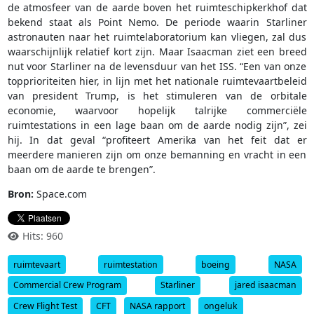
de atmosfeer van de aarde boven het ruimteschipkerkhof dat
bekend staat als Point Nemo. De periode waarin Starliner
astronauten naar het ruimtelaboratorium kan vliegen, zal dus
waarschijnlijk relatief kort zijn. Maar Isaacman ziet een breed
nut voor Starliner na de levensduur van het ISS. “Een van onze
topprioriteiten hier, in lijn met het nationale ruimtevaartbeleid
van president Trump, is het stimuleren van de orbitale
economie, waarvoor hopelijk talrijke commerciële
ruimtestations in een lage baan om de aarde nodig zijn”, zei
hij. In dat geval “profiteert Amerika van het feit dat er
meerdere manieren zijn om onze bemanning en vracht in een
baan om de aarde te brengen”.
Bron:
Space.com
Hits: 960
ruimtevaart
ruimtestation
boeing
NASA
Commercial Crew Program
Starliner
jared isaacman
Crew Flight Test
CFT
NASA rapport
ongeluk