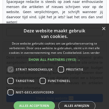
Spacepage redactie is steeds op zoek naar enthousiaste
mensen die artikelen of nieuws schrijven voor op de
website. Geen verplichtingen, je schrijft wanneer jij
daarvoor tijd vind. Lijkt het je iets? laat het ons dan snel
weten!
×
Deze website maakt gebruik
Wordt medewerker
van cookies.
Deze website gebruikt cookies om uw gebruikerservaring te
Steun Spacepage
verbeteren. Door onze website te gebruiken, stemt u in met alle
cookies in overeenstemming met ons Cookiebeleid.
Lees verder
Deze website wordt aan onze bezoekers blijvend gratis
SHOW ALL PARTNERS
(1913) →
aangeboden maar om de hoge kosten om de site online te
houden te drukken moeten we wel het nodige budget
STRIKT NOODZAKELIJK
PRESTATIE
kunnen verzamelen. Ook jij kunt uw bijdrage leveren door
ons te ondersteunen met uw donatie zodat we u blijvend
TARGETING
FUNCTIONEEL
kunnen voorzien van het laatste nieuws en artikelen
boordevol informatie.
NIET-GECLASSIFICEERD
Steun deze website
ALLES ACCEPTEREN
ALLES AFWIJZEN