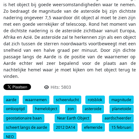
is het object bij goede weersomstandigheden waar te nemen.
Zo bedraagt de magnitude van de asteroïde bij zijn dichtste
nadering ongeveer 7,5 waardoor dit object al moet te zien zijn
met een goede verrekijker of telescoop. Rond het moment van
de dichtste nadering is de asteroïde zichtbaar vanuit Europa,
Afrika en Azië. De asteroïde zal te herkennen zijn als een object
dat zich tussen de sterren noordwaarts voortbeweegt met een
snelheid van een halve graad per minuut. Door zijn dichte
passage langs de Aarde is de positie van de waarnemer op
Aarde echter wel zeer bepalend voor de plaats aan de
nachtelijke hemel waar je moet kijken om het object terug te
vinden.
Hits: 5803
aarde
waarnemen
scheervlucht
rotsblok
magnitude
omlooptijd
hemelobject
zon
asteroide
planetoïde
geostationaire baan
Near Earth Object
aardscheerder
scheert langs de aarde
2012 DA14
efemeride
15 februari
NEO