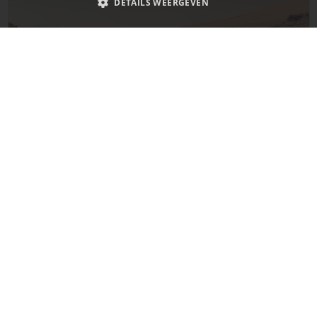
DETAILS WEERGEVEN
Strikt noodzakelijk
Prestatie
Targeting
Functioneel
Niet-geclassificeerd
Strikt noodzakelijke cookies maken de kernfunctionaliteiten van de
website mogelijk, zoals gebruikersaanmelding en accountbeheer. De
website kan niet goed worden gebruikt zonder de strikt noodzakelijke
cookies.
Naam
Provider
/
Domein
Vervaldatum
De laatste updates over de planeet Mars!
__cf_bm
29 minuten
Cloudflare Inc.
58 seconden
.x.com
Dit gebeurde vandaag in 1969
__cf_bm
29 minuten
Cloudflare Inc.
57 seconden
.www.imagingdeepspace.com