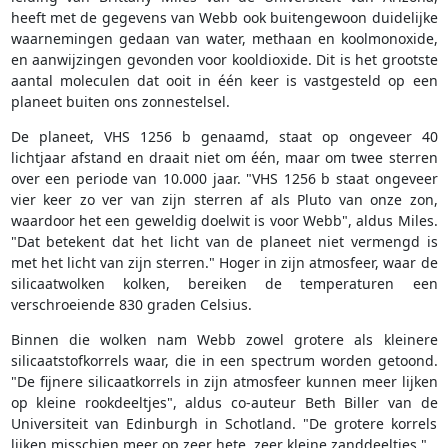
heeft met de gegevens van Webb ook buitengewoon duidelijke
waarnemingen gedaan van water, methaan en koolmonoxide,
en aanwijzingen gevonden voor kooldioxide. Dit is het grootste
aantal moleculen dat ooit in één keer is vastgesteld op een
planeet buiten ons zonnestelsel.
De planeet, VHS 1256 b genaamd, staat op ongeveer 40
lichtjaar afstand en draait niet om één, maar om twee sterren
over een periode van 10.000 jaar. "VHS 1256 b staat ongeveer
vier keer zo ver van zijn sterren af als Pluto van onze zon,
waardoor het een geweldig doelwit is voor Webb", aldus Miles.
"Dat betekent dat het licht van de planeet niet vermengd is
met het licht van zijn sterren." Hoger in zijn atmosfeer, waar de
silicaatwolken kolken, bereiken de temperaturen een
verschroeiende 830 graden Celsius.
Binnen die wolken nam Webb zowel grotere als kleinere
silicaatstofkorrels waar, die in een spectrum worden getoond.
"De fijnere silicaatkorrels in zijn atmosfeer kunnen meer lijken
op kleine rookdeeltjes", aldus co-auteur Beth Biller van de
Universiteit van Edinburgh in Schotland. "De grotere korrels
lijken misschien meer op zeer hete, zeer kleine zanddeeltjes."