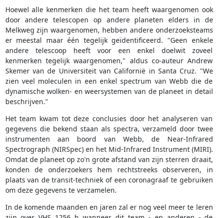
Hoewel alle kenmerken die het team heeft waargenomen ook
door andere telescopen op andere planeten elders in de
Melkweg zijn waargenomen, hebben andere onderzoeksteams
er meestal maar één tegelijk geïdentificeerd. "Geen enkele
andere telescoop heeft voor een enkel doelwit zoveel
kenmerken tegelijk waargenomen," aldus co-auteur Andrew
Skemer van de Universiteit van Californië in Santa Cruz. "We
zien veel moleculen in een enkel spectrum van Webb die de
dynamische wolken- en weersystemen van de planeet in detail
beschrijven."
Het team kwam tot deze conclusies door het analyseren van
gegevens die bekend staan als spectra, verzameld door twee
instrumenten aan boord van Webb, de Near-Infrared
Spectrograph (NIRSpec) en het Mid-Infrared Instrument (MIRI).
Omdat de planeet op zo'n grote afstand van zijn sterren draait,
konden de onderzoekers hem rechtstreeks observeren, in
plaats van de transit-techniek of een coronagraaf te gebruiken
om deze gegevens te verzamelen.
In de komende maanden en jaren zal er nog veel meer te leren
zijn over VHS 1256 b wanneer dit team - en anderen - de