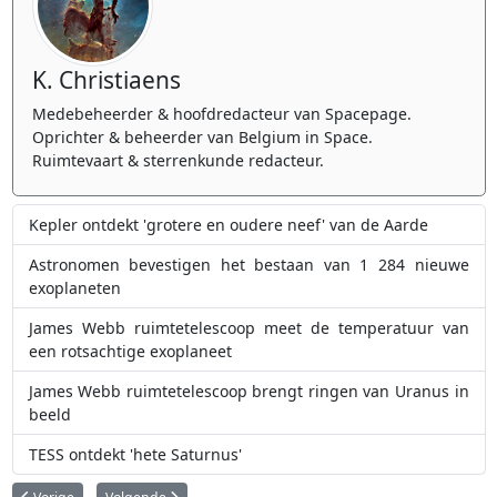
K. Christiaens
Medebeheerder & hoofdredacteur van Spacepage.
Oprichter & beheerder van Belgium in Space.
Ruimtevaart & sterrenkunde redacteur.
Kepler ontdekt 'grotere en oudere neef' van de Aarde
Astronomen bevestigen het bestaan van 1 284 nieuwe
exoplaneten
James Webb ruimtetelescoop meet de temperatuur van
een rotsachtige exoplaneet
James Webb ruimtetelescoop brengt ringen van Uranus in
beeld
TESS ontdekt 'hete Saturnus'
Vorig artikel: James Webb ruimtetelescoop meet de temperatuur van een r
Volgende artikel: Webb ontdekt extreem kleine asteroïde uit