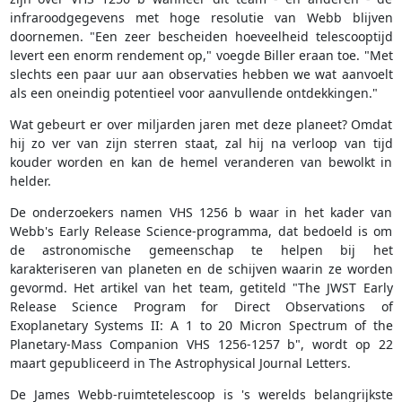
infraroodgegevens met hoge resolutie van Webb blijven
doornemen. "Een zeer bescheiden hoeveelheid telescooptijd
levert een enorm rendement op," voegde Biller eraan toe. "Met
slechts een paar uur aan observaties hebben we wat aanvoelt
als een oneindig potentieel voor aanvullende ontdekkingen."
Wat gebeurt er over miljarden jaren met deze planeet? Omdat
hij zo ver van zijn sterren staat, zal hij na verloop van tijd
kouder worden en kan de hemel veranderen van bewolkt in
helder.
De onderzoekers namen VHS 1256 b waar in het kader van
Webb's Early Release Science-programma, dat bedoeld is om
de astronomische gemeenschap te helpen bij het
karakteriseren van planeten en de schijven waarin ze worden
gevormd. Het artikel van het team, getiteld "The JWST Early
Release Science Program for Direct Observations of
Exoplanetary Systems II: A 1 to 20 Micron Spectrum of the
Planetary-Mass Companion VHS 1256-1257 b", wordt op 22
maart gepubliceerd in The Astrophysical Journal Letters.
De James Webb-ruimtetelescoop is 's werelds belangrijkste