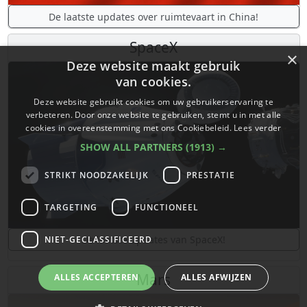
De laatste updates over ruimtevaart in China!
SpaceX
×
Deze website maakt gebruik
van cookies.
Deze website gebruikt cookies om uw gebruikerservaring te
verbeteren. Door onze website te gebruiken, stemt u in met alle
cookies in overeenstemming met ons Cookiebeleid.
Lees verder
SHOW ALL PARTNERS
(1913) →
STRIKT NOODZAKELIJK
PRESTATIE
TARGETING
FUNCTIONEEL
De laatste updates van SpaceX!
NIET-GECLASSIFICEERD
Mars
ALLES ACCEPTEREN
ALLES AFWIJZEN