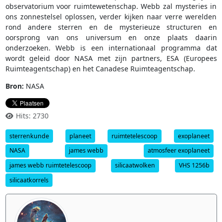
observatorium voor ruimtewetenschap. Webb zal mysteries in
ons zonnestelsel oplossen, verder kijken naar verre werelden
rond andere sterren en de mysterieuze structuren en
oorsprong van ons universum en onze plaats daarin
onderzoeken. Webb is een internationaal programma dat
wordt geleid door NASA met zijn partners, ESA (Europees
Ruimteagentschap) en het Canadese Ruimteagentschap.
Bron:
NASA
Hits: 2730
sterrenkunde
planeet
ruimtetelescoop
exoplaneet
NASA
james webb
atmosfeer exoplaneet
james webb ruimtetelescoop
silicaatwolken
VHS 1256b
silicaatkorrels