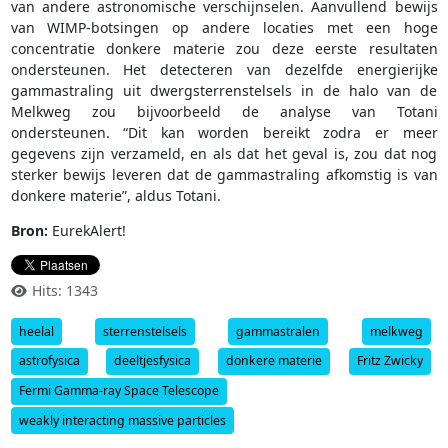
van andere astronomische verschijnselen. Aanvullend bewijs
van WIMP-botsingen op andere locaties met een hoge
concentratie donkere materie zou deze eerste resultaten
ondersteunen. Het detecteren van dezelfde energierijke
gammastraling uit dwergsterrenstelsels in de halo van de
Melkweg zou bijvoorbeeld de analyse van Totani
ondersteunen. “Dit kan worden bereikt zodra er meer
gegevens zijn verzameld, en als dat het geval is, zou dat nog
sterker bewijs leveren dat de gammastraling afkomstig is van
donkere materie”, aldus Totani.
Bron:
EurekAlert!
Hits: 1343
heelal
sterrenstelsels
gammastralen
melkweg
astrofysica
deeltjesfysica
donkere materie
Fritz Zwicky
Fermi Gamma-ray Space Telescope
weakly interacting massive particles