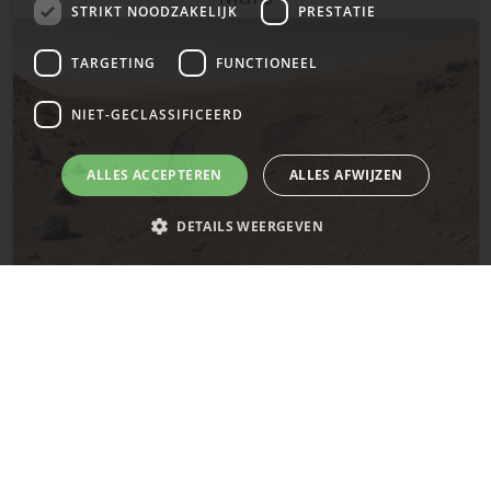
STRIKT NOODZAKELIJK
PRESTATIE
TARGETING
FUNCTIONEEL
NIET-GECLASSIFICEERD
ALLES ACCEPTEREN
ALLES AFWIJZEN
DETAILS WEERGEVEN
De laatste updates over de planeet Mars!
Strikt noodzakelijk
Prestatie
Targeting
Functioneel
Niet-geclassificeerd
Dit gebeurde vandaag in 1961
Strikt noodzakelijke cookies maken de kernfunctionaliteiten van de
website mogelijk, zoals gebruikersaanmelding en accountbeheer. De
website kan niet goed worden gebruikt zonder de strikt noodzakelijke
cookies.
Naam
Provider
/
Domein
Vervaldatum