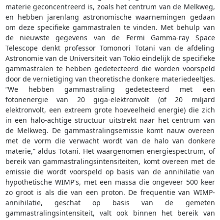
materie geconcentreerd is, zoals het centrum van de Melkweg,
en hebben jarenlang astronomische waarnemingen gedaan
om deze specifieke gammastralen te vinden. Met behulp van
de nieuwste gegevens van de Fermi Gamma-ray Space
Telescope denkt professor Tomonori Totani van de afdeling
Astronomie van de Universiteit van Tokio eindelijk de specifieke
gammastralen te hebben gedetecteerd die worden voorspeld
door de vernietiging van theoretische donkere materiedeeltjes.
“We hebben gammastraling gedetecteerd met een
fotonenergie van 20 giga-elektronvolt (of 20 miljard
elektronvolt, een extreem grote hoeveelheid energie) die zich
in een halo-achtige structuur uitstrekt naar het centrum van
de Melkweg. De gammastralingsemissie komt nauw overeen
met de vorm die verwacht wordt van de halo van donkere
materie,” aldus Totani. Het waargenomen energiespectrum, of
bereik van gammastralingsintensiteiten, komt overeen met de
emissie die wordt voorspeld op basis van de annihilatie van
hypothetische WIMP's, met een massa die ongeveer 500 keer
zo groot is als die van een proton. De frequentie van WIMP-
annihilatie, geschat op basis van de gemeten
gammastralingsintensiteit, valt ook binnen het bereik van