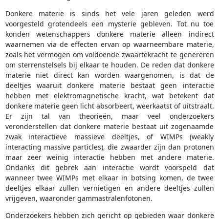
Donkere materie is sinds het vele jaren geleden werd
voorgesteld grotendeels een mysterie gebleven. Tot nu toe
konden wetenschappers donkere materie alleen indirect
waarnemen via de effecten ervan op waarneembare materie,
zoals het vermogen om voldoende zwaartekracht te genereren
om sterrenstelsels bij elkaar te houden. De reden dat donkere
materie niet direct kan worden waargenomen, is dat de
deeltjes waaruit donkere materie bestaat geen interactie
hebben met elektromagnetische kracht, wat betekent dat
donkere materie geen licht absorbeert, weerkaatst of uitstraalt.
Er zijn tal van theorieën, maar veel onderzoekers
veronderstellen dat donkere materie bestaat uit zogenaamde
zwak interactieve massieve deeltjes, of WIMPs (weakly
interacting massive particles), die zwaarder zijn dan protonen
maar zeer weinig interactie hebben met andere materie.
Ondanks dit gebrek aan interactie wordt voorspeld dat
wanneer twee WIMPs met elkaar in botsing komen, de twee
deeltjes elkaar zullen vernietigen en andere deeltjes zullen
vrijgeven, waaronder gammastralenfotonen.
Onderzoekers hebben zich gericht op gebieden waar donkere