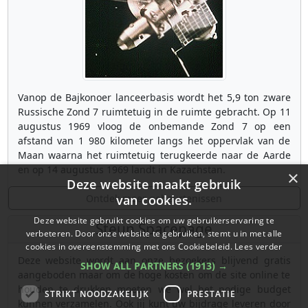
Vanop de Bajkonoer lanceerbasis wordt het 5,9 ton zware
Russische Zond 7 ruimtetuig in de ruimte gebracht. Op 11
augustus 1969 vloog de onbemande Zond 7 op een
afstand van 1 980 kilometer langs het oppervlak van de
Maan waarna het ruimtetuig terugkeerde naar de Aarde
en op 14 augustus 1969 landt in Kazachstan.
×
Deze website maakt gebruik
Ontdek meer gebeurtenissen
van cookies.
Deze website gebruikt cookies om uw gebruikerservaring te
Steun Spacepage
verbeteren. Door onze website te gebruiken, stemt u in met alle
cookies in overeenstemming met ons Cookiebeleid.
Lees verder
Deze website wordt aan onze bezoekers blijvend gratis
SHOW ALL PARTNERS
(1913) →
aangeboden maar om de hoge kosten om de site online te
houden te drukken moeten we wel het nodige budget
STRIKT NOODZAKELIJK
PRESTATIE
kunnen verzamelen. Ook jij kunt uw bijdrage leveren door