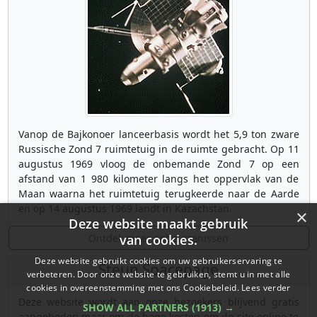
Vanop de Bajkonoer lanceerbasis wordt het 5,9 ton zware
Russische Zond 7 ruimtetuig in de ruimte gebracht. Op 11
augustus 1969 vloog de onbemande Zond 7 op een
afstand van 1 980 kilometer langs het oppervlak van de
Maan waarna het ruimtetuig terugkeerde naar de Aarde
en op 14 augustus 1969 landt in Kazachstan.
×
Deze website maakt gebruik
Ontdek meer gebeurtenissen
van cookies.
Deze website gebruikt cookies om uw gebruikerservaring te
Steun Spacepage
verbeteren. Door onze website te gebruiken, stemt u in met alle
cookies in overeenstemming met ons Cookiebeleid.
Lees verder
Deze website wordt aan onze bezoekers blijvend gratis
SHOW ALL PARTNERS
(1913) →
aangeboden maar om de hoge kosten om de site online te