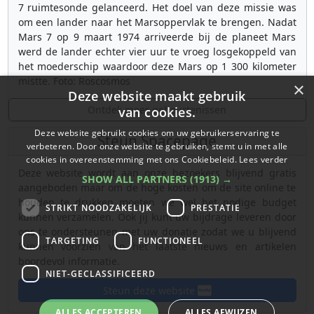
7 ruimtesonde gelanceerd. Het doel van deze missie was
om een lander naar het Marsoppervlak te brengen. Nadat
Mars 7 op 9 maart 1974 arriveerde bij de planeet Mars
werd de lander echter vier uur te vroeg losgekoppeld van
het moederschip waardoor deze Mars op 1 300 kilometer
mistte. Foto: Roscosmos
×
Deze website maakt gebruik
Ontdek meer gebeurtenissen
van cookies.
Deze website gebruikt cookies om uw gebruikerservaring te
Steun Spacepage
verbeteren. Door onze website te gebruiken, stemt u in met alle
cookies in overeenstemming met ons Cookiebeleid.
Lees verder
Deze website wordt aan onze bezoekers blijvend gratis
SHOW ALL PARTNERS
(1913) →
aangeboden maar om de hoge kosten om de site online te
houden te drukken moeten we wel het nodige budget
STRIKT NOODZAKELIJK
PRESTATIE
kunnen verzamelen. Ook jij kunt uw bijdrage leveren door
ons te ondersteunen met uw donatie zodat we u blijvend
TARGETING
FUNCTIONEEL
kunnen voorzien van het laatste nieuws en artikelen
boordevol informatie.
NIET-GECLASSIFICEERD
Steun deze website
ALLES ACCEPTEREN
ALLES AFWIJZEN