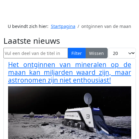
U bevindt zich hier:
Startpagina
ontginnen van de maan
Laatste nieuws
Vul een deel van de titel in
Toon #
Filter
Wissen
Het ontginnen van mineralen op de
maan kan miljarden waard zijn, maar
astronomen zijn niet enthousiast!